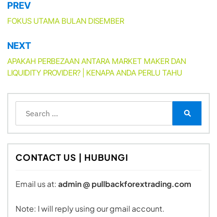
PREV
Post
navigation
FOKUS UTAMA BULAN DISEMBER
NEXT
APAKAH PERBEZAAN ANTARA MARKET MAKER DAN
LIQUIDITY PROVIDER? | KENAPA ANDA PERLU TAHU
Search
for:
Search
CONTACT US | HUBUNGI
Email us at:
admin @ pullbackforextrading.com
Note: I will reply using our gmail account.