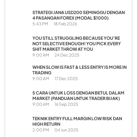
STRATEGI JANA USD200 SEMINGGU DENGAN
4 PASANGAN FOREX (MODAL $1000)
5:43 PM
18 Feb 2026
YOU STILL STRUGGLING BECAUSE YOU’RE
NOT SELECTIVE ENOUGH! YOU PICK EVERY
SHIT MARKET THROW AT YOU
9:00 AM
24 Dec 2025
WHEN SLOW IS FAST & LESS ENTRY IS MORE IN
TRADING
9:00 AM
17 Dec 2025
5 CARA UNTUK LOSS DENGAN BETUL DALAM
MARKET (PANDUAN UNTUK TRADER BIJAK)
9:00 AM
16 Sep 2025
TEKNIK ENTRY FULL MARGIN LOW RISK DAN
HIGH RETURN
2:00 PM
04 Jun 2025