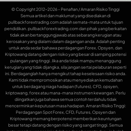
© Copyright 2012~2026 – Penafian / Amaran Risiko Tinggi
Semua artikel dan maklumat yang disediakan di
pullbackforextrading.com adalah semata-mata untuk tujuan
pendidikan. pullbackforextrading.com dan pihak yang berkaitan
tidak akan bertanggungjawab atas sebarang kerugian atau
kerosakan yang dialami dalam dagangan anda. Adalah penting
untuk anda sedar bahawa perdagangan Forex, Opsyen, dan
Kriptowang datang dengan risiko yang besar di samping potensi
pulangan yang tinggi. Jika anda tidak mampu menanggung
kerugian yang tidak dijangka, sila jangan sertai pelaburan seperti
ini. Berdaganglah hanya mengikut tahap keselesaan risiko anda.
Kami tidak mempromosikan atau menyediakan kemudahan
untuk berdagang niaga hadapan (futures), CFD, opsyen,
kriptowang, forex atau mana-mana instrumen kewangan. Perlu
diingatkan juga bahawa semua contoh terdahulu tidak
mencerminkan keputusan masa hadapan. Amaran Risiko Tinggi:
Perdagangan Spot Forex, CFD, Futures, Opsyen dan
Kriptowang memang berpotensi memberikan keuntungan
besar tetapi datang dengan risiko yang sangat tinggi. Semua