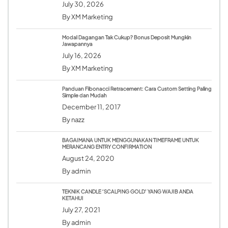
July 30, 2026
By
XM Marketing
Modal Dagangan Tak Cukup? Bonus Deposit Mungkin
Jawapannya
July 16, 2026
By
XM Marketing
Panduan Fibonacci Retracement: Cara Custom Setting Paling
Simple dan Mudah
December 11, 2017
By
nazz
BAGAIMANA UNTUK MENGGUNAKAN TIMEFRAME UNTUK
MERANCANG ENTRY CONFIRMATION
August 24, 2020
By
admin
TEKNIK CANDLE ‘SCALPING GOLD’ YANG WAJIB ANDA
KETAHUI
July 27, 2021
By
admin