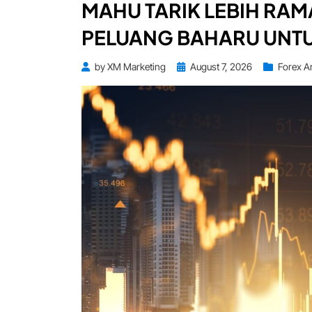
MAHU TARIK LEBIH RA
PELUANG BAHARU UNTU
Posted
by
XM Marketing
August 7, 2026
Forex Ar
on