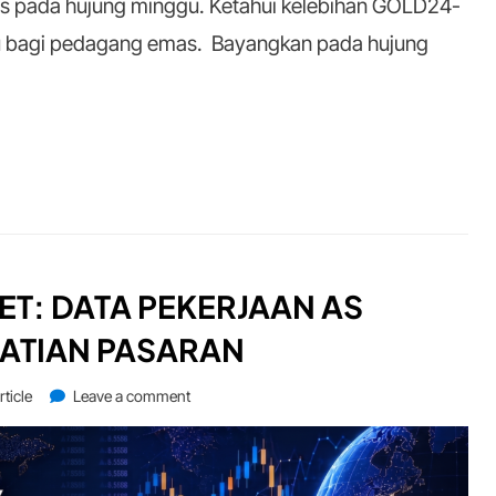
s pada hujung minggu. Ketahui kelebihan GOLD24-
ru bagi pedagang emas. Bayangkan pada hujung
ET: DATA PEKERJAAN AS
ATIAN PASARAN
on
rticle
Leave a comment
This
Week
in