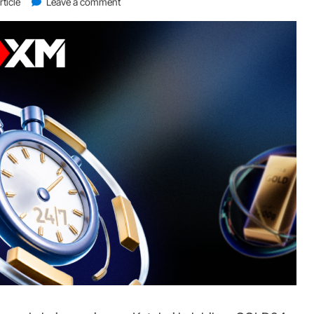
on
rticle
Leave a comment
Hujung
Minggu
Pun
Boleh
Berdagang
Emas?
Ini
Yang
Perlu
Anda
Tahu