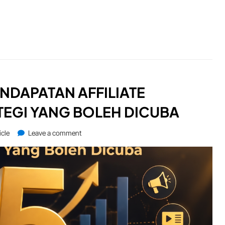
NDAPATAN AFFILIATE
TEGI YANG BOLEH DICUBA
on
icle
Leave a comment
Ingin
Kembangkan
Pendapatan
Affiliate
Dagangan?
Ini
5