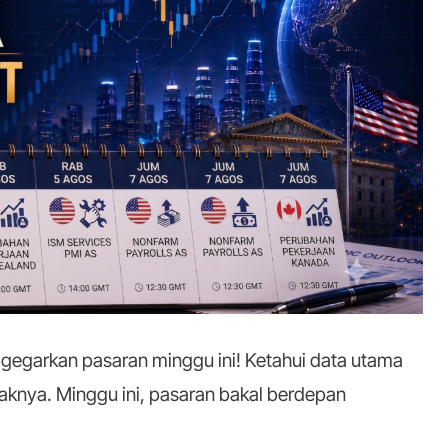
The
Market:
Data
Pekerjaan
AS
Bakal
Cetuskan
Perhatian
Pasaran
gegarkan pasaran minggu ini! Ketahui data utama
aknya. Minggu ini, pasaran bakal berdepan