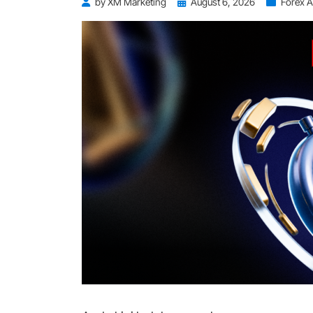
Posted
by
XM Marketing
August 6, 2026
Forex A
on