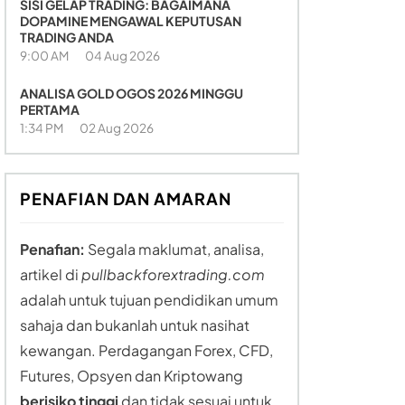
SISI GELAP TRADING: BAGAIMANA
DOPAMINE MENGAWAL KEPUTUSAN
TRADING ANDA
9:00 AM
04 Aug 2026
ANALISA GOLD OGOS 2026 MINGGU
PERTAMA
1:34 PM
02 Aug 2026
PENAFIAN DAN AMARAN
Penafian:
Segala maklumat, analisa,
artikel di
pullbackforextrading.com
adalah untuk tujuan pendidikan umum
sahaja dan bukanlah untuk nasihat
kewangan. Perdagangan Forex, CFD,
Futures, Opsyen dan Kriptowang
berisiko tinggi
dan tidak sesuai untuk