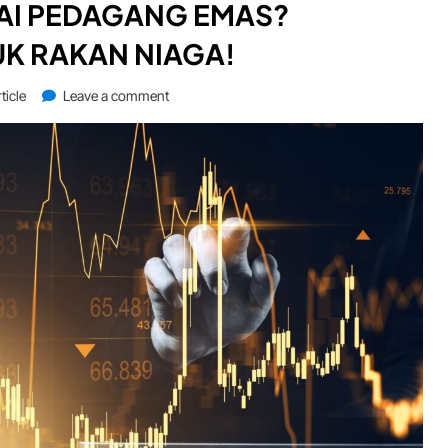
MAI PEDAGANG EMAS?
K RAKAN NIAGA!
on
ticle
Leave a comment
Mahu
Tarik
Lebih
Ramai
Pedagang
Emas?
Peluang
Baharu
untuk
Rakan
Niaga!