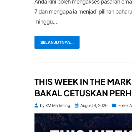
Anda kini boleh mengakses pasaran ema
7 dan mengapa ia menjadi pilihan baha
minggu,…
SELANJUTNYA...
THIS WEEK IN THE MARK
BAKAL CETUSKAN PERH
Posted
by
XM Marketing
August 4, 2026
Forex A
on