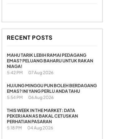
RECENT POSTS
MAHU TARIK LEBIH RAMAI PEDAGANG
EMAS? PELUANG BAHARU UNTUK RAKAN
NIAGA!
5:42 PM
07 Aug 2026
HUJUNG MINGGU PUN BOLEH BERDAGANG
EMAS? INI YANG PERLU ANDA TAHU
5:54 PM
06 Aug 2026
THIS WEEK IN THE MARKET: DATA
PEKERJAAN AS BAKAL CETUSKAN
PERHATIAN PASARAN
5:18 PM
04 Aug 2026