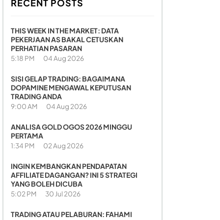
RECENT POSTS
THIS WEEK IN THE MARKET: DATA
PEKERJAAN AS BAKAL CETUSKAN
PERHATIAN PASARAN
5:18 PM
04 Aug 2026
SISI GELAP TRADING: BAGAIMANA
DOPAMINE MENGAWAL KEPUTUSAN
TRADING ANDA
9:00 AM
04 Aug 2026
ANALISA GOLD OGOS 2026 MINGGU
PERTAMA
1:34 PM
02 Aug 2026
INGIN KEMBANGKAN PENDAPATAN
AFFILIATE DAGANGAN? INI 5 STRATEGI
YANG BOLEH DICUBA
5:02 PM
30 Jul 2026
TRADING ATAU PELABURAN: FAHAMI