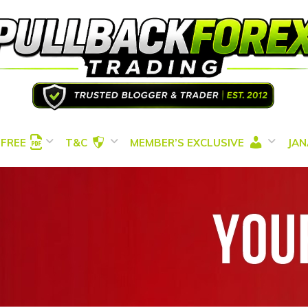
FREE
T&C
MEMBER’S EXCLUSIVE
JAN