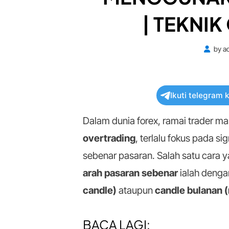
| TEKNI
by
a
Ikuti telegram 
Dalam dunia forex, ramai trader m
overtrading
, terlalu fokus pada si
sebenar pasaran. Salah satu cara 
arah pasaran sebenar
ialah deng
candle)
ataupun
candle bulanan 
BACA LAGI: