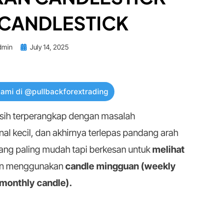
K CANDLESTICK
Posted
dmin
July 14, 2025
on
kami di @pullbackforextrading
asih terperangkap dengan masalah
gnal kecil, dan akhirnya terlepas pandang arah
yang paling mudah tapi berkesan untuk
melihat
an menggunakan
candle mingguan (weekly
(monthly candle).