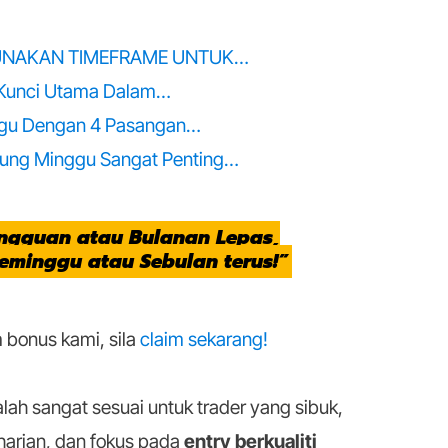
NAKAN TIMEFRAME UNTUK…
h Kunci Utama Dalam…
ggu Dengan 4 Pasangan…
ung Minggu Sangat Penting…
ingguan atau Bulanan Lepas,
eminggu atau Sebulan terus!”
 bonus kami, sila
claim sekarang!
lah sangat sesuai untuk trader yang sibuk,
harian, dan fokus pada
entry berkualiti