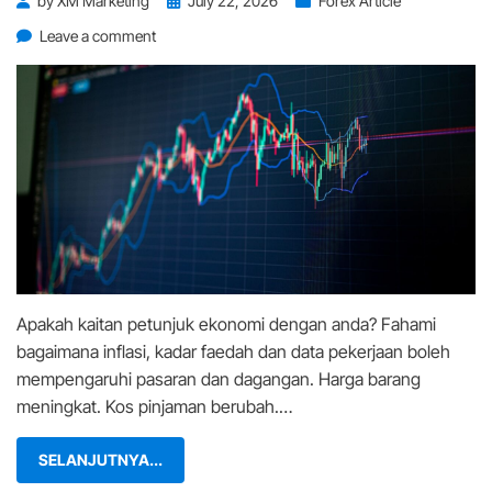
by
XM Marketing
July 22, 2026
Forex Article
on
on
Leave a comment
Adakah
Pergerakan
Ekonomi
Mempengaruhi
Kehidupan
Anda?
Ini
Penjelasannya.
Apakah kaitan petunjuk ekonomi dengan anda? Fahami
bagaimana inflasi, kadar faedah dan data pekerjaan boleh
mempengaruhi pasaran dan dagangan. Harga barang
meningkat. Kos pinjaman berubah.…
SELANJUTNYA...