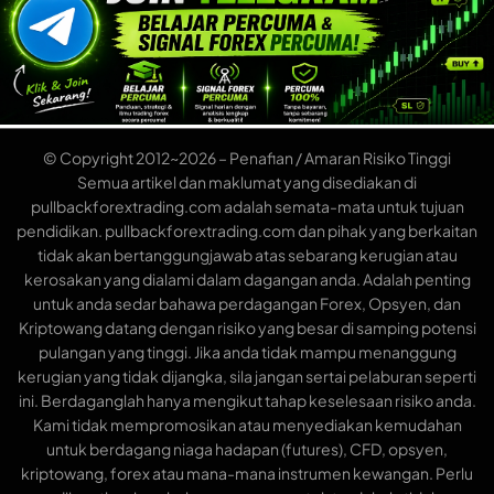
© Copyright 2012~2026 – Penafian / Amaran Risiko Tinggi
Semua artikel dan maklumat yang disediakan di
pullbackforextrading.com adalah semata-mata untuk tujuan
pendidikan. pullbackforextrading.com dan pihak yang berkaitan
tidak akan bertanggungjawab atas sebarang kerugian atau
kerosakan yang dialami dalam dagangan anda. Adalah penting
untuk anda sedar bahawa perdagangan Forex, Opsyen, dan
Kriptowang datang dengan risiko yang besar di samping potensi
pulangan yang tinggi. Jika anda tidak mampu menanggung
kerugian yang tidak dijangka, sila jangan sertai pelaburan seperti
ini. Berdaganglah hanya mengikut tahap keselesaan risiko anda.
Kami tidak mempromosikan atau menyediakan kemudahan
untuk berdagang niaga hadapan (futures), CFD, opsyen,
kriptowang, forex atau mana-mana instrumen kewangan. Perlu