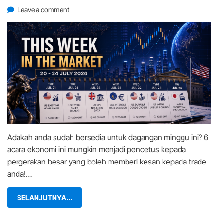
on
on
Leave a comment
This
Week
in
the
Market
(20
–
24
Jul):
Jangan
Trade
Adakah anda sudah bersedia untuk dagangan minggu ini? 6
Sebelum
Tahu
acara ekonomi ini mungkin menjadi pencetus kepada
6
pergerakan besar yang boleh memberi kesan kepada trade
Acara
anda!…
Besar
Ini!
SELANJUTNYA...