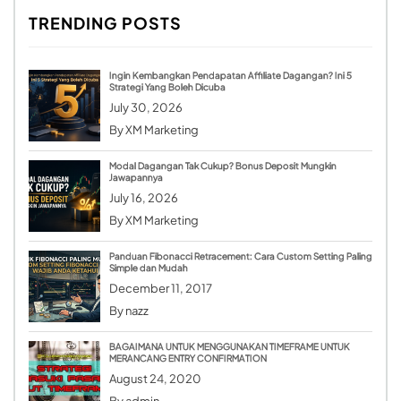
TRENDING POSTS
Ingin Kembangkan Pendapatan Affiliate Dagangan? Ini 5
Strategi Yang Boleh Dicuba
July 30, 2026
By
XM Marketing
Modal Dagangan Tak Cukup? Bonus Deposit Mungkin
Jawapannya
July 16, 2026
By
XM Marketing
Panduan Fibonacci Retracement: Cara Custom Setting Paling
Simple dan Mudah
December 11, 2017
By
nazz
BAGAIMANA UNTUK MENGGUNAKAN TIMEFRAME UNTUK
MERANCANG ENTRY CONFIRMATION
August 24, 2020
By
admin