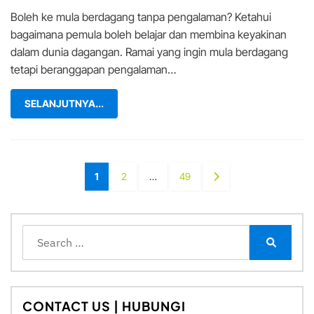
Boleh ke mula berdagang tanpa pengalaman? Ketahui
bagaimana pemula boleh belajar dan membina keyakinan
dalam dunia dagangan. Ramai yang ingin mula berdagang
tetapi beranggapan pengalaman…
SELANJUTNYA...
Posts
PAGE
PAGE
PAGE
NEXT
1
2
…
49
pagination
PAGE
Search
for:
Search
CONTACT US | HUBUNGI