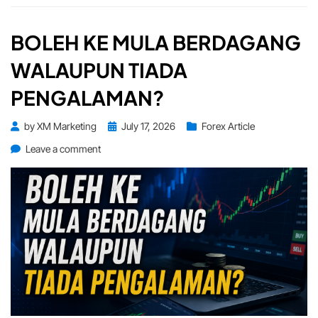
BOLEH KE MULA BERDAGANG
WALAUPUN TIADA
PENGALAMAN?
Posted
by
XM Marketing
July 17, 2026
Forex Article
on
on
Leave a comment
Boleh
Ke
Mula
Berdagang
Walaupun
Tiada
Pengalaman?