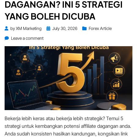
DAGANGAN? INI 5 STRATEGI
YANG BOLEH DICUBA
Posted
by
XM Marketing
July 30, 2026
Forex Article
on
on
Leave a comment
Ingin
Kembangkan
Pendapatan
Affiliate
Dagangan?
Ini
5
Strategi
Yang
Boleh
Dicuba
Bekerja lebih keras atau bekerja lebih strategik? Temui 5
strategi untuk kembangkan potensi affiliate dagangan anda.
Anda sudah konsisten hasilkan kandungan, kongsikan link