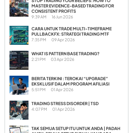
STOP TRADING YOUR BELIEFS: HOW TO
MASTER EVIDENCE-BASED TRADING FOR
CONSISTENT PROFITS
9:39 AM
16 Jun 2026
CARA UNTUK TRADE MULTI-TIMEFRAME
PULLBACKFX: STRATEGI TRADING MTF
7:35 PM
09 Apr 2026
WHAT IS PATTERN BASE TRADING?
2:21 PM
03 Apr 2026
BERITA TERKINI : TEROKAI “UPGRADE”
EKSKLUSIF DALAM PROGRAM AFILIASI
5:51 PM
01 Apr 2026
TRADING STRESS DISORDER | TSD
4:07 PM
01 Apr 2026
TAK SEMUA SETUP ITU UNTUK ANDA | PADAH