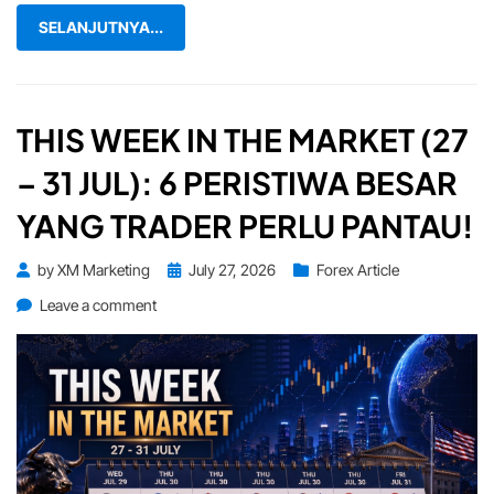
Kelebihan
Yang
SELANJUTNYA...
Ramai
Tidak
Tahu
THIS WEEK IN THE MARKET (27
– 31 JUL): 6 PERISTIWA BESAR
YANG TRADER PERLU PANTAU!
Posted
by
XM Marketing
July 27, 2026
Forex Article
on
on
Leave a comment
This
Week
in
the
Market
(27
–