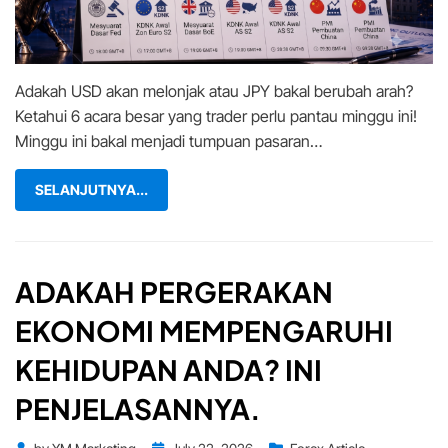
31
Jul):
6
Peristiwa
Adakah USD akan melonjak atau JPY bakal berubah arah?
Besar
Yang
Ketahui 6 acara besar yang trader perlu pantau minggu ini!
Trader
Minggu ini bakal menjadi tumpuan pasaran…
Perlu
Pantau!
SELANJUTNYA...
ADAKAH PERGERAKAN
EKONOMI MEMPENGARUHI
KEHIDUPAN ANDA? INI
PENJELASANNYA.
Posted