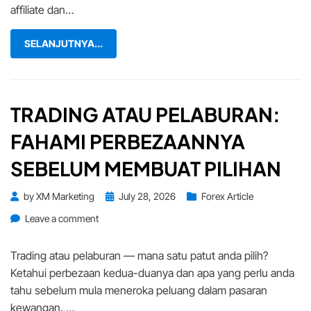
affiliate dan…
SELANJUTNYA...
TRADING ATAU PELABURAN:
FAHAMI PERBEZAANNYA
SEBELUM MEMBUAT PILIHAN
Posted
by
XM Marketing
July 28, 2026
Forex Article
on
on
Leave a comment
Trading
atau
Trading atau pelaburan — mana satu patut anda pilih?
Pelaburan:
Ketahui perbezaan kedua-duanya dan apa yang perlu anda
Fahami
tahu sebelum mula meneroka peluang dalam pasaran
Perbezaannya
kewangan. …
Sebelum