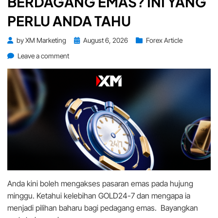
BERDAGANG EMAS? INI YANG
PERLU ANDA TAHU
Posted
by
XM Marketing
August 6, 2026
Forex Article
on
on
Leave a comment
Hujung
Minggu
Pun
Boleh
Berdagang
Emas?
Ini
Yang
Perlu
Anda
Tahu
Anda kini boleh mengakses pasaran emas pada hujung
minggu. Ketahui kelebihan GOLD24-7 dan mengapa ia
menjadi pilihan baharu bagi pedagang emas. Bayangkan