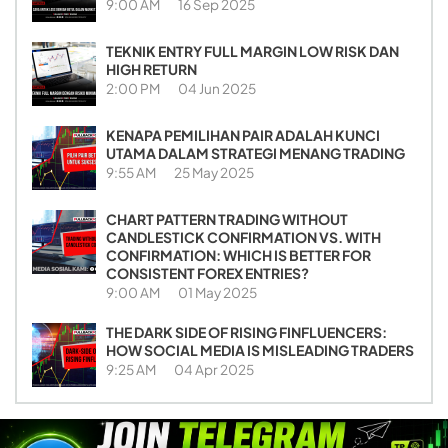
9:00 AM
16 Sep 2025
TEKNIK ENTRY FULL MARGIN LOW RISK DAN
HIGH RETURN
2:00 PM
04 Jun 2025
KENAPA PEMILIHAN PAIR ADALAH KUNCI
UTAMA DALAM STRATEGI MENANG TRADING
9:55 AM
25 May 2025
CHART PATTERN TRADING WITHOUT
CANDLESTICK CONFIRMATION VS. WITH
CONFIRMATION: WHICH IS BETTER FOR
CONSISTENT FOREX ENTRIES?
9:00 AM
01 May 2025
THE DARK SIDE OF RISING FINFLUENCERS:
HOW SOCIAL MEDIA IS MISLEADING TRADERS
9:25 AM
04 Apr 2025