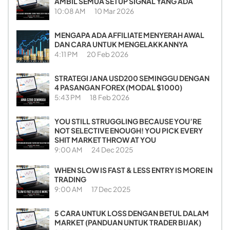
AMBIL SEMUA SETUP SIGNAL YANG ADA
10:08 AM
10 Mar 2026
MENGAPA ADA AFFILIATE MENYERAH AWAL
DAN CARA UNTUK MENGELAKKANNYA
4:11 PM
20 Feb 2026
STRATEGI JANA USD200 SEMINGGU DENGAN
4 PASANGAN FOREX (MODAL $1000)
5:43 PM
18 Feb 2026
YOU STILL STRUGGLING BECAUSE YOU’RE
NOT SELECTIVE ENOUGH! YOU PICK EVERY
SHIT MARKET THROW AT YOU
9:00 AM
24 Dec 2025
WHEN SLOW IS FAST & LESS ENTRY IS MORE IN
TRADING
9:00 AM
17 Dec 2025
5 CARA UNTUK LOSS DENGAN BETUL DALAM
MARKET (PANDUAN UNTUK TRADER BIJAK)