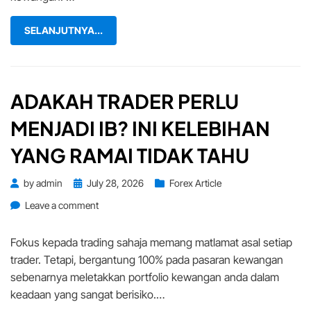
Membuat
Pilihan
SELANJUTNYA...
ADAKAH TRADER PERLU
MENJADI IB? INI KELEBIHAN
YANG RAMAI TIDAK TAHU
Posted
by
admin
July 28, 2026
Forex Article
on
on
Leave a comment
Adakah
Trader
Fokus kepada trading sahaja memang matlamat asal setiap
Perlu
trader. Tetapi, bergantung 100% pada pasaran kewangan
Menjadi
sebenarnya meletakkan portfolio kewangan anda dalam
IB?
keadaan yang sangat berisiko.…
Ini