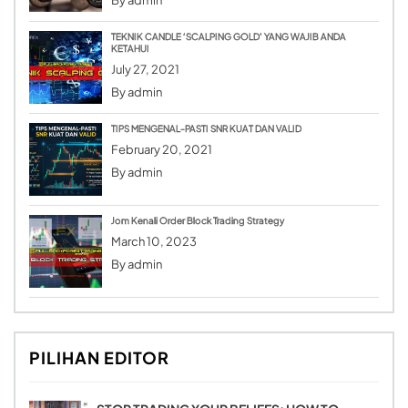
TEKNIK CANDLE ‘SCALPING GOLD’ YANG WAJIB ANDA
KETAHUI
July 27, 2021
By
admin
TIPS MENGENAL-PASTI SNR KUAT DAN VALID
February 20, 2021
By
admin
Jom Kenali Order Block Trading Strategy
March 10, 2023
By
admin
PILIHAN EDITOR