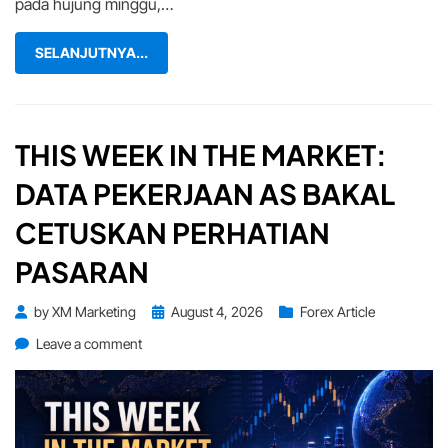
pada hujung minggu,…
SELANJUTNYA...
THIS WEEK IN THE MARKET:
DATA PEKERJAAN AS BAKAL
CETUSKAN PERHATIAN
PASARAN
Posted
by
XM Marketing
August 4, 2026
Forex Article
on
on
Leave a comment
This
Week
in
The