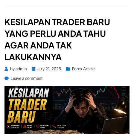
KESILAPAN TRADER BARU
YANG PERLU ANDA TAHU
AGAR ANDA TAK
LAKUKANNYA
Posted
by
admin
July 21, 2026
Forex Article
on
on
Leave a comment
Kesilapan
Trader
Baru
yang
Perlu
Anda
Tahu
Agar