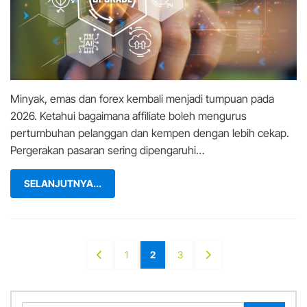
Hangat:
Adakah
Sistem
Affiliate
Anda
Bersedia?
Minyak, emas dan forex kembali menjadi tumpuan pada
2026. Ketahui bagaimana affiliate boleh mengurus
pertumbuhan pelanggan dan kempen dengan lebih cekap.
Pergerakan pasaran sering dipengaruhi…
SELANJUTNYA...
Posts
PREVIOUS
PAGE
PAGE
PAGE
NEXT
1
2
3
pagination
PAGE
PAGE