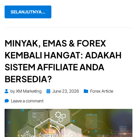
SELANJUTNYA...
MINYAK, EMAS & FOREX
KEMBALI HANGAT: ADAKAH
SISTEM AFFILIATE ANDA
BERSEDIA?
Posted
by
XM Marketing
June 23, 2026
Forex Article
on
on
Leave a comment
Minyak,
Emas
&
Forex
Kembali