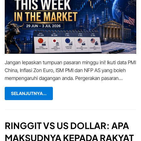
in
the
Market
(29
Jun
–
3
Jul):
Data
Jangan lepaskan tumpuan pasaran minggu ini! Ikuti data PMI
China,
Inflasi
China, Inflasi Zon Euro, ISM PMI dan NFP AS yang boleh
Eropah
mempengaruhi dagangan anda. Pergerakan pasaran…
&
NFP
SELANJUTNYA...
Jadi
Tumpuan
RINGGIT VS US DOLLAR: APA
MAKSUDNYA KEPADA RAKYAT