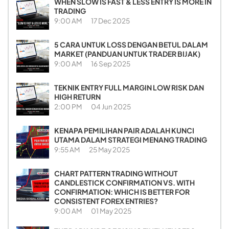
WHEN SLOW IS FAST & LESS ENTRY IS MORE IN
TRADING
9:00 AM
17 Dec 2025
5 CARA UNTUK LOSS DENGAN BETUL DALAM
MARKET (PANDUAN UNTUK TRADER BIJAK)
9:00 AM
16 Sep 2025
TEKNIK ENTRY FULL MARGIN LOW RISK DAN
HIGH RETURN
2:00 PM
04 Jun 2025
KENAPA PEMILIHAN PAIR ADALAH KUNCI
UTAMA DALAM STRATEGI MENANG TRADING
9:55 AM
25 May 2025
CHART PATTERN TRADING WITHOUT
CANDLESTICK CONFIRMATION VS. WITH
CONFIRMATION: WHICH IS BETTER FOR
CONSISTENT FOREX ENTRIES?
9:00 AM
01 May 2025