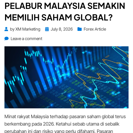
PELABUR MALAYSIA SEMAKIN
MEMILIH SAHAM GLOBAL?
Posted
by
XM Marketing
July 8, 2026
Forex Article
on
on
Leave a comment
Trend
2026:
Mengapa
Pelabur
Malaysia
Semakin
Memilih
Saham
Global?
Minat rakyat Malaysia terhadap pasaran saham global terus
berkembang pada 2026. Ketahui sebab utama di sebalik
perubahan ini dan risiko yang perlu difahami. Pasaran