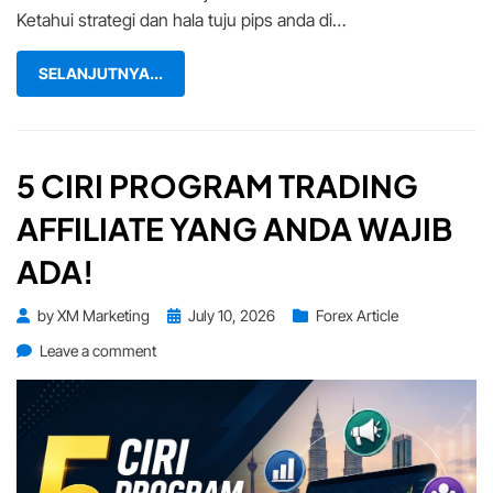
Tuju
Ketahui strategi dan hala tuju pips anda di…
Dagangan
Anda
SELANJUTNYA...
Minggu
Ini!
5 CIRI PROGRAM TRADING
AFFILIATE YANG ANDA WAJIB
ADA!
Posted
by
XM Marketing
July 10, 2026
Forex Article
on
on
Leave a comment
5
Ciri
Program
Trading
Affiliate