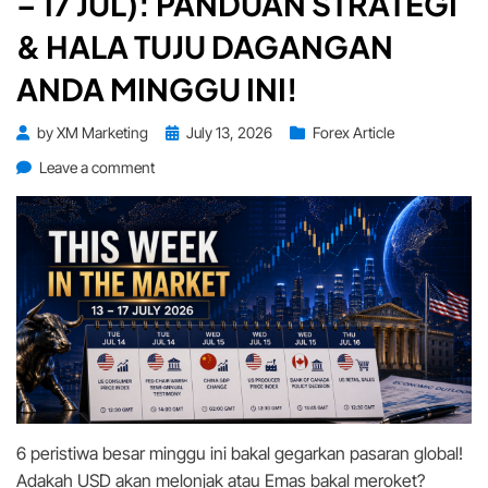
– 17 JUL): PANDUAN STRATEGI
& HALA TUJU DAGANGAN
ANDA MINGGU INI!
Posted
by
XM Marketing
July 13, 2026
Forex Article
on
on
Leave a comment
This
Week
in
the
Market
(13
–
17
Jul):
Panduan
Strategi
6 peristiwa besar minggu ini bakal gegarkan pasaran global!
&
Hala
Adakah USD akan melonjak atau Emas bakal meroket?