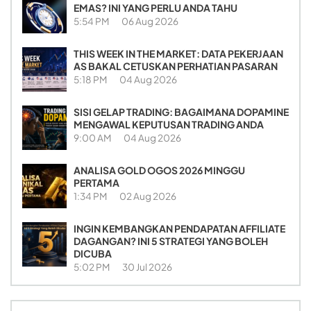
EMAS? INI YANG PERLU ANDA TAHU
5:54 PM
06 Aug 2026
THIS WEEK IN THE MARKET: DATA PEKERJAAN
AS BAKAL CETUSKAN PERHATIAN PASARAN
5:18 PM
04 Aug 2026
SISI GELAP TRADING: BAGAIMANA DOPAMINE
MENGAWAL KEPUTUSAN TRADING ANDA
9:00 AM
04 Aug 2026
ANALISA GOLD OGOS 2026 MINGGU
PERTAMA
1:34 PM
02 Aug 2026
INGIN KEMBANGKAN PENDAPATAN AFFILIATE
DAGANGAN? INI 5 STRATEGI YANG BOLEH
DICUBA
5:02 PM
30 Jul 2026