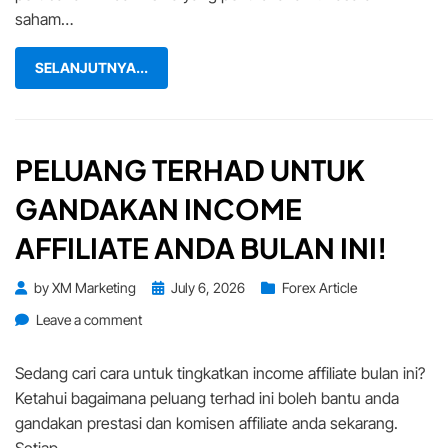
saham…
SELANJUTNYA...
PELUANG TERHAD UNTUK
GANDAKAN INCOME
AFFILIATE ANDA BULAN INI!
Posted
by
XM Marketing
July 6, 2026
Forex Article
on
on
Leave a comment
Peluang
Terhad
Sedang cari cara untuk tingkatkan income affiliate bulan ini?
Untuk
Ketahui bagaimana peluang terhad ini boleh bantu anda
Gandakan
gandakan prestasi dan komisen affiliate anda sekarang.
Income