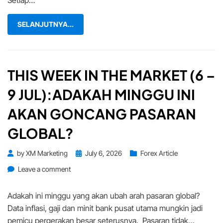
Setiap…
Affiliate
Anda
Bulan
SELANJUTNYA...
Ini!
THIS WEEK IN THE MARKET (6 –
9 JUL):ADAKAH MINGGU INI
AKAN GONCANG PASARAN
GLOBAL?
Posted
by
XM Marketing
July 6, 2026
Forex Article
on
on
Leave a comment
This
Week
Adakah ini minggu yang akan ubah arah pasaran global?
in
Data inflasi, gaji dan minit bank pusat utama mungkin jadi
the
pemicu pergerakan besar seterusnya. Pasaran tidak…