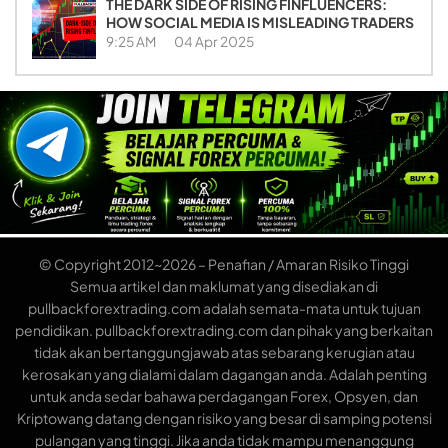
THE DARK SIDE OF RISING FINFLUENCERS:
HOW SOCIAL MEDIA IS MISLEADING TRADERS
9:25 AM
04 Apr 2025
© Copyright 2012~2026 – Penafian / Amaran Risiko Tinggi
Semua artikel dan maklumat yang disediakan di
pullbackforextrading.com adalah semata-mata untuk tujuan
pendidikan. pullbackforextrading.com dan pihak yang berkaitan
tidak akan bertanggungjawab atas sebarang kerugian atau
kerosakan yang dialami dalam dagangan anda. Adalah penting
untuk anda sedar bahawa perdagangan Forex, Opsyen, dan
Kriptowang datang dengan risiko yang besar di samping potensi
pulangan yang tinggi. Jika anda tidak mampu menanggung