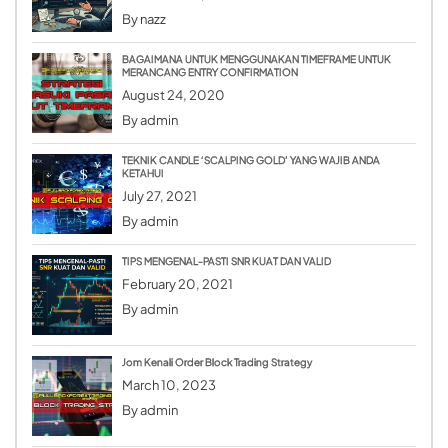
By
nazz
BAGAIMANA UNTUK MENGGUNAKAN TIMEFRAME UNTUK
MERANCANG ENTRY CONFIRMATION
August 24, 2020
By
admin
TEKNIK CANDLE ‘SCALPING GOLD’ YANG WAJIB ANDA
KETAHUI
July 27, 2021
By
admin
TIPS MENGENAL-PASTI SNR KUAT DAN VALID
February 20, 2021
By
admin
Jom Kenali Order Block Trading Strategy
March 10, 2023
By
admin