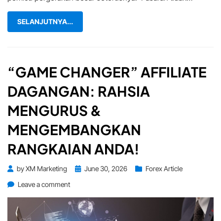
Market
(6
SELANJUTNYA...
–
9
Jul):Adakah
Minggu
Ini
“GAME CHANGER” AFFILIATE
Akan
DAGANGAN: RAHSIA
Goncang
Pasaran
MENGURUS &
Global?
MENGEMBANGKAN
RANGKAIAN ANDA!
Posted
by
XM Marketing
June 30, 2026
Forex Article
on
on
Leave a comment
“Game
Changer”
Affiliate