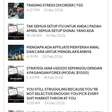
TRADING STRESS DISORDER | TSD
4:07 PM
01 Apr 2026
TAK SEMUA SETUP ITU UNTUK ANDA | PADAH
AMBIL SEMUA SETUP SIGNAL YANG ADA
10:08 AM
10 Mar 2026
MENGAPA ADA AFFILIATE MENYERAH AWAL
DAN CARA UNTUK MENGELAKKANNYA
4:11 PM
20 Feb 2026
STRATEGI JANA USD200 SEMINGGU DENGAN
4 PASANGAN FOREX (MODAL $1000)
5:43 PM
18 Feb 2026
YOU STILL STRUGGLING BECAUSE YOU’RE
NOT SELECTIVE ENOUGH! YOU PICK EVERY
SHIT MARKET THROW AT YOU
9:00 AM
24 Dec 2025