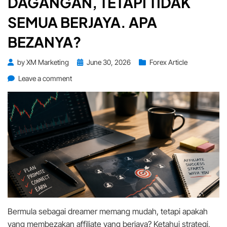
DAGANGAN, TETAPI TIDAK
SEMUA BERJAYA. APA
BEZANYA?
Posted
by
XM Marketing
June 30, 2026
Forex Article
on
on
Leave a comment
Ramai
Mahu
Jadi
Affiliate
Dagangan,
Tetapi
Tidak
Semua
Berjaya.
Apa
Bezanya?
Bermula sebagai dreamer memang mudah, tetapi apakah
yang membezakan affiliate yang berjaya? Ketahui strategi,