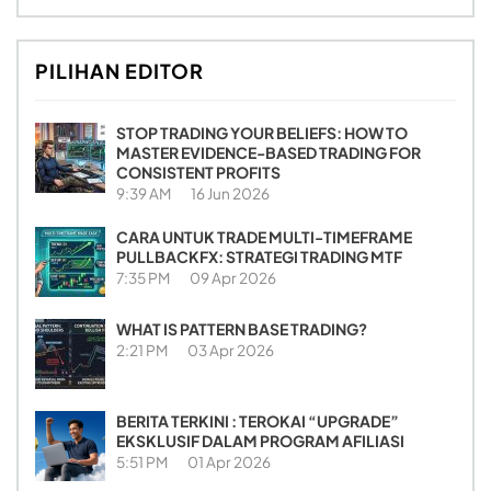
PILIHAN EDITOR
STOP TRADING YOUR BELIEFS: HOW TO
MASTER EVIDENCE-BASED TRADING FOR
CONSISTENT PROFITS
9:39 AM
16 Jun 2026
CARA UNTUK TRADE MULTI-TIMEFRAME
PULLBACKFX: STRATEGI TRADING MTF
7:35 PM
09 Apr 2026
WHAT IS PATTERN BASE TRADING?
2:21 PM
03 Apr 2026
BERITA TERKINI : TEROKAI “UPGRADE”
EKSKLUSIF DALAM PROGRAM AFILIASI
5:51 PM
01 Apr 2026