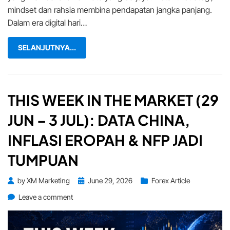
mindset dan rahsia membina pendapatan jangka panjang.
Dalam era digital hari…
SELANJUTNYA...
THIS WEEK IN THE MARKET (29
JUN – 3 JUL): DATA CHINA,
INFLASI EROPAH & NFP JADI
TUMPUAN
Posted
by
XM Marketing
June 29, 2026
Forex Article
on
on
Leave a comment
This
Week