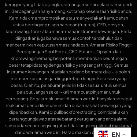
kerugian yang tidak dijangka, sila jangan sertai pelaburan seperti
ini. Berdaganglah hanya mengikut tahap keselesaan risiko anda.
Kami tidak mempromosikan atau menyediakan kemudahan
untuk berdagang niaga hadapan (futures), CFD, opsyen,
kriptowang, forex atau mana-mana instrumen kewangan. Perlu
diingatkan juga bahawa semua contoh terdahulu tidak
mencerminkan keputusan masa hadapan. Amaran Risiko Tinggi:
Perdagangan Spot Forex, CFD, Futures, Opsyen dan
Kriptowang memang berpotensi memberikan keuntungan
besar tetapi datang dengan risiko yang sangat tinggi. Semua
instrumen kewangan ini adalah pedang bermata dua – ia boleh
memberikan pulangan tinggi tetapi dengan kos risiko yang
besar. Oleh itu, pelaburan jenis ini tidak sesuai untuk semua
pelabur. Jangan sekali-kali membuat pinjaman untuk
berdagang. Segala maklumat di laman web ini hanyalah sebagai
maklumat pendidikan umum dan bukan nasihat kewangan yang
diperibadikan. Kami di pullbackforextrading.com tidak akan
bertanggungjawab atas sebarang kerugian yang anda alami,
sama ada secara langsung atau tidak langsung, akibat maklumat
daripada laman web ini. Harap maklum bahawa semua
EN