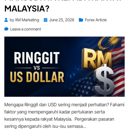
MALAYSIA?
Posted
by
XM Marketing
June 25, 2026
Forex Article
on
on
Leave a comment
Ringgit
vs
US
Dollar:
Apa
Maksudnya
Kepada
Rakyat
Malaysia?
Mengapa Ringgit dan USD sering menjadi perhatian? Fahami
faktor yang mempengaruhi kadar pertukaran serta
kesannya kepada rakyat Malaysia. Pergerakan pasaran
sering dipengaruhi oleh isu-isu semasa…