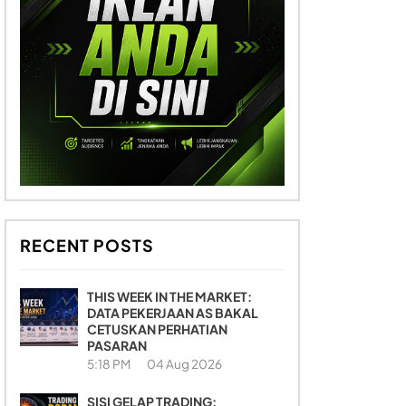
RECENT POSTS
THIS WEEK IN THE MARKET:
DATA PEKERJAAN AS BAKAL
CETUSKAN PERHATIAN
PASARAN
5:18 PM
04 Aug 2026
SISI GELAP TRADING: