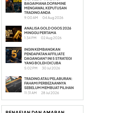
BAGAIMANA DOPAMINE
MENGAWAL KEPUTUSAN
TRADING ANDA
9:00 AM
04 Aug 2026
ANALISA GOLD OGOS 2026
MINGGU PERTAMA
1:34 PM
02 Aug 2026
INGIN KEMBANGKAN
PENDAPATAN AFFILIATE
DAGANGAN? INI 5 STRATEGI
YANG BOLEH DICUBA
5:02 PM
30 Jul 2026
TRADING ATAU PELABURAN:
FAHAMI PERBEZAANNYA
SEBELUM MEMBUAT PILIHAN
11:31 AM
28 Jul 2026
PENAFIAN DAN AMARAN