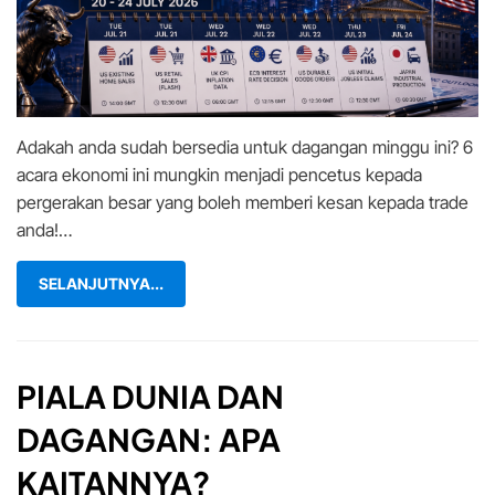
(20
–
24
Jul):
Jangan
Trade
Adakah anda sudah bersedia untuk dagangan minggu ini? 6
Sebelum
Tahu
acara ekonomi ini mungkin menjadi pencetus kepada
6
pergerakan besar yang boleh memberi kesan kepada trade
Acara
anda!…
Besar
Ini!
SELANJUTNYA...
PIALA DUNIA DAN
DAGANGAN: APA
KAITANNYA?