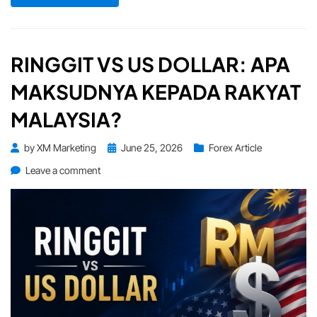
–
3
Jul):
Data
RINGGIT VS US DOLLAR: APA
China,
MAKSUDNYA KEPADA RAKYAT
Inflasi
Eropah
MALAYSIA?
&
NFP
Posted
by
XM Marketing
June 25, 2026
Forex Article
Jadi
on
Tumpuan
on
Leave a comment
Ringgit
vs
US
Dollar:
Apa
Maksudnya
Kepada
Rakyat
Malaysia?