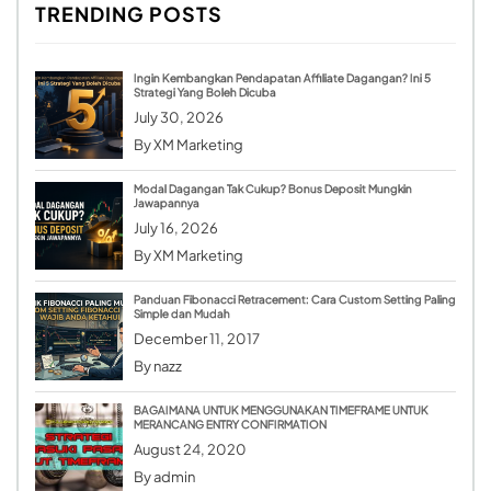
TRENDING POSTS
Ingin Kembangkan Pendapatan Affiliate Dagangan? Ini 5
Strategi Yang Boleh Dicuba
July 30, 2026
By
XM Marketing
Modal Dagangan Tak Cukup? Bonus Deposit Mungkin
Jawapannya
July 16, 2026
By
XM Marketing
Panduan Fibonacci Retracement: Cara Custom Setting Paling
Simple dan Mudah
December 11, 2017
By
nazz
BAGAIMANA UNTUK MENGGUNAKAN TIMEFRAME UNTUK
MERANCANG ENTRY CONFIRMATION
August 24, 2020
By
admin