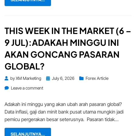
THIS WEEK IN THE MARKET (6 –
9 JUL):ADAKAH MINGGU INI
AKAN GONCANG PASARAN
GLOBAL?
Posted
by
XM Marketing
July 6, 2026
Forex Article
on
on
Leave a comment
This
Week
Adakah ini minggu yang akan ubah arah pasaran global?
in
Data inflasi, gaji dan minit bank pusat utama mungkin jadi
the
pemicu pergerakan besar seterusnya. Pasaran tidak…
Market
(6
SELANJUTNYA...
–