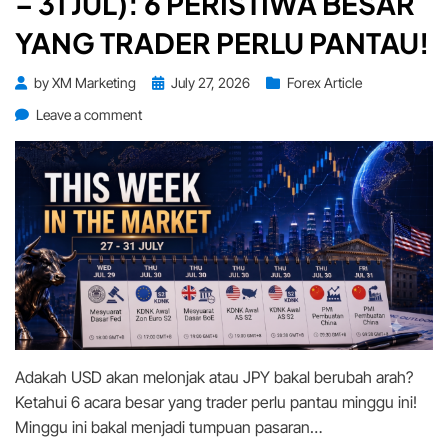
– 31 JUL): 6 PERISTIWA BESAR
YANG TRADER PERLU PANTAU!
Posted
by
XM Marketing
July 27, 2026
Forex Article
on
on
Leave a comment
This
Week
in
the
Market
(27
–
31
Jul):
6
Peristiwa
Adakah USD akan melonjak atau JPY bakal berubah arah?
Besar
Yang
Ketahui 6 acara besar yang trader perlu pantau minggu ini!
Trader
Minggu ini bakal menjadi tumpuan pasaran…
Perlu