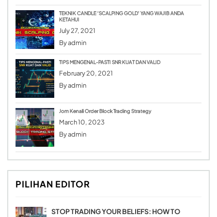
TEKNIK CANDLE ‘SCALPING GOLD’ YANG WAJIB ANDA
KETAHUI
July 27, 2021
By
admin
TIPS MENGENAL-PASTI SNR KUAT DAN VALID
February 20, 2021
By
admin
Jom Kenali Order Block Trading Strategy
March 10, 2023
By
admin
PILIHAN EDITOR
STOP TRADING YOUR BELIEFS: HOW TO