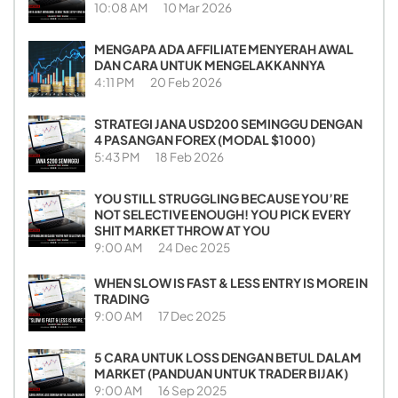
10:08 AM
10 Mar 2026
MENGAPA ADA AFFILIATE MENYERAH AWAL
DAN CARA UNTUK MENGELAKKANNYA
4:11 PM
20 Feb 2026
STRATEGI JANA USD200 SEMINGGU DENGAN
4 PASANGAN FOREX (MODAL $1000)
5:43 PM
18 Feb 2026
YOU STILL STRUGGLING BECAUSE YOU’RE
NOT SELECTIVE ENOUGH! YOU PICK EVERY
SHIT MARKET THROW AT YOU
9:00 AM
24 Dec 2025
WHEN SLOW IS FAST & LESS ENTRY IS MORE IN
TRADING
9:00 AM
17 Dec 2025
5 CARA UNTUK LOSS DENGAN BETUL DALAM
MARKET (PANDUAN UNTUK TRADER BIJAK)
9:00 AM
16 Sep 2025