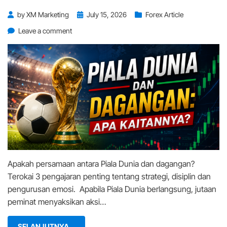
Posted
by
XM Marketing
July 15, 2026
Forex Article
on
on
Leave a comment
Piala
Dunia
dan
Dagangan:
Apa
Kaitannya?
Apakah persamaan antara Piala Dunia dan dagangan?
Terokai 3 pengajaran penting tentang strategi, disiplin dan
pengurusan emosi. Apabila Piala Dunia berlangsung, jutaan
peminat menyaksikan aksi…
SELANJUTNYA...