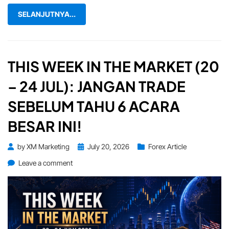
Pantau!
SELANJUTNYA...
THIS WEEK IN THE MARKET (20
– 24 JUL): JANGAN TRADE
SEBELUM TAHU 6 ACARA
BESAR INI!
Posted
by
XM Marketing
July 20, 2026
Forex Article
on
on
Leave a comment
This
Week
in
the
Market