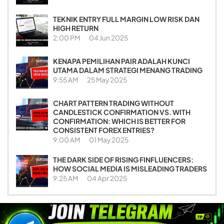
TEKNIK ENTRY FULL MARGIN LOW RISK DAN
HIGH RETURN
2:00 PM
04 Jun 2025
KENAPA PEMILIHAN PAIR ADALAH KUNCI
UTAMA DALAM STRATEGI MENANG TRADING
9:55 AM
25 May 2025
CHART PATTERN TRADING WITHOUT
CANDLESTICK CONFIRMATION VS. WITH
CONFIRMATION: WHICH IS BETTER FOR
CONSISTENT FOREX ENTRIES?
9:00 AM
01 May 2025
THE DARK SIDE OF RISING FINFLUENCERS:
HOW SOCIAL MEDIA IS MISLEADING TRADERS
9:25 AM
04 Apr 2025