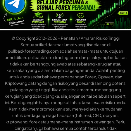
© Copyright 2012~2026 – Penafian / Amaran Risiko Tinggi
Semua artikel dan maklumat yang disediakan di
pullbackforextrading.com adalah semata-mata untuk tujuan
pendidikan. pullbackforextrading.com dan pihak yang berkaitan
tidak akan bertanggungjawab atas sebarang kerugian atau
kerosakan yang dialami dalam dagangan anda. Adalah penting
untuk anda sedar bahawa perdagangan Forex, Opsyen, dan
Kriptowang datang dengan risiko yang besar di samping potensi
pulangan yang tinggi. Jika anda tidak mampu menanggung
kerugian yang tidak dijangka, sila jangan sertai pelaburan seperti
ini. Berdaganglah hanya mengikut tahap keselesaan risiko anda.
Kami tidak mempromosikan atau menyediakan kemudahan
untuk berdagang niaga hadapan (futures), CFD, opsyen,
kriptowang, forex atau mana-mana instrumen kewangan. Perlu
diingatkan juga bahawa semua contoh terdahulu tidak