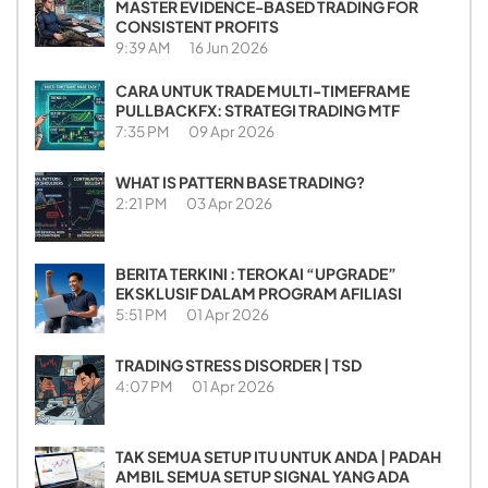
MASTER EVIDENCE-BASED TRADING FOR
CONSISTENT PROFITS
9:39 AM
16 Jun 2026
CARA UNTUK TRADE MULTI-TIMEFRAME
PULLBACKFX: STRATEGI TRADING MTF
7:35 PM
09 Apr 2026
WHAT IS PATTERN BASE TRADING?
2:21 PM
03 Apr 2026
BERITA TERKINI : TEROKAI “UPGRADE”
EKSKLUSIF DALAM PROGRAM AFILIASI
5:51 PM
01 Apr 2026
TRADING STRESS DISORDER | TSD
4:07 PM
01 Apr 2026
TAK SEMUA SETUP ITU UNTUK ANDA | PADAH
AMBIL SEMUA SETUP SIGNAL YANG ADA