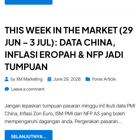
9
Jul):Adakah
Minggu
Ini
THIS WEEK IN THE MARKET (29
Akan
JUN – 3 JUL): DATA CHINA,
Goncang
Pasaran
INFLASI EROPAH & NFP JADI
Global?
TUMPUAN
Posted
by
XM Marketing
June 29, 2026
Forex Article
on
on
Leave a comment
This
Week
Jangan lepaskan tumpuan pasaran minggu ini! Ikuti data PMI
in
China, Inflasi Zon Euro, ISM PMI dan NFP AS yang boleh
the
mempengaruhi dagangan anda. Pergerakan pasaran…
Market
(29
SELANJUTNYA...
Jun