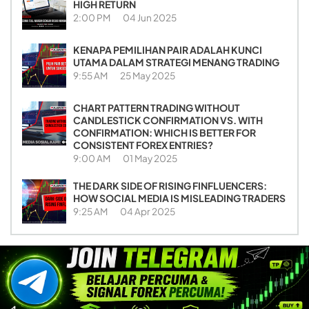
HIGH RETURN
2:00 PM
04 Jun 2025
KENAPA PEMILIHAN PAIR ADALAH KUNCI
UTAMA DALAM STRATEGI MENANG TRADING
9:55 AM
25 May 2025
CHART PATTERN TRADING WITHOUT
CANDLESTICK CONFIRMATION VS. WITH
CONFIRMATION: WHICH IS BETTER FOR
CONSISTENT FOREX ENTRIES?
9:00 AM
01 May 2025
THE DARK SIDE OF RISING FINFLUENCERS:
HOW SOCIAL MEDIA IS MISLEADING TRADERS
9:25 AM
04 Apr 2025