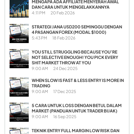
MENGAPA ADA AFFILIATE MENYERAH AWAL
DAN CARA UNTUK MENGELAKKANNYA
4:11 PM
20 Feb 2026
STRATEGI JANA USD200 SEMINGGU DENGAN
4 PASANGAN FOREX (MODAL $1000)
5:43 PM
18 Feb 2026
YOU STILL STRUGGLING BECAUSE YOU’RE
NOT SELECTIVE ENOUGH! YOU PICK EVERY
SHIT MARKET THROW AT YOU
9:00 AM
24 Dec 2025
WHEN SLOW IS FAST & LESS ENTRY IS MORE IN
TRADING
9:00 AM
17 Dec 2025
5 CARA UNTUK LOSS DENGAN BETUL DALAM
MARKET (PANDUAN UNTUK TRADER BIJAK)
9:00 AM
16 Sep 2025
TEKNIK ENTRY FULL MARGIN LOW RISK DAN