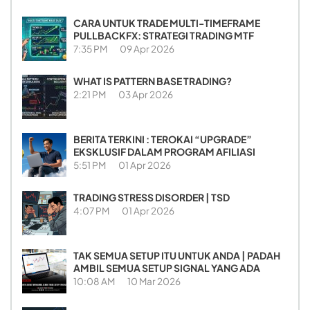
CARA UNTUK TRADE MULTI-TIMEFRAME
PULLBACKFX: STRATEGI TRADING MTF
7:35 PM
09 Apr 2026
WHAT IS PATTERN BASE TRADING?
2:21 PM
03 Apr 2026
BERITA TERKINI : TEROKAI “UPGRADE”
EKSKLUSIF DALAM PROGRAM AFILIASI
5:51 PM
01 Apr 2026
TRADING STRESS DISORDER | TSD
4:07 PM
01 Apr 2026
TAK SEMUA SETUP ITU UNTUK ANDA | PADAH
AMBIL SEMUA SETUP SIGNAL YANG ADA
10:08 AM
10 Mar 2026