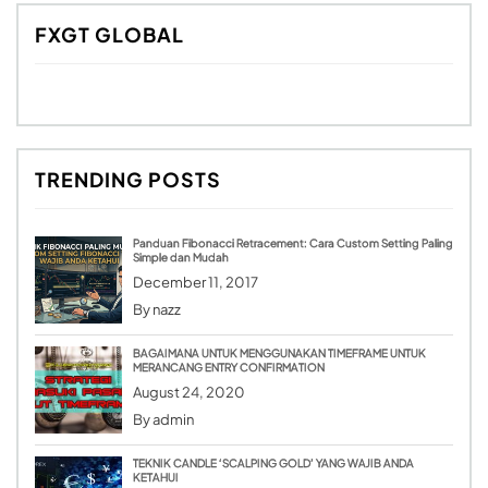
FXGT GLOBAL
TRENDING POSTS
Panduan Fibonacci Retracement: Cara Custom Setting Paling
Simple dan Mudah
December 11, 2017
By
nazz
BAGAIMANA UNTUK MENGGUNAKAN TIMEFRAME UNTUK
MERANCANG ENTRY CONFIRMATION
August 24, 2020
By
admin
TEKNIK CANDLE ‘SCALPING GOLD’ YANG WAJIB ANDA
KETAHUI