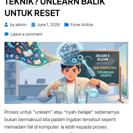
TEKNIK? UNLEARN BALIK
UNTUK RESET
Posted
by
admin
June 1, 2026
Forex Article
on
on
Leave a comment
Serabut
Terlalu
Banyak
Teknik?
Unlearn
Balik
Untuk
Reset
Proses untuk “unlearn” atau “nyah-belajar” sebenarnya
bukan bermaksud kita padam ingatan tersebut seperti
memadam fail di komputer. Ia lebih kepada proses