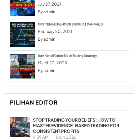
July 27, 2021
By
admin
TIPS MENGENAL-PASTI SNR KUAT DAN VALID
February 20, 2021
By
admin
Jom Kenali Order Block Trading Strategy
March 10, 2023
By
admin
PILIHAN EDITOR
STOP TRADING YOUR BELIEFS: HOW TO
MASTER EVIDENCE-BASED TRADING FOR
CONSISTENT PROFITS
9:39 AM
16 Jun 2026