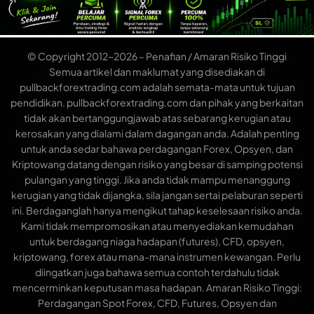
© Copyright 2012~2026 – Penafian / Amaran Risiko Tinggi
Semua artikel dan maklumat yang disediakan di
pullbackforextrading.com adalah semata-mata untuk tujuan
pendidikan. pullbackforextrading.com dan pihak yang berkaitan
tidak akan bertanggungjawab atas sebarang kerugian atau
kerosakan yang dialami dalam dagangan anda. Adalah penting
untuk anda sedar bahawa perdagangan Forex, Opsyen, dan
Kriptowang datang dengan risiko yang besar di samping potensi
pulangan yang tinggi. Jika anda tidak mampu menanggung
kerugian yang tidak dijangka, sila jangan sertai pelaburan seperti
ini. Berdaganglah hanya mengikut tahap keselesaan risiko anda.
Kami tidak mempromosikan atau menyediakan kemudahan
untuk berdagang niaga hadapan (futures), CFD, opsyen,
kriptowang, forex atau mana-mana instrumen kewangan. Perlu
diingatkan juga bahawa semua contoh terdahulu tidak
mencerminkan keputusan masa hadapan. Amaran Risiko Tinggi:
Perdagangan Spot Forex, CFD, Futures, Opsyen dan