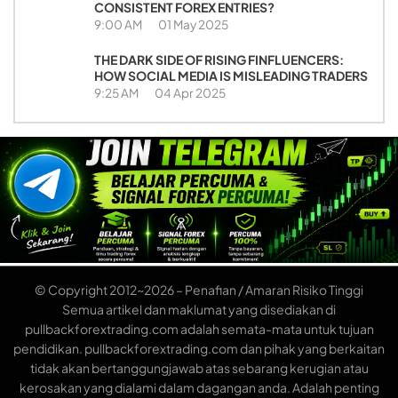
CONSISTENT FOREX ENTRIES?
9:00 AM
01 May 2025
THE DARK SIDE OF RISING FINFLUENCERS:
HOW SOCIAL MEDIA IS MISLEADING TRADERS
9:25 AM
04 Apr 2025
© Copyright 2012~2026 – Penafian / Amaran Risiko Tinggi
Semua artikel dan maklumat yang disediakan di
pullbackforextrading.com adalah semata-mata untuk tujuan
pendidikan. pullbackforextrading.com dan pihak yang berkaitan
tidak akan bertanggungjawab atas sebarang kerugian atau
kerosakan yang dialami dalam dagangan anda. Adalah penting