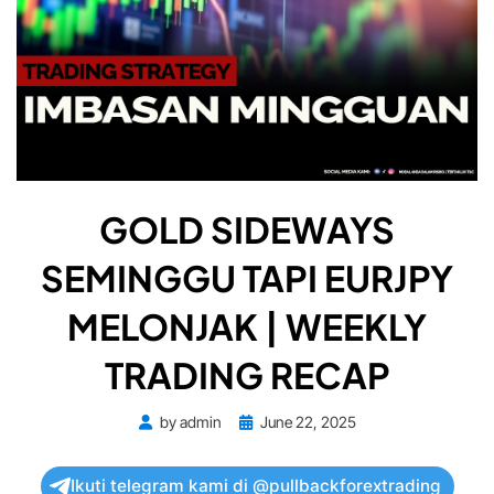
GOLD SIDEWAYS
SEMINGGU TAPI EURJPY
MELONJAK | WEEKLY
TRADING RECAP
Posted
by
admin
June 22, 2025
on
Ikuti telegram kami di @pullbackforextrading