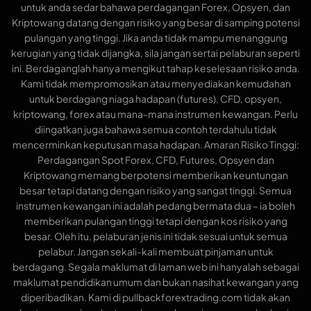
untuk anda sedar bahawa perdagangan Forex, Opsyen, dan
Kriptowang datang dengan risiko yang besar di samping potensi
pulangan yang tinggi. Jika anda tidak mampu menanggung
kerugian yang tidak dijangka, sila jangan sertai pelaburan seperti
ini. Berdaganglah hanya mengikut tahap keselesaan risiko anda.
Kami tidak mempromosikan atau menyediakan kemudahan
untuk berdagang niaga hadapan (futures), CFD, opsyen,
kriptowang, forex atau mana-mana instrumen kewangan. Perlu
diingatkan juga bahawa semua contoh terdahulu tidak
mencerminkan keputusan masa hadapan. Amaran Risiko Tinggi:
Perdagangan Spot Forex, CFD, Futures, Opsyen dan
Kriptowang memang berpotensi memberikan keuntungan
besar tetapi datang dengan risiko yang sangat tinggi. Semua
instrumen kewangan ini adalah pedang bermata dua – ia boleh
memberikan pulangan tinggi tetapi dengan kos risiko yang
besar. Oleh itu, pelaburan jenis ini tidak sesuai untuk semua
pelabur. Jangan sekali-kali membuat pinjaman untuk
berdagang. Segala maklumat di laman web ini hanyalah sebagai
maklumat pendidikan umum dan bukan nasihat kewangan yang
diperibadikan. Kami di pullbackforextrading.com tidak akan