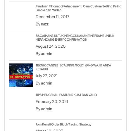
Panduan Fibonacci Retracement: Cara Custom Setting Paling
Simple dan Mudah
December 11, 2017
By
nazz
BAGAIMANA UNTUK MENGGUNAKAN TIMEFRAME UNTUK
MERANCANG ENTRY CONFIRMATION
August 24, 2020
By
admin
TEKNIK CANDLE ‘SCALPING GOLD’ YANG WAJIB ANDA
KETAHUI
July 27, 2021
By
admin
TIPS MENGENAL-PASTI SNR KUAT DAN VALID
February 20, 2021
By
admin
Jom Kenali Order Block Trading Strategy
March 10, 2023