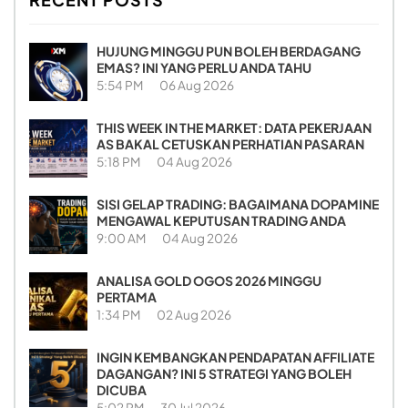
HUJUNG MINGGU PUN BOLEH BERDAGANG
EMAS? INI YANG PERLU ANDA TAHU
5:54 PM
06 Aug 2026
THIS WEEK IN THE MARKET: DATA PEKERJAAN
AS BAKAL CETUSKAN PERHATIAN PASARAN
5:18 PM
04 Aug 2026
SISI GELAP TRADING: BAGAIMANA DOPAMINE
MENGAWAL KEPUTUSAN TRADING ANDA
9:00 AM
04 Aug 2026
ANALISA GOLD OGOS 2026 MINGGU
PERTAMA
1:34 PM
02 Aug 2026
INGIN KEMBANGKAN PENDAPATAN AFFILIATE
DAGANGAN? INI 5 STRATEGI YANG BOLEH
DICUBA
5:02 PM
30 Jul 2026