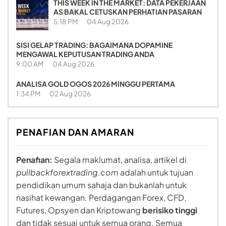
THIS WEEK IN THE MARKET: DATA PEKERJAAN
AS BAKAL CETUSKAN PERHATIAN PASARAN
5:18 PM
04 Aug 2026
SISI GELAP TRADING: BAGAIMANA DOPAMINE
MENGAWAL KEPUTUSAN TRADING ANDA
9:00 AM
04 Aug 2026
ANALISA GOLD OGOS 2026 MINGGU PERTAMA
1:34 PM
02 Aug 2026
PENAFIAN DAN AMARAN
Penafian:
Segala maklumat, analisa, artikel di
pullbackforextrading.com
adalah untuk tujuan
pendidikan umum sahaja dan bukanlah untuk
nasihat kewangan. Perdagangan Forex, CFD,
Futures, Opsyen dan Kriptowang
berisiko tinggi
dan tidak sesuai untuk semua orang. Semua