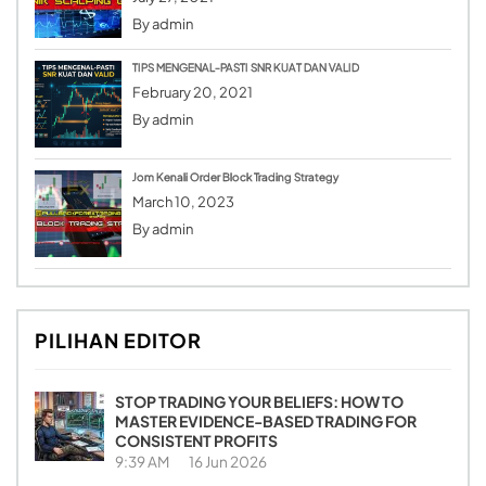
By
admin
TIPS MENGENAL-PASTI SNR KUAT DAN VALID
February 20, 2021
By
admin
Jom Kenali Order Block Trading Strategy
March 10, 2023
By
admin
PILIHAN EDITOR
STOP TRADING YOUR BELIEFS: HOW TO
MASTER EVIDENCE-BASED TRADING FOR
CONSISTENT PROFITS
9:39 AM
16 Jun 2026