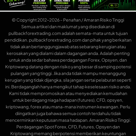
© Copyright 2012~2026 – Penafian / Amaran Risiko Tinggi
Semua artikel dan maklumat yang disediakan di
pullbackforextrading.com adalah semata-mata untuk tujuan
pendidikan. pullbackforextrading.com dan pihak yang berkaitan
tidak akan bertanggungjawab atas sebarang kerugian atau
kerosakan yang dialami dalam dagangan anda. Adalah penting
untuk anda sedar bahawa perdagangan Forex, Opsyen, dan
Kriptowang datang dengan risiko yang besar di samping potensi
pulangan yang tinggi. Jika anda tidak mampu menanggung
kerugian yang tidak dijangka, sila jangan sertai pelaburan seperti
ini. Berdaganglah hanya mengikut tahap keselesaan risiko anda.
Kami tidak mempromosikan atau menyediakan kemudahan
untuk berdagang niaga hadapan (futures), CFD, opsyen,
kriptowang, forex atau mana-mana instrumen kewangan. Perlu
diingatkan juga bahawa semua contoh terdahulu tidak
mencerminkan keputusan masa hadapan. Amaran Risiko Tinggi:
Perdagangan Spot Forex, CFD, Futures, Opsyen dan
Kriptowang memang berpotensi memberikan keuntungan