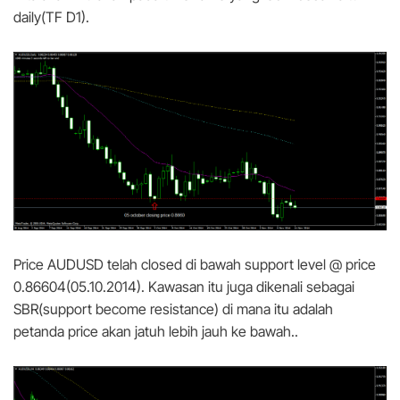
daily(TF D1).
Price AUDUSD telah closed di bawah support level @ price
0.86604(05.10.2014). Kawasan itu juga dikenali sebagai
SBR(support become resistance) di mana itu adalah
petanda price akan jatuh lebih jauh ke bawah..