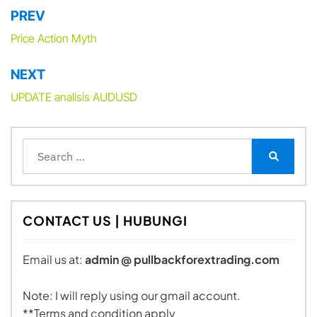
PREV
Post
navigation
Price Action Myth
NEXT
UPDATE analisis AUDUSD
Search
for:
Search
CONTACT US | HUBUNGI
Email us at:
admin @ pullbackforextrading.com
Note: I will reply using our gmail account.
**Terms and condition apply