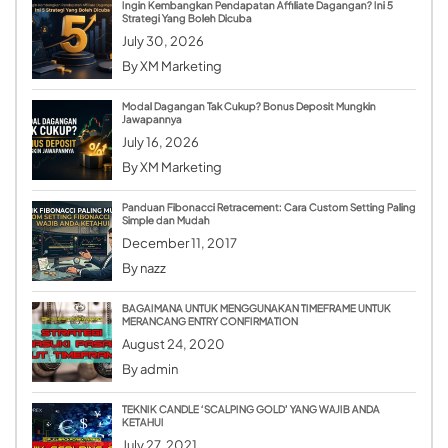
Ingin Kembangkan Pendapatan Affiliate Dagangan? Ini 5
Strategi Yang Boleh Dicuba
July 30, 2026
By
XM Marketing
Modal Dagangan Tak Cukup? Bonus Deposit Mungkin
Jawapannya
July 16, 2026
By
XM Marketing
Panduan Fibonacci Retracement: Cara Custom Setting Paling
Simple dan Mudah
December 11, 2017
By
nazz
BAGAIMANA UNTUK MENGGUNAKAN TIMEFRAME UNTUK
MERANCANG ENTRY CONFIRMATION
August 24, 2020
By
admin
TEKNIK CANDLE ‘SCALPING GOLD’ YANG WAJIB ANDA
KETAHUI
July 27, 2021