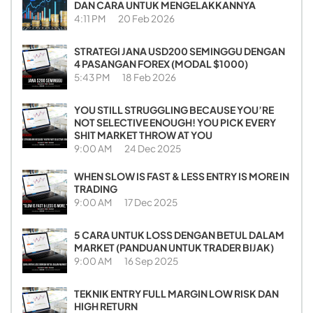
DAN CARA UNTUK MENGELAKKANNYA
4:11 PM
20 Feb 2026
STRATEGI JANA USD200 SEMINGGU DENGAN
4 PASANGAN FOREX (MODAL $1000)
5:43 PM
18 Feb 2026
YOU STILL STRUGGLING BECAUSE YOU’RE
NOT SELECTIVE ENOUGH! YOU PICK EVERY
SHIT MARKET THROW AT YOU
9:00 AM
24 Dec 2025
WHEN SLOW IS FAST & LESS ENTRY IS MORE IN
TRADING
9:00 AM
17 Dec 2025
5 CARA UNTUK LOSS DENGAN BETUL DALAM
MARKET (PANDUAN UNTUK TRADER BIJAK)
9:00 AM
16 Sep 2025
TEKNIK ENTRY FULL MARGIN LOW RISK DAN
HIGH RETURN