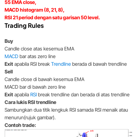
55 EMA close,
MACD histogram (8, 21, 8),
RSI 21 period dengan satu garisan 50 level.
Trading Rules
Buy
Candle close atas kesemua EMA
MACD
bar atas zero line
Exit
apabila RSI break
Trendline
berada di bawah trendline
Sell
Candle close di bawah kesemua EMA
MACD bar di bawah zero line
Exit
apabila
RSI
break trendline dan berada di atas trendline
Cara lukis RSI trendline
Sambungkan dua titik lengkuk RSI samada RSI menaik atau
menurun(rujuk gambar).
Contoh trade: