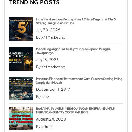
TRENDING POSTS
Ingin Kembangkan Pendapatan Affiliate Dagangan? Ini 5
Strategi Yang Boleh Dicuba
July 30, 2026
By
XM Marketing
Modal Dagangan Tak Cukup? Bonus Deposit Mungkin
Jawapannya
July 16, 2026
By
XM Marketing
Panduan Fibonacci Retracement: Cara Custom Setting Paling
Simple dan Mudah
December 11, 2017
By
nazz
BAGAIMANA UNTUK MENGGUNAKAN TIMEFRAME UNTUK
MERANCANG ENTRY CONFIRMATION
August 24, 2020
By
admin