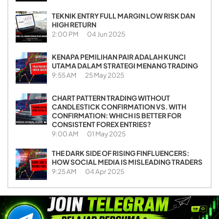
TEKNIK ENTRY FULL MARGIN LOW RISK DAN
HIGH RETURN
2:00 PM
04 Jun 2025
KENAPA PEMILIHAN PAIR ADALAH KUNCI
UTAMA DALAM STRATEGI MENANG TRADING
9:55 AM
25 May 2025
CHART PATTERN TRADING WITHOUT
CANDLESTICK CONFIRMATION VS. WITH
CONFIRMATION: WHICH IS BETTER FOR
CONSISTENT FOREX ENTRIES?
9:00 AM
01 May 2025
THE DARK SIDE OF RISING FINFLUENCERS:
HOW SOCIAL MEDIA IS MISLEADING TRADERS
9:25 AM
04 Apr 2025