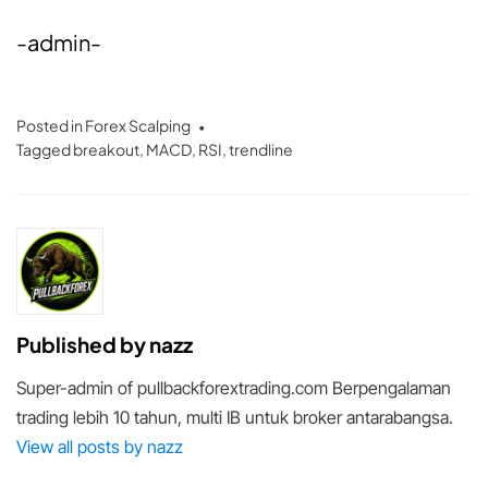
-admin-
Posted in
Forex Scalping
Tagged
breakout
,
MACD
,
RSI
,
trendline
Published by
nazz
Super-admin of pullbackforextrading.com Berpengalaman
trading lebih 10 tahun, multi IB untuk broker antarabangsa.
View all posts by nazz