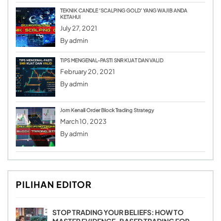
TEKNIK CANDLE ‘SCALPING GOLD’ YANG WAJIB ANDA
KETAHUI
July 27, 2021
By
admin
TIPS MENGENAL-PASTI SNR KUAT DAN VALID
February 20, 2021
By
admin
Jom Kenali Order Block Trading Strategy
March 10, 2023
By
admin
PILIHAN EDITOR
STOP TRADING YOUR BELIEFS: HOW TO
MASTER EVIDENCE-BASED TRADING FOR