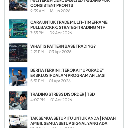
CONSISTENT PROFITS
9:39 AM
16 Jun 2026
CARA UNTUK TRADE MULTI-TIMEFRAME
PULLBACKFX: STRATEGI TRADING MTF
7:35 PM
09 Apr 2026
WHAT IS PATTERN BASE TRADING?
2:21 PM
03 Apr 2026
BERITA TERKINI : TEROKAI “UPGRADE”
EKSKLUSIF DALAM PROGRAM AFILIASI
5:51 PM
01 Apr 2026
TRADING STRESS DISORDER | TSD
4:07 PM
01 Apr 2026
TAK SEMUA SETUP ITU UNTUK ANDA | PADAH
AMBIL SEMUA SETUP SIGNAL YANG ADA