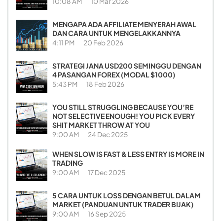
10:08 AM
10 Mar 2026
MENGAPA ADA AFFILIATE MENYERAH AWAL
DAN CARA UNTUK MENGELAKKANNYA
4:11 PM
20 Feb 2026
STRATEGI JANA USD200 SEMINGGU DENGAN
4 PASANGAN FOREX (MODAL $1000)
5:43 PM
18 Feb 2026
YOU STILL STRUGGLING BECAUSE YOU’RE
NOT SELECTIVE ENOUGH! YOU PICK EVERY
SHIT MARKET THROW AT YOU
9:00 AM
24 Dec 2025
WHEN SLOW IS FAST & LESS ENTRY IS MORE IN
TRADING
9:00 AM
17 Dec 2025
5 CARA UNTUK LOSS DENGAN BETUL DALAM
MARKET (PANDUAN UNTUK TRADER BIJAK)
9:00 AM
16 Sep 2025