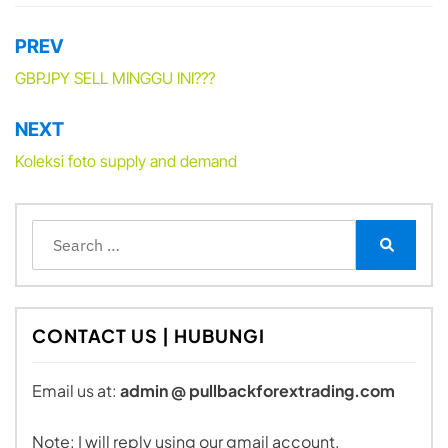
PREV
Post
navigation
GBPJPY SELL MINGGU INI???
NEXT
Koleksi foto supply and demand
Search
for:
Search
CONTACT US | HUBUNGI
Email us at:
admin @ pullbackforextrading.com
Note: I will reply using our gmail account.