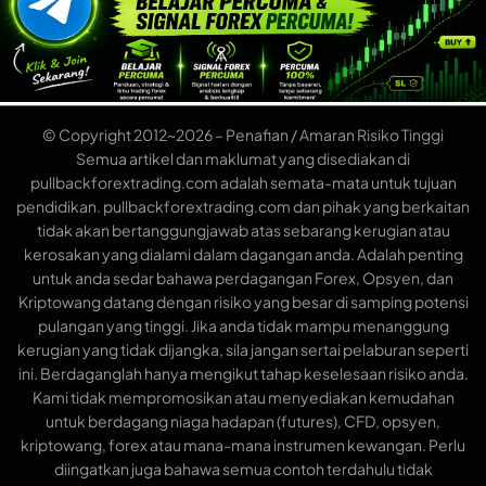
© Copyright 2012~2026 – Penafian / Amaran Risiko Tinggi
Semua artikel dan maklumat yang disediakan di
pullbackforextrading.com adalah semata-mata untuk tujuan
pendidikan. pullbackforextrading.com dan pihak yang berkaitan
tidak akan bertanggungjawab atas sebarang kerugian atau
kerosakan yang dialami dalam dagangan anda. Adalah penting
untuk anda sedar bahawa perdagangan Forex, Opsyen, dan
Kriptowang datang dengan risiko yang besar di samping potensi
pulangan yang tinggi. Jika anda tidak mampu menanggung
kerugian yang tidak dijangka, sila jangan sertai pelaburan seperti
ini. Berdaganglah hanya mengikut tahap keselesaan risiko anda.
Kami tidak mempromosikan atau menyediakan kemudahan
untuk berdagang niaga hadapan (futures), CFD, opsyen,
kriptowang, forex atau mana-mana instrumen kewangan. Perlu
diingatkan juga bahawa semua contoh terdahulu tidak