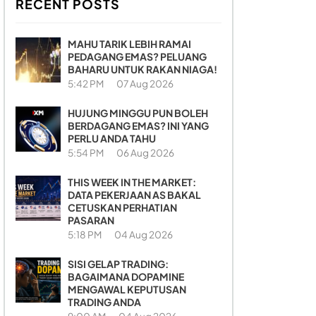
RECENT POSTS
MAHU TARIK LEBIH RAMAI
PEDAGANG EMAS? PELUANG
BAHARU UNTUK RAKAN NIAGA!
5:42 PM
07 Aug 2026
HUJUNG MINGGU PUN BOLEH
BERDAGANG EMAS? INI YANG
PERLU ANDA TAHU
5:54 PM
06 Aug 2026
THIS WEEK IN THE MARKET:
DATA PEKERJAAN AS BAKAL
CETUSKAN PERHATIAN
PASARAN
5:18 PM
04 Aug 2026
SISI GELAP TRADING:
BAGAIMANA DOPAMINE
MENGAWAL KEPUTUSAN
TRADING ANDA