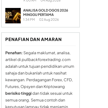
9:00 AM
04 Aug 2026
ANALISA GOLD OGOS 2026
MINGGU PERTAMA
1:34 PM
02 Aug 2026
PENAFIAN DAN AMARAN
Penafian:
Segala maklumat, analisa,
artikel di
pullbackforextrading.com
adalah untuk tujuan pendidikan umum
sahaja dan bukanlah untuk nasihat
kewangan. Perdagangan Forex, CFD,
Futures, Opsyen dan Kriptowang
berisiko tinggi
dan tidak sesuai untuk
semua orang. Semua contoh dan
keputusan lampau tidak menjamin