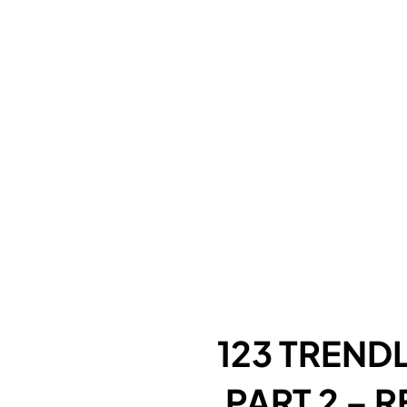
123 TREND
PART 2 – 