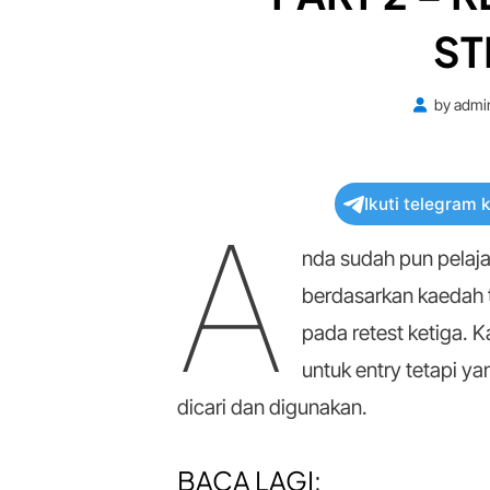
ST
by
admi
Ikuti telegram 
A
nda sudah pun pelaj
berdasarkan kaedah tr
pada retest ketiga. 
untuk entry tetapi y
dicari dan digunakan.
BACA LAGI: