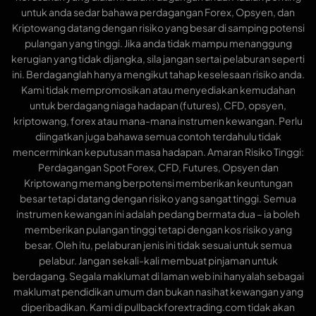
untuk anda sedar bahawa perdagangan Forex, Opsyen, dan
Kriptowang datang dengan risiko yang besar di samping potensi
pulangan yang tinggi. Jika anda tidak mampu menanggung
kerugian yang tidak dijangka, sila jangan sertai pelaburan seperti
ini. Berdaganglah hanya mengikut tahap keselesaan risiko anda.
Kami tidak mempromosikan atau menyediakan kemudahan
untuk berdagang niaga hadapan (futures), CFD, opsyen,
kriptowang, forex atau mana-mana instrumen kewangan. Perlu
diingatkan juga bahawa semua contoh terdahulu tidak
mencerminkan keputusan masa hadapan. Amaran Risiko Tinggi:
Perdagangan Spot Forex, CFD, Futures, Opsyen dan
Kriptowang memang berpotensi memberikan keuntungan
besar tetapi datang dengan risiko yang sangat tinggi. Semua
instrumen kewangan ini adalah pedang bermata dua – ia boleh
memberikan pulangan tinggi tetapi dengan kos risiko yang
besar. Oleh itu, pelaburan jenis ini tidak sesuai untuk semua
pelabur. Jangan sekali-kali membuat pinjaman untuk
berdagang. Segala maklumat di laman web ini hanyalah sebagai
maklumat pendidikan umum dan bukan nasihat kewangan yang
diperibadikan. Kami di pullbackforextrading.com tidak akan