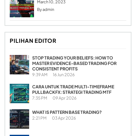
March 10, 2023
By
admin
PILIHAN EDITOR
STOP TRADING YOUR BELIEFS: HOW TO
MASTER EVIDENCE-BASED TRADING FOR
CONSISTENT PROFITS
9:39 AM
16 Jun 2026
CARA UNTUK TRADE MULTI-TIMEFRAME
PULLBACKFX: STRATEGI TRADING MTF
7:35 PM
09 Apr 2026
WHAT IS PATTERN BASE TRADING?
2:21 PM
03 Apr 2026