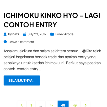
ICHIMOKU KINKO HYO – LAGI
CONTOH ENTRY
Posted
by
nazz
July 23, 2012
Forex Article
on
on
Leave a comment
Ichimoku
Assalamualaikum dan salam sejahtera semua… 🙂Kita telah
Kinko
pelajari bagaimana hendak trade dan apakah entry yang
Hyo
sebaiknya untuk kaedah ichimoku ini. Berikut saya postkan
–
lagi
contoh-contoh entry…
contoh
entry
SELANJUTNYA...
Posts
PREVIOUS
PAGE
PAGE
PAGE
PAGE
NEXT
1
…
47
48
49