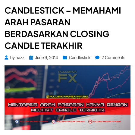
CANDLESTICK – MEMAHAMI
ARAH PASARAN
BERDASARKAN CLOSING
CANDLE TERAKHIR
Posted
on
by
nazz
June 9, 2014
Candlestick
2 Comments
on
Candl
–
Mem
arah
pasa
berd
closi
cand
terak