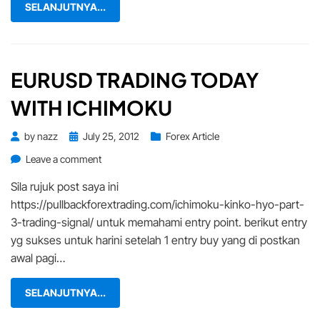
SELANJUTNYA...
EURUSD TRADING TODAY
WITH ICHIMOKU
Posted
by
nazz
July 25, 2012
Forex Article
on
on
Leave a comment
Eurusd
Sila rujuk post saya ini
trading
https://pullbackforextrading.com/ichimoku-kinko-hyo-part-
today
3-trading-signal/ untuk memahami entry point. berikut entry
with
ichimoku
yg sukses untuk harini setelah 1 entry buy yang di postkan
awal pagi…
SELANJUTNYA...