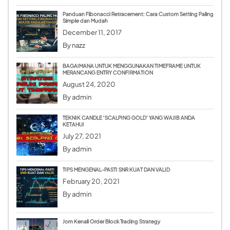
Panduan Fibonacci Retracement: Cara Custom Setting Paling
Simple dan Mudah
December 11, 2017
By
nazz
BAGAIMANA UNTUK MENGGUNAKAN TIMEFRAME UNTUK
MERANCANG ENTRY CONFIRMATION
August 24, 2020
By
admin
TEKNIK CANDLE ‘SCALPING GOLD’ YANG WAJIB ANDA
KETAHUI
July 27, 2021
By
admin
TIPS MENGENAL-PASTI SNR KUAT DAN VALID
February 20, 2021
By
admin
Jom Kenali Order Block Trading Strategy