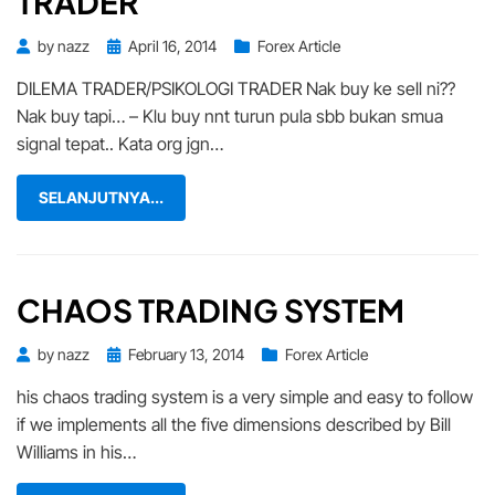
TRADER
Posted
by
nazz
April 16, 2014
Forex Article
on
DILEMA TRADER/PSIKOLOGI TRADER Nak buy ke sell ni??
Nak buy tapi… – Klu buy nnt turun pula sbb bukan smua
signal tepat.. Kata org jgn…
SELANJUTNYA...
CHAOS TRADING SYSTEM
Posted
by
nazz
February 13, 2014
Forex Article
on
his chaos trading system is a very simple and easy to follow
if we implements all the five dimensions described by Bill
Williams in his…