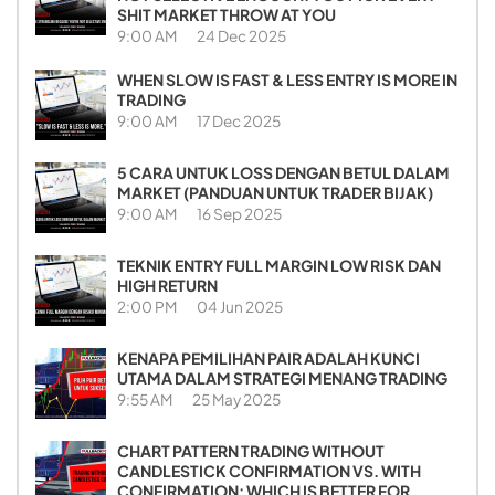
SHIT MARKET THROW AT YOU
9:00 AM
24 Dec 2025
WHEN SLOW IS FAST & LESS ENTRY IS MORE IN
TRADING
9:00 AM
17 Dec 2025
5 CARA UNTUK LOSS DENGAN BETUL DALAM
MARKET (PANDUAN UNTUK TRADER BIJAK)
9:00 AM
16 Sep 2025
TEKNIK ENTRY FULL MARGIN LOW RISK DAN
HIGH RETURN
2:00 PM
04 Jun 2025
KENAPA PEMILIHAN PAIR ADALAH KUNCI
UTAMA DALAM STRATEGI MENANG TRADING
9:55 AM
25 May 2025
CHART PATTERN TRADING WITHOUT
CANDLESTICK CONFIRMATION VS. WITH
CONFIRMATION: WHICH IS BETTER FOR