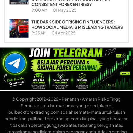
CONSISTENT FOREX ENTRIES?
9:00 AM
01 May 2025
THE DARK SIDE OF RISING FINFLUENCERS:
HOW SOCIAL MEDIA IS MISLEADING TRADERS
9:25 AM
04 Apr 2025
© Copyright 2012~2026 – Penafian / Amaran Risiko Tinggi
Semua artikel dan maklumat yang disediakan di
pullbackforextrading.com adalah semata-mata untuk tujuan
pendidikan. pullbackforextrading.com dan pihak yang berkaitan
tidak akan bertanggungjawab atas sebarang kerugian atau
kerosakan yang dialami dalam dagangan anda. Adalah penting