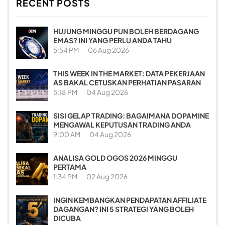
RECENT POSTS
HUJUNG MINGGU PUN BOLEH BERDAGANG
EMAS? INI YANG PERLU ANDA TAHU
5:54 PM
06 Aug 2026
THIS WEEK IN THE MARKET: DATA PEKERJAAN
AS BAKAL CETUSKAN PERHATIAN PASARAN
5:18 PM
04 Aug 2026
SISI GELAP TRADING: BAGAIMANA DOPAMINE
MENGAWAL KEPUTUSAN TRADING ANDA
9:00 AM
04 Aug 2026
ANALISA GOLD OGOS 2026 MINGGU
PERTAMA
1:34 PM
02 Aug 2026
INGIN KEMBANGKAN PENDAPATAN AFFILIATE
DAGANGAN? INI 5 STRATEGI YANG BOLEH
DICUBA