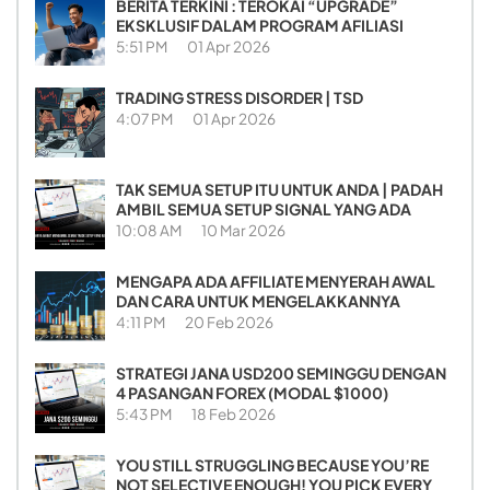
BERITA TERKINI : TEROKAI “UPGRADE”
EKSKLUSIF DALAM PROGRAM AFILIASI
5:51 PM
01 Apr 2026
TRADING STRESS DISORDER | TSD
4:07 PM
01 Apr 2026
TAK SEMUA SETUP ITU UNTUK ANDA | PADAH
AMBIL SEMUA SETUP SIGNAL YANG ADA
10:08 AM
10 Mar 2026
MENGAPA ADA AFFILIATE MENYERAH AWAL
DAN CARA UNTUK MENGELAKKANNYA
4:11 PM
20 Feb 2026
STRATEGI JANA USD200 SEMINGGU DENGAN
4 PASANGAN FOREX (MODAL $1000)
5:43 PM
18 Feb 2026
YOU STILL STRUGGLING BECAUSE YOU’RE
NOT SELECTIVE ENOUGH! YOU PICK EVERY