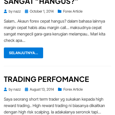
SANGAT “HANGUS?”
Posted
by
nazz
October 1, 2014
Forex Article
on
Salam.. Akaun forex cepat hangus? dalam bahasa lainnya
margin cepat habis atau margin call… maksudnya cepat
sangat mengecil gara-gara kerugian melampau.. Mari kita
check apa…
SELANJUTNYA...
TRADING PERFOMANCE
Posted
by
nazz
August 13, 2014
Forex Article
on
Saya seorang short term trader yg sukakan kepada high
reward trading.. High reward trading ni biasanya dikaitkan
dengan high risk scalping. Ia adakalanya seronok tapi…