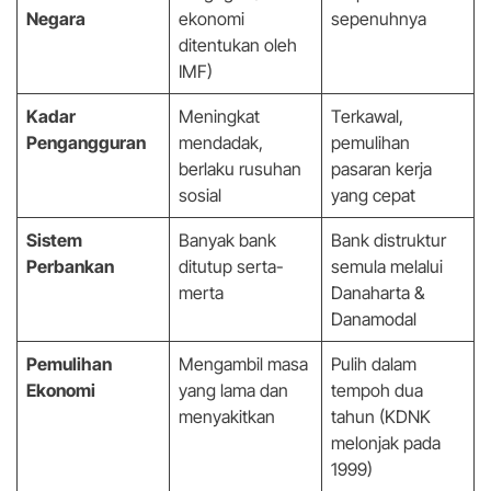
Negara
ekonomi
sepenuhnya
ditentukan oleh
IMF)
Kadar
Meningkat
Terkawal,
Pengangguran
mendadak,
pemulihan
berlaku rusuhan
pasaran kerja
sosial
yang cepat
Sistem
Banyak bank
Bank distruktur
Perbankan
ditutup serta-
semula melalui
merta
Danaharta &
Danamodal
Pemulihan
Mengambil masa
Pulih dalam
Ekonomi
yang lama dan
tempoh dua
menyakitkan
tahun (KDNK
melonjak pada
1999)