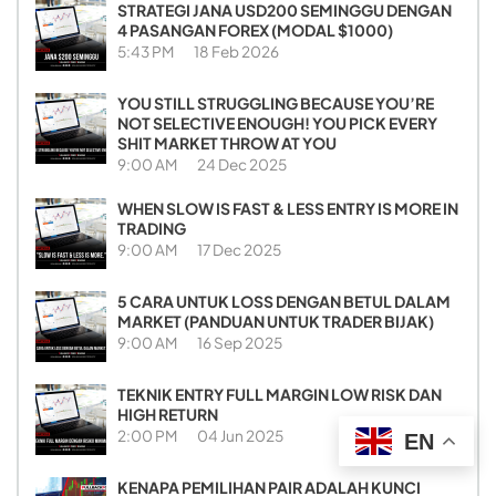
STRATEGI JANA USD200 SEMINGGU DENGAN
4 PASANGAN FOREX (MODAL $1000)
5:43 PM
18 Feb 2026
YOU STILL STRUGGLING BECAUSE YOU’RE
NOT SELECTIVE ENOUGH! YOU PICK EVERY
SHIT MARKET THROW AT YOU
9:00 AM
24 Dec 2025
WHEN SLOW IS FAST & LESS ENTRY IS MORE IN
TRADING
9:00 AM
17 Dec 2025
5 CARA UNTUK LOSS DENGAN BETUL DALAM
MARKET (PANDUAN UNTUK TRADER BIJAK)
9:00 AM
16 Sep 2025
TEKNIK ENTRY FULL MARGIN LOW RISK DAN
HIGH RETURN
2:00 PM
04 Jun 2025
EN
KENAPA PEMILIHAN PAIR ADALAH KUNCI