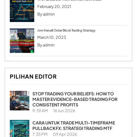
February 20, 2021
By
admin
Jom Kenali Order Block Trading Strategy
March 10, 2023
By
admin
PILIHAN EDITOR
STOP TRADING YOUR BELIEFS: HOW TO
MASTER EVIDENCE-BASED TRADING FOR
CONSISTENT PROFITS
9:39 AM
16 Jun 2026
CARA UNTUK TRADE MULTI-TIMEFRAME
PULLBACKFX: STRATEGI TRADING MTF
7:35 PM
09 Apr 2026