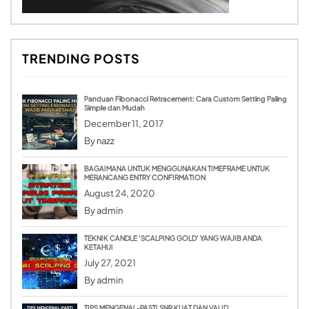
TRENDING POSTS
Panduan Fibonacci Retracement: Cara Custom Setting Paling
Simple dan Mudah
December 11, 2017
By
nazz
BAGAIMANA UNTUK MENGGUNAKAN TIMEFRAME UNTUK
MERANCANG ENTRY CONFIRMATION
August 24, 2020
By
admin
TEKNIK CANDLE ‘SCALPING GOLD’ YANG WAJIB ANDA
KETAHUI
July 27, 2021
By
admin
TIPS MENGENAL-PASTI SNR KUAT DAN VALID