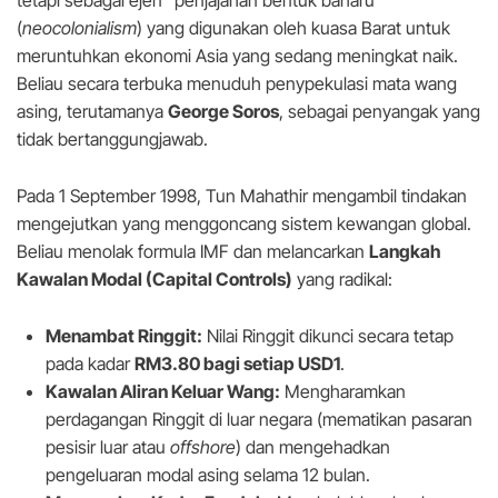
tetapi sebagai ejen “penjajahan bentuk baharu”
(
neocolonialism
) yang digunakan oleh kuasa Barat untuk
meruntuhkan ekonomi Asia yang sedang meningkat naik.
Beliau secara terbuka menuduh penypekulasi mata wang
asing, terutamanya
George Soros
, sebagai penyangak yang
tidak bertanggungjawab.
Pada 1 September 1998, Tun Mahathir mengambil tindakan
mengejutkan yang menggoncang sistem kewangan global.
Beliau menolak formula IMF dan melancarkan
Langkah
Kawalan Modal (Capital Controls)
yang radikal:
Menambat Ringgit:
Nilai Ringgit dikunci secara tetap
pada kadar
RM3.80 bagi setiap USD1
.
Kawalan Aliran Keluar Wang:
Mengharamkan
perdagangan Ringgit di luar negara (mematikan pasaran
pesisir luar atau
offshore
) dan mengehadkan
pengeluaran modal asing selama 12 bulan.