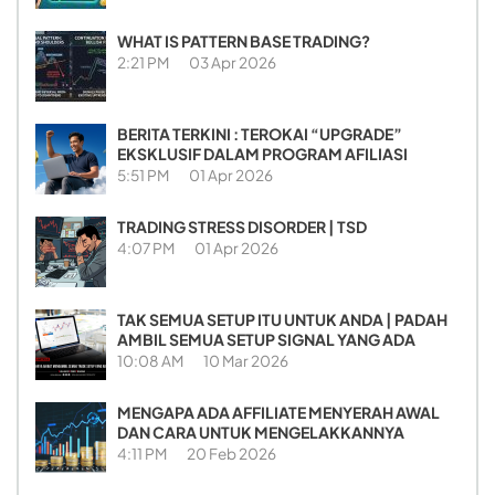
WHAT IS PATTERN BASE TRADING?
2:21 PM
03 Apr 2026
BERITA TERKINI : TEROKAI “UPGRADE”
EKSKLUSIF DALAM PROGRAM AFILIASI
5:51 PM
01 Apr 2026
TRADING STRESS DISORDER | TSD
4:07 PM
01 Apr 2026
TAK SEMUA SETUP ITU UNTUK ANDA | PADAH
AMBIL SEMUA SETUP SIGNAL YANG ADA
10:08 AM
10 Mar 2026
MENGAPA ADA AFFILIATE MENYERAH AWAL
DAN CARA UNTUK MENGELAKKANNYA
4:11 PM
20 Feb 2026