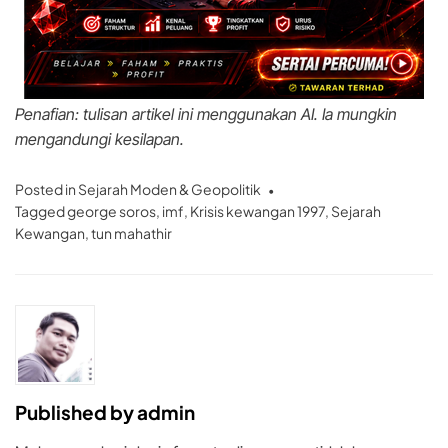
Penafian: tulisan artikel ini menggunakan AI. Ia mungkin
mengandungi kesilapan.
Posted in
Sejarah Moden & Geopolitik
Tagged
george soros
,
imf
,
Krisis kewangan 1997
,
Sejarah
Kewangan
,
tun mahathir
Published by
admin