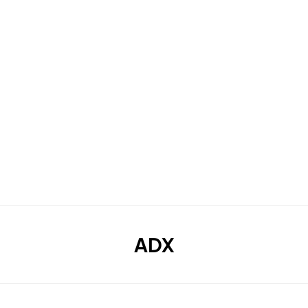
TAG
:
ADX