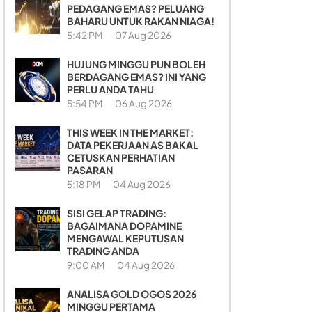
PEDAGANG EMAS? PELUANG
BAHARU UNTUK RAKAN NIAGA!
5:42 PM
07 Aug 2026
HUJUNG MINGGU PUN BOLEH
BERDAGANG EMAS? INI YANG
PERLU ANDA TAHU
5:54 PM
06 Aug 2026
THIS WEEK IN THE MARKET:
DATA PEKERJAAN AS BAKAL
CETUSKAN PERHATIAN
PASARAN
5:18 PM
04 Aug 2026
SISI GELAP TRADING:
BAGAIMANA DOPAMINE
MENGAWAL KEPUTUSAN
TRADING ANDA
9:00 AM
04 Aug 2026
ANALISA GOLD OGOS 2026
MINGGU PERTAMA