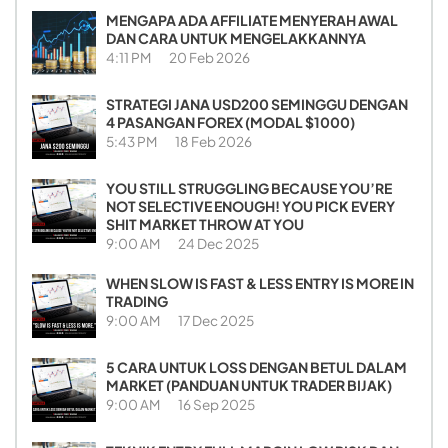
MENGAPA ADA AFFILIATE MENYERAH AWAL
DAN CARA UNTUK MENGELAKKANNYA
4:11 PM
20 Feb 2026
STRATEGI JANA USD200 SEMINGGU DENGAN
4 PASANGAN FOREX (MODAL $1000)
5:43 PM
18 Feb 2026
YOU STILL STRUGGLING BECAUSE YOU’RE
NOT SELECTIVE ENOUGH! YOU PICK EVERY
SHIT MARKET THROW AT YOU
9:00 AM
24 Dec 2025
WHEN SLOW IS FAST & LESS ENTRY IS MORE IN
TRADING
9:00 AM
17 Dec 2025
5 CARA UNTUK LOSS DENGAN BETUL DALAM
MARKET (PANDUAN UNTUK TRADER BIJAK)
9:00 AM
16 Sep 2025