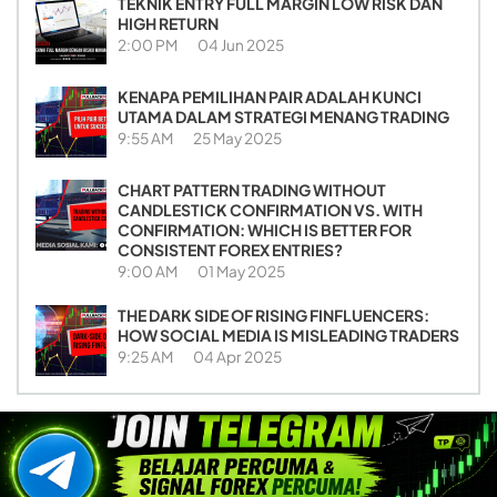
TEKNIK ENTRY FULL MARGIN LOW RISK DAN
HIGH RETURN
2:00 PM
04 Jun 2025
KENAPA PEMILIHAN PAIR ADALAH KUNCI
UTAMA DALAM STRATEGI MENANG TRADING
9:55 AM
25 May 2025
CHART PATTERN TRADING WITHOUT
CANDLESTICK CONFIRMATION VS. WITH
CONFIRMATION: WHICH IS BETTER FOR
CONSISTENT FOREX ENTRIES?
9:00 AM
01 May 2025
THE DARK SIDE OF RISING FINFLUENCERS:
HOW SOCIAL MEDIA IS MISLEADING TRADERS
9:25 AM
04 Apr 2025