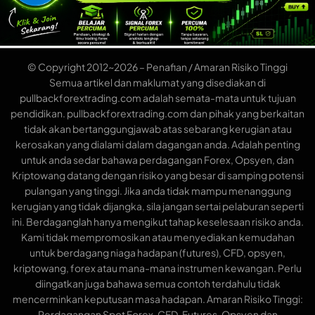
© Copyright 2012~2026 – Penafian / Amaran Risiko Tinggi
Semua artikel dan maklumat yang disediakan di
pullbackforextrading.com adalah semata-mata untuk tujuan
pendidikan. pullbackforextrading.com dan pihak yang berkaitan
tidak akan bertanggungjawab atas sebarang kerugian atau
kerosakan yang dialami dalam dagangan anda. Adalah penting
untuk anda sedar bahawa perdagangan Forex, Opsyen, dan
Kriptowang datang dengan risiko yang besar di samping potensi
pulangan yang tinggi. Jika anda tidak mampu menanggung
kerugian yang tidak dijangka, sila jangan sertai pelaburan seperti
ini. Berdaganglah hanya mengikut tahap keselesaan risiko anda.
Kami tidak mempromosikan atau menyediakan kemudahan
untuk berdagang niaga hadapan (futures), CFD, opsyen,
kriptowang, forex atau mana-mana instrumen kewangan. Perlu
diingatkan juga bahawa semua contoh terdahulu tidak
mencerminkan keputusan masa hadapan. Amaran Risiko Tinggi:
Perdagangan Spot Forex, CFD, Futures, Opsyen dan