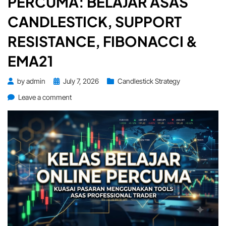
PERCUMA: BELAJAR ASAS
CANDLESTICK, SUPPORT
RESISTANCE, FIBONACCI &
EMA21
Posted
by
admin
July 7, 2026
Candlestick Strategy
on
on
Leave a comment
Kelas
Online
Forex
Percuma:
Belajar
Asas
Candlestick,
Support
Resistance,
Fibonacci
&