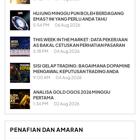
HUJUNG MINGGU PUN BOLEH BERDAGANG
EMAS? INI YANG PERLU ANDA TAHU
5:54 PM
06 Aug 2026
THIS WEEK IN THE MARKET: DATA PEKERJAAN
AS BAKAL CETUSKAN PERHATIAN PASARAN
5:18 PM
04 Aug 2026
SISI GELAP TRADING: BAGAIMANA DOPAMINE
MENGAWAL KEPUTUSAN TRADING ANDA
9:00 AM
04 Aug 2026
ANALISA GOLD OGOS 2026 MINGGU
PERTAMA
1:34 PM
02 Aug 2026
PENAFIAN DAN AMARAN