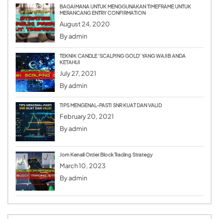
BAGAIMANA UNTUK MENGGUNAKAN TIMEFRAME UNTUK
MERANCANG ENTRY CONFIRMATION
August 24, 2020
By
admin
TEKNIK CANDLE ‘SCALPING GOLD’ YANG WAJIB ANDA
KETAHUI
July 27, 2021
By
admin
TIPS MENGENAL-PASTI SNR KUAT DAN VALID
February 20, 2021
By
admin
Jom Kenali Order Block Trading Strategy
March 10, 2023
By
admin