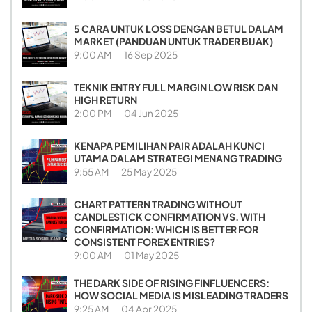
5 CARA UNTUK LOSS DENGAN BETUL DALAM
MARKET (PANDUAN UNTUK TRADER BIJAK)
9:00 AM
16 Sep 2025
TEKNIK ENTRY FULL MARGIN LOW RISK DAN
HIGH RETURN
2:00 PM
04 Jun 2025
KENAPA PEMILIHAN PAIR ADALAH KUNCI
UTAMA DALAM STRATEGI MENANG TRADING
9:55 AM
25 May 2025
CHART PATTERN TRADING WITHOUT
CANDLESTICK CONFIRMATION VS. WITH
CONFIRMATION: WHICH IS BETTER FOR
CONSISTENT FOREX ENTRIES?
9:00 AM
01 May 2025
THE DARK SIDE OF RISING FINFLUENCERS:
HOW SOCIAL MEDIA IS MISLEADING TRADERS
9:25 AM
04 Apr 2025