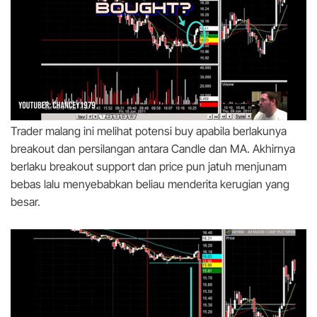
Trader malang ini melihat potensi buy apabila berlakunya
breakout dan persilangan antara Candle dan MA. Akhirnya
berlaku breakout support dan price pun jatuh menjunam
bebas lalu menyebabkan beliau menderita kerugian yang
besar.