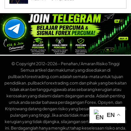
© Copyright 2012~2026 – Penafian / Amaran Risiko Tinggi
Semua artikel dan maklumat yang disediakan di
pullbackforextrading.com adalah semata-mata untuk tujuan
pendidikan. pullbackforextrading.com dan pihak yang berkaitan
tidak akan bertanggungjawab atas sebarang kerugian atau
kerosakan yang dialami dalam dagangan anda. Adalah penting
untuk anda sedar bahawa perdagangan Forex, Opsyen, dan
Kriptowang datang dengan risiko yang besar di samping potensi
EN
pulangan yang tinggi. Jika anda tidak mampu menanggung
kerugian yang tidak dijangka, sila jangan sertai pelaburan seperti
ini. Berdaganglah hanya mengikut tahap keselesaan risiko anda.