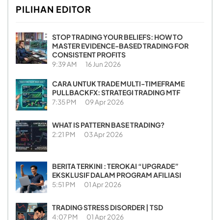
PILIHAN EDITOR
STOP TRADING YOUR BELIEFS: HOW TO
MASTER EVIDENCE-BASED TRADING FOR
CONSISTENT PROFITS
9:39 AM
16 Jun 2026
CARA UNTUK TRADE MULTI-TIMEFRAME
PULLBACKFX: STRATEGI TRADING MTF
7:35 PM
09 Apr 2026
WHAT IS PATTERN BASE TRADING?
2:21 PM
03 Apr 2026
BERITA TERKINI : TEROKAI “UPGRADE”
EKSKLUSIF DALAM PROGRAM AFILIASI
5:51 PM
01 Apr 2026
TRADING STRESS DISORDER | TSD
4:07 PM
01 Apr 2026