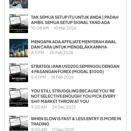
TAK SEMUA SETUP ITU UNTUK ANDA | PADAH
AMBIL SEMUA SETUP SIGNAL YANG ADA
10:08 AM
10 Mar 2026
MENGAPA ADA AFFILIATE MENYERAH AWAL
DAN CARA UNTUK MENGELAKKANNYA
4:11 PM
20 Feb 2026
STRATEGI JANA USD200 SEMINGGU DENGAN
4 PASANGAN FOREX (MODAL $1000)
5:43 PM
18 Feb 2026
YOU STILL STRUGGLING BECAUSE YOU’RE
NOT SELECTIVE ENOUGH! YOU PICK EVERY
SHIT MARKET THROW AT YOU
9:00 AM
24 Dec 2025
WHEN SLOW IS FAST & LESS ENTRY IS MORE IN
TRADING
9:00 AM
17 Dec 2025