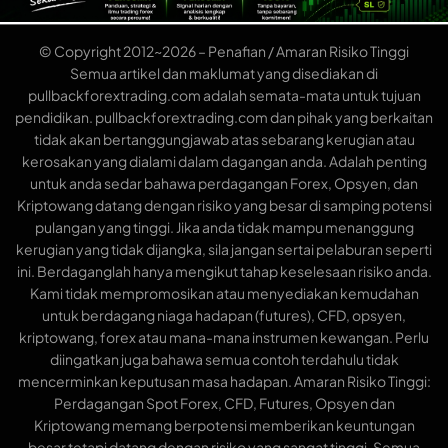
© Copyright 2012~2026 – Penafian / Amaran Risiko Tinggi
Semua artikel dan maklumat yang disediakan di
pullbackforextrading.com adalah semata-mata untuk tujuan
pendidikan. pullbackforextrading.com dan pihak yang berkaitan
tidak akan bertanggungjawab atas sebarang kerugian atau
kerosakan yang dialami dalam dagangan anda. Adalah penting
untuk anda sedar bahawa perdagangan Forex, Opsyen, dan
Kriptowang datang dengan risiko yang besar di samping potensi
pulangan yang tinggi. Jika anda tidak mampu menanggung
kerugian yang tidak dijangka, sila jangan sertai pelaburan seperti
ini. Berdaganglah hanya mengikut tahap keselesaan risiko anda.
Kami tidak mempromosikan atau menyediakan kemudahan
untuk berdagang niaga hadapan (futures), CFD, opsyen,
kriptowang, forex atau mana-mana instrumen kewangan. Perlu
diingatkan juga bahawa semua contoh terdahulu tidak
mencerminkan keputusan masa hadapan. Amaran Risiko Tinggi:
Perdagangan Spot Forex, CFD, Futures, Opsyen dan
Kriptowang memang berpotensi memberikan keuntungan
besar tetapi datang dengan risiko yang sangat tinggi. Semua