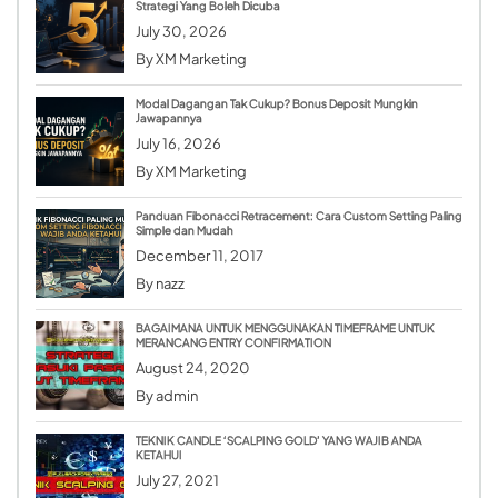
Strategi Yang Boleh Dicuba
July 30, 2026
By
XM Marketing
Modal Dagangan Tak Cukup? Bonus Deposit Mungkin
Jawapannya
July 16, 2026
By
XM Marketing
Panduan Fibonacci Retracement: Cara Custom Setting Paling
Simple dan Mudah
December 11, 2017
By
nazz
BAGAIMANA UNTUK MENGGUNAKAN TIMEFRAME UNTUK
MERANCANG ENTRY CONFIRMATION
August 24, 2020
By
admin
TEKNIK CANDLE ‘SCALPING GOLD’ YANG WAJIB ANDA
KETAHUI
July 27, 2021