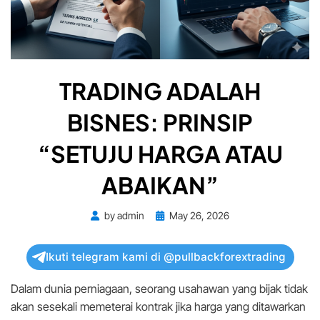
TRADING ADALAH
BISNES: PRINSIP
“SETUJU HARGA ATAU
ABAIKAN”
Posted
by
admin
May 26, 2026
on
Ikuti telegram kami di @pullbackforextrading
Dalam dunia perniagaan, seorang usahawan yang bijak tidak
akan sesekali memeterai kontrak jika harga yang ditawarkan