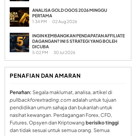
ANALISA GOLD OGOS 2026 MINGGU
PERTAMA
1:34 PM
02 Aug 2026
INGIN KEMBANGKAN PENDAPATAN AFFILIATE
DAGANGAN? INI 5 STRATEGI YANG BOLEH
DICUBA
5:02 PM
30 Jul 2026
PENAFIAN DAN AMARAN
Penafian:
Segala maklumat, analisa, artikel di
pullbackforextrading.com
adalah untuk tujuan
pendidikan umum sahaja dan bukanlah untuk
nasihat kewangan. Perdagangan Forex, CFD,
Futures, Opsyen dan Kriptowang
berisiko tinggi
dan tidak sesuai untuk semua orang. Semua