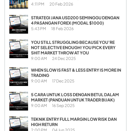
4:11 PM
20 Feb 2026
STRATEGI JANA USD200 SEMINGGU DENGAN
4 PASANGAN FOREX (MODAL $1000)
5:43 PM
18 Feb 2026
YOU STILL STRUGGLING BECAUSE YOU’RE
NOT SELECTIVE ENOUGH! YOU PICK EVERY
SHIT MARKET THROW AT YOU
9:00 AM
24 Dec 2025
WHEN SLOW IS FAST & LESS ENTRY IS MORE IN
TRADING
9:00 AM
17 Dec 2025
5 CARA UNTUK LOSS DENGAN BETUL DALAM
MARKET (PANDUAN UNTUK TRADER BIJAK)
9:00 AM
16 Sep 2025
TEKNIK ENTRY FULL MARGIN LOW RISK DAN
HIGH RETURN
2:00 PM
04 Jun 2025