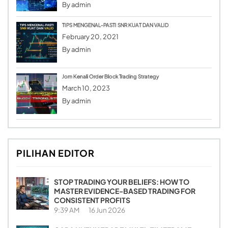
By
admin
TIPS MENGENAL-PASTI SNR KUAT DAN VALID
February 20, 2021
By
admin
Jom Kenali Order Block Trading Strategy
March 10, 2023
By
admin
PILIHAN EDITOR
STOP TRADING YOUR BELIEFS: HOW TO
MASTER EVIDENCE-BASED TRADING FOR
CONSISTENT PROFITS
9:39 AM
16 Jun 2026