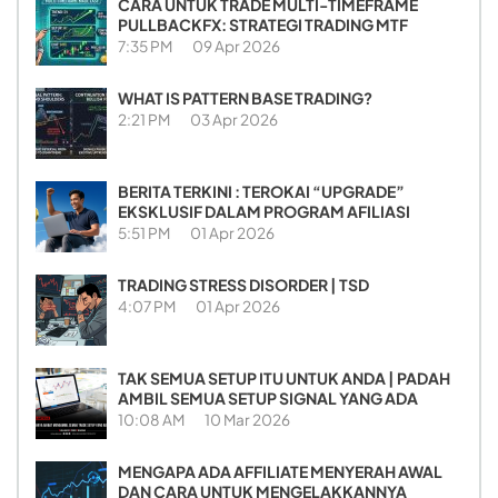
CARA UNTUK TRADE MULTI-TIMEFRAME
PULLBACKFX: STRATEGI TRADING MTF
7:35 PM
09 Apr 2026
WHAT IS PATTERN BASE TRADING?
2:21 PM
03 Apr 2026
BERITA TERKINI : TEROKAI “UPGRADE”
EKSKLUSIF DALAM PROGRAM AFILIASI
5:51 PM
01 Apr 2026
TRADING STRESS DISORDER | TSD
4:07 PM
01 Apr 2026
TAK SEMUA SETUP ITU UNTUK ANDA | PADAH
AMBIL SEMUA SETUP SIGNAL YANG ADA
10:08 AM
10 Mar 2026
MENGAPA ADA AFFILIATE MENYERAH AWAL
DAN CARA UNTUK MENGELAKKANNYA