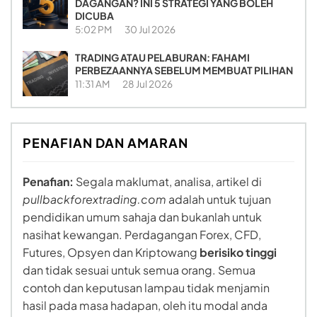
DAGANGAN? INI 5 STRATEGI YANG BOLEH
DICUBA
5:02 PM
30 Jul 2026
TRADING ATAU PELABURAN: FAHAMI
PERBEZAANNYA SEBELUM MEMBUAT PILIHAN
11:31 AM
28 Jul 2026
PENAFIAN DAN AMARAN
Penafian:
Segala maklumat, analisa, artikel di
pullbackforextrading.com
adalah untuk tujuan
pendidikan umum sahaja dan bukanlah untuk
nasihat kewangan. Perdagangan Forex, CFD,
Futures, Opsyen dan Kriptowang
berisiko tinggi
dan tidak sesuai untuk semua orang. Semua
contoh dan keputusan lampau tidak menjamin
hasil pada masa hadapan, oleh itu modal anda