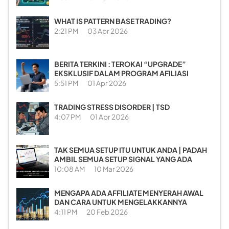
WHAT IS PATTERN BASE TRADING?
2:21 PM
03 Apr 2026
BERITA TERKINI : TEROKAI “UPGRADE”
EKSKLUSIF DALAM PROGRAM AFILIASI
5:51 PM
01 Apr 2026
TRADING STRESS DISORDER | TSD
4:07 PM
01 Apr 2026
TAK SEMUA SETUP ITU UNTUK ANDA | PADAH
AMBIL SEMUA SETUP SIGNAL YANG ADA
10:08 AM
10 Mar 2026
MENGAPA ADA AFFILIATE MENYERAH AWAL
DAN CARA UNTUK MENGELAKKANNYA
4:11 PM
20 Feb 2026