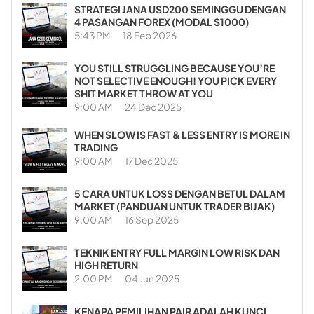
STRATEGI JANA USD200 SEMINGGU DENGAN
4 PASANGAN FOREX (MODAL $1000)
5:43 PM
18 Feb 2026
YOU STILL STRUGGLING BECAUSE YOU’RE
NOT SELECTIVE ENOUGH! YOU PICK EVERY
SHIT MARKET THROW AT YOU
9:00 AM
24 Dec 2025
WHEN SLOW IS FAST & LESS ENTRY IS MORE IN
TRADING
9:00 AM
17 Dec 2025
5 CARA UNTUK LOSS DENGAN BETUL DALAM
MARKET (PANDUAN UNTUK TRADER BIJAK)
9:00 AM
16 Sep 2025
TEKNIK ENTRY FULL MARGIN LOW RISK DAN
HIGH RETURN
2:00 PM
04 Jun 2025
KENAPA PEMILIHAN PAIR ADALAH KUNCI