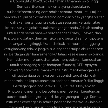
© Copyright 2012~2026 – Penafian / Amaran Risiko Tinggi
Semua artikel dan maklumat yang disediakan di
pullbackforextrading.com adalah semata-mata untuk tujuan
pendidikan. pullbackforextrading.com dan pihak yang berkaitan
tidak akan bertanggungjawab atas sebarang kerugian atau
kerosakan yang dialami dalam dagangan anda. Adalah penting
untuk anda sedar bahawa perdagangan Forex, Opsyen, dan
Kriptowang datang dengan risiko yang besar di samping potensi
pulangan yang tinggi. Jika anda tidak mampu menanggung
kerugian yang tidak dijangka, sila jangan sertai pelaburan seperti
ini. Berdaganglah hanya mengikut tahap keselesaan risiko anda.
Kami tidak mempromosikan atau menyediakan kemudahan
untuk berdagang niaga hadapan (futures), CFD, opsyen,
kriptowang, forex atau mana-mana instrumen kewangan. Perlu
diingatkan juga bahawa semua contoh terdahulu tidak
mencerminkan keputusan masa hadapan. Amaran Risiko Tinggi:
Perdagangan Spot Forex, CFD, Futures, Opsyen dan
Kriptowang memang berpotensi memberikan keuntungan
besar tetapi datang dengan risiko yang sangat tinggi. Semua
instrumen kewangan ini adalah pedang bermata dua – ia boleh
memberikan pulangan tinggi tetapi dengan kos risiko yang