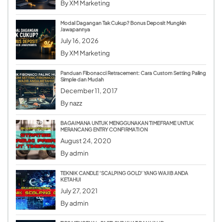
By
XM Marketing
Modal Dagangan Tak Cukup? Bonus Deposit Mungkin
Jawapannya
July 16, 2026
By
XM Marketing
Panduan Fibonacci Retracement: Cara Custom Setting Paling
Simple dan Mudah
December 11, 2017
By
nazz
BAGAIMANA UNTUK MENGGUNAKAN TIMEFRAME UNTUK
MERANCANG ENTRY CONFIRMATION
August 24, 2020
By
admin
TEKNIK CANDLE ‘SCALPING GOLD’ YANG WAJIB ANDA
KETAHUI
July 27, 2021
By
admin