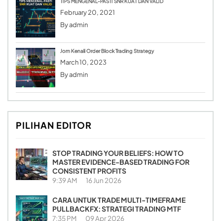
TIPS MENGENAL-PASTI SNR KUAT DAN VALID
February 20, 2021
By
admin
Jom Kenali Order Block Trading Strategy
March 10, 2023
By
admin
PILIHAN EDITOR
STOP TRADING YOUR BELIEFS: HOW TO
MASTER EVIDENCE-BASED TRADING FOR
CONSISTENT PROFITS
9:39 AM
16 Jun 2026
CARA UNTUK TRADE MULTI-TIMEFRAME
PULLBACKFX: STRATEGI TRADING MTF
7:35 PM
09 Apr 2026