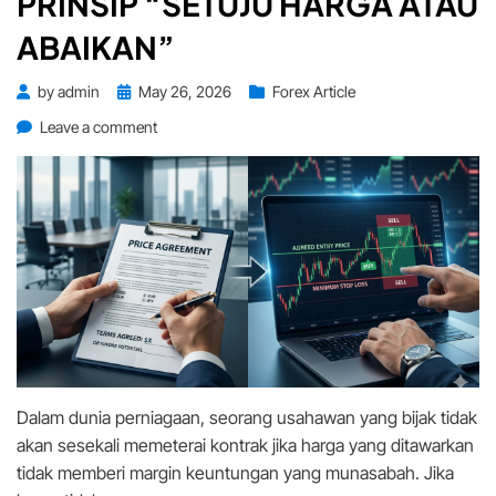
PRINSIP “SETUJU HARGA ATAU
ABAIKAN”
Posted
by
admin
May 26, 2026
Forex Article
on
on
Leave a comment
Trading
Adalah
Bisnes:
Prinsip
“Setuju
Harga
atau
Abaikan”
Dalam dunia perniagaan, seorang usahawan yang bijak tidak
akan sesekali memeterai kontrak jika harga yang ditawarkan
tidak memberi margin keuntungan yang munasabah. Jika