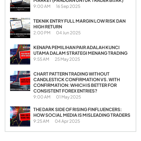
MARKET (PANDUAN UNTUK TRADER BIJAK)
9:00 AM
16 Sep 2025
TEKNIK ENTRY FULL MARGIN LOW RISK DAN
HIGH RETURN
2:00 PM
04 Jun 2025
KENAPA PEMILIHAN PAIR ADALAH KUNCI
UTAMA DALAM STRATEGI MENANG TRADING
9:55 AM
25 May 2025
CHART PATTERN TRADING WITHOUT
CANDLESTICK CONFIRMATION VS. WITH
CONFIRMATION: WHICH IS BETTER FOR
CONSISTENT FOREX ENTRIES?
9:00 AM
01 May 2025
THE DARK SIDE OF RISING FINFLUENCERS:
HOW SOCIAL MEDIA IS MISLEADING TRADERS
9:25 AM
04 Apr 2025