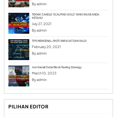
By
admin
TEKNIK CANDLE ‘SCALPING GOLD’ YANG WAJIB ANDA
KETAHUI
July 27, 2021
By
admin
TIPS MENGENAL-PASTI SNR KUAT DAN VALID
February 20, 2021
By
admin
Jom Kenali Order Block Trading Strategy
March 10, 2023
By
admin
PILIHAN EDITOR