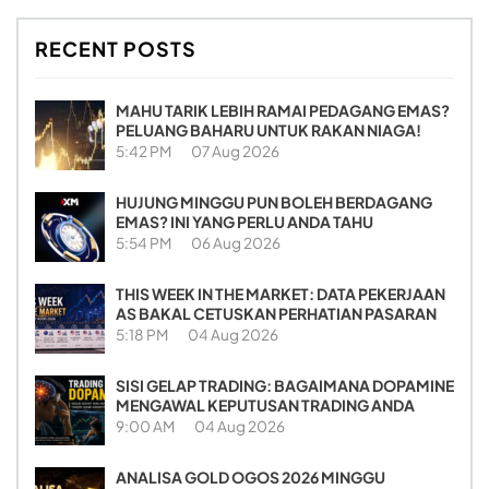
RECENT POSTS
MAHU TARIK LEBIH RAMAI PEDAGANG EMAS?
PELUANG BAHARU UNTUK RAKAN NIAGA!
5:42 PM
07 Aug 2026
HUJUNG MINGGU PUN BOLEH BERDAGANG
EMAS? INI YANG PERLU ANDA TAHU
5:54 PM
06 Aug 2026
THIS WEEK IN THE MARKET: DATA PEKERJAAN
AS BAKAL CETUSKAN PERHATIAN PASARAN
5:18 PM
04 Aug 2026
SISI GELAP TRADING: BAGAIMANA DOPAMINE
MENGAWAL KEPUTUSAN TRADING ANDA
9:00 AM
04 Aug 2026
ANALISA GOLD OGOS 2026 MINGGU