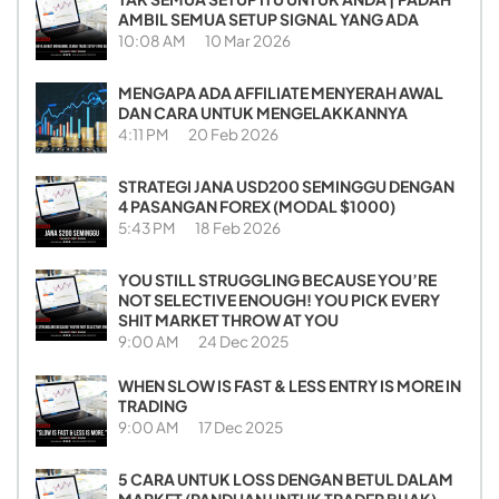
AMBIL SEMUA SETUP SIGNAL YANG ADA
10:08 AM
10 Mar 2026
MENGAPA ADA AFFILIATE MENYERAH AWAL
DAN CARA UNTUK MENGELAKKANNYA
4:11 PM
20 Feb 2026
STRATEGI JANA USD200 SEMINGGU DENGAN
4 PASANGAN FOREX (MODAL $1000)
5:43 PM
18 Feb 2026
YOU STILL STRUGGLING BECAUSE YOU’RE
NOT SELECTIVE ENOUGH! YOU PICK EVERY
SHIT MARKET THROW AT YOU
9:00 AM
24 Dec 2025
WHEN SLOW IS FAST & LESS ENTRY IS MORE IN
TRADING
9:00 AM
17 Dec 2025
5 CARA UNTUK LOSS DENGAN BETUL DALAM