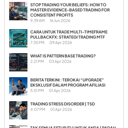
STOP TRADING YOUR BELIEFS: HOW TO
MASTER EVIDENCE-BASED TRADING FOR
CONSISTENT PROFITS
9:39 AM
16 Jun 2026
CARA UNTUK TRADE MULTI-TIMEFRAME
PULLBACKFX: STRATEGI TRADING MTF
7:35 PM
09 Apr 2026
WHAT IS PATTERN BASE TRADING?
2:21 PM
03 Apr 2026
BERITA TERKINI : TEROKAI “UPGRADE”
EKSKLUSIF DALAM PROGRAM AFILIASI
5:51 PM
01 Apr 2026
TRADING STRESS DISORDER | TSD
4:07 PM
01 Apr 2026
TAK SEMUA SETUP ITU UNTUK ANDA | PADAH