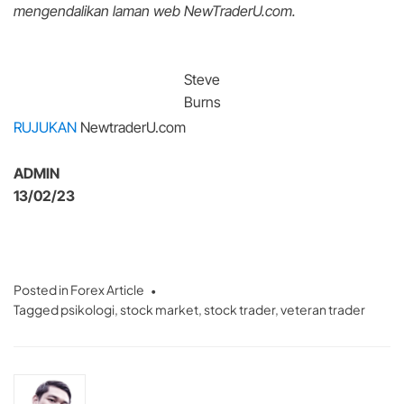
mengendalikan laman web NewTraderU.com.
Steve
Burns
RUJUKAN
NewtraderU.com
ADMIN
13/02/23
Posted in
Forex Article
Tagged
psikologi
,
stock market
,
stock trader
,
veteran trader