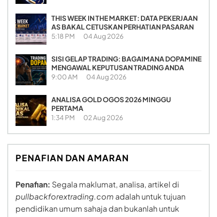
THIS WEEK IN THE MARKET: DATA PEKERJAAN
AS BAKAL CETUSKAN PERHATIAN PASARAN
5:18 PM
04 Aug 2026
SISI GELAP TRADING: BAGAIMANA DOPAMINE
MENGAWAL KEPUTUSAN TRADING ANDA
9:00 AM
04 Aug 2026
ANALISA GOLD OGOS 2026 MINGGU
PERTAMA
1:34 PM
02 Aug 2026
PENAFIAN DAN AMARAN
Penafian:
Segala maklumat, analisa, artikel di
pullbackforextrading.com
adalah untuk tujuan
pendidikan umum sahaja dan bukanlah untuk