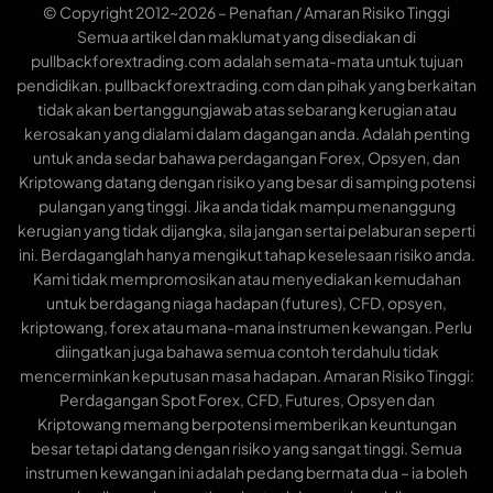
© Copyright 2012~2026 – Penafian / Amaran Risiko Tinggi
Semua artikel dan maklumat yang disediakan di
pullbackforextrading.com adalah semata-mata untuk tujuan
pendidikan. pullbackforextrading.com dan pihak yang berkaitan
tidak akan bertanggungjawab atas sebarang kerugian atau
kerosakan yang dialami dalam dagangan anda. Adalah penting
untuk anda sedar bahawa perdagangan Forex, Opsyen, dan
Kriptowang datang dengan risiko yang besar di samping potensi
pulangan yang tinggi. Jika anda tidak mampu menanggung
kerugian yang tidak dijangka, sila jangan sertai pelaburan seperti
ini. Berdaganglah hanya mengikut tahap keselesaan risiko anda.
Kami tidak mempromosikan atau menyediakan kemudahan
untuk berdagang niaga hadapan (futures), CFD, opsyen,
kriptowang, forex atau mana-mana instrumen kewangan. Perlu
diingatkan juga bahawa semua contoh terdahulu tidak
mencerminkan keputusan masa hadapan. Amaran Risiko Tinggi:
Perdagangan Spot Forex, CFD, Futures, Opsyen dan
Kriptowang memang berpotensi memberikan keuntungan
besar tetapi datang dengan risiko yang sangat tinggi. Semua
instrumen kewangan ini adalah pedang bermata dua – ia boleh