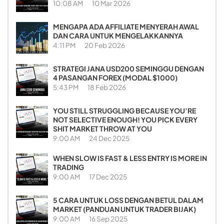
10:08 AM
10 Mar 2026
MENGAPA ADA AFFILIATE MENYERAH AWAL
DAN CARA UNTUK MENGELAKKANNYA
4:11 PM
20 Feb 2026
STRATEGI JANA USD200 SEMINGGU DENGAN
4 PASANGAN FOREX (MODAL $1000)
5:43 PM
18 Feb 2026
YOU STILL STRUGGLING BECAUSE YOU’RE
NOT SELECTIVE ENOUGH! YOU PICK EVERY
SHIT MARKET THROW AT YOU
9:00 AM
24 Dec 2025
WHEN SLOW IS FAST & LESS ENTRY IS MORE IN
TRADING
9:00 AM
17 Dec 2025
5 CARA UNTUK LOSS DENGAN BETUL DALAM
MARKET (PANDUAN UNTUK TRADER BIJAK)
9:00 AM
16 Sep 2025