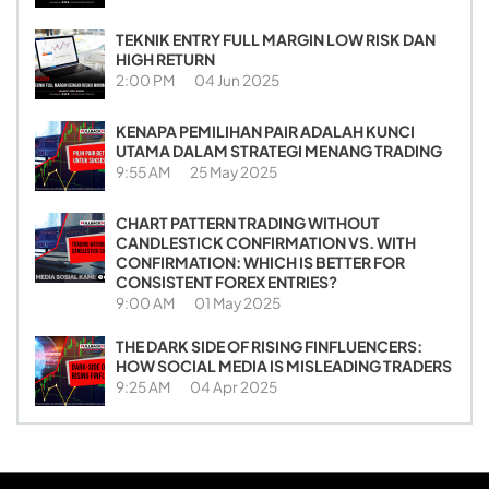
TEKNIK ENTRY FULL MARGIN LOW RISK DAN
HIGH RETURN
2:00 PM
04 Jun 2025
KENAPA PEMILIHAN PAIR ADALAH KUNCI
UTAMA DALAM STRATEGI MENANG TRADING
9:55 AM
25 May 2025
CHART PATTERN TRADING WITHOUT
CANDLESTICK CONFIRMATION VS. WITH
CONFIRMATION: WHICH IS BETTER FOR
CONSISTENT FOREX ENTRIES?
9:00 AM
01 May 2025
THE DARK SIDE OF RISING FINFLUENCERS:
HOW SOCIAL MEDIA IS MISLEADING TRADERS
9:25 AM
04 Apr 2025