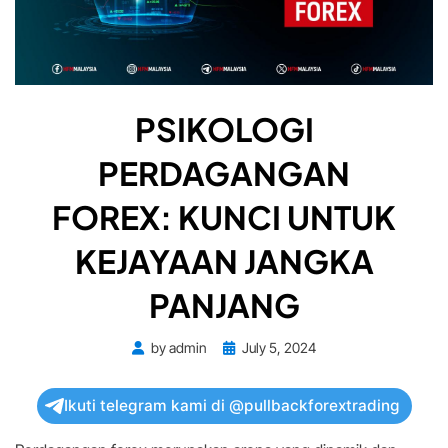
PSIKOLOGI
PERDAGANGAN
FOREX: KUNCI UNTUK
KEJAYAAN JANGKA
PANJANG
Posted
by
admin
July 5, 2024
on
Ikuti telegram kami di @pullbackforextrading