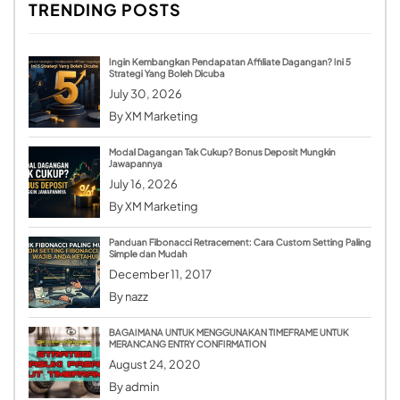
TRENDING POSTS
Ingin Kembangkan Pendapatan Affiliate Dagangan? Ini 5
Strategi Yang Boleh Dicuba
July 30, 2026
By
XM Marketing
Modal Dagangan Tak Cukup? Bonus Deposit Mungkin
Jawapannya
July 16, 2026
By
XM Marketing
Panduan Fibonacci Retracement: Cara Custom Setting Paling
Simple dan Mudah
December 11, 2017
By
nazz
BAGAIMANA UNTUK MENGGUNAKAN TIMEFRAME UNTUK
MERANCANG ENTRY CONFIRMATION
August 24, 2020
By
admin