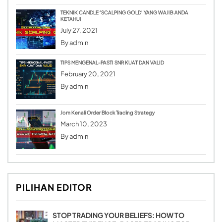
TEKNIK CANDLE ‘SCALPING GOLD’ YANG WAJIB ANDA
KETAHUI
July 27, 2021
By
admin
TIPS MENGENAL-PASTI SNR KUAT DAN VALID
February 20, 2021
By
admin
Jom Kenali Order Block Trading Strategy
March 10, 2023
By
admin
PILIHAN EDITOR
STOP TRADING YOUR BELIEFS: HOW TO