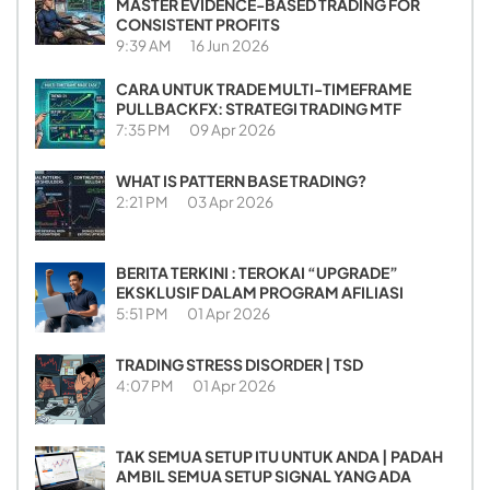
MASTER EVIDENCE-BASED TRADING FOR
CONSISTENT PROFITS
9:39 AM
16 Jun 2026
CARA UNTUK TRADE MULTI-TIMEFRAME
PULLBACKFX: STRATEGI TRADING MTF
7:35 PM
09 Apr 2026
WHAT IS PATTERN BASE TRADING?
2:21 PM
03 Apr 2026
BERITA TERKINI : TEROKAI “UPGRADE”
EKSKLUSIF DALAM PROGRAM AFILIASI
5:51 PM
01 Apr 2026
TRADING STRESS DISORDER | TSD
4:07 PM
01 Apr 2026
TAK SEMUA SETUP ITU UNTUK ANDA | PADAH
AMBIL SEMUA SETUP SIGNAL YANG ADA