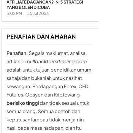
AFFILIATE DAGANGAN? INI 5 STRATEGI
YANG BOLEH DICUBA
5:02 PM
30 Jul 2026
PENAFIAN DAN AMARAN
Penafian:
Segala maklumat, analisa,
artikel di
pullbackforextrading.com
adalah untuk tujuan pendidikan umum
sahaja dan bukanlah untuk nasihat
kewangan. Perdagangan Forex, CFD,
Futures, Opsyen dan Kriptowang
berisiko tinggi
dan tidak sesuai untuk
semua orang. Semua contoh dan
keputusan lampau tidak menjamin
hasil pada masa hadapan, oleh itu