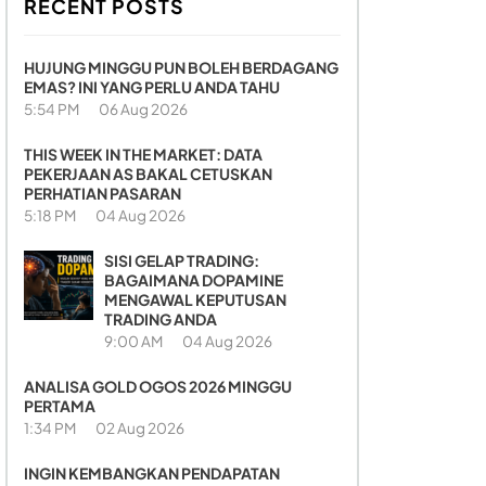
RECENT POSTS
HUJUNG MINGGU PUN BOLEH BERDAGANG
EMAS? INI YANG PERLU ANDA TAHU
5:54 PM
06 Aug 2026
THIS WEEK IN THE MARKET: DATA
PEKERJAAN AS BAKAL CETUSKAN
PERHATIAN PASARAN
5:18 PM
04 Aug 2026
SISI GELAP TRADING:
BAGAIMANA DOPAMINE
MENGAWAL KEPUTUSAN
TRADING ANDA
9:00 AM
04 Aug 2026
ANALISA GOLD OGOS 2026 MINGGU
PERTAMA
1:34 PM
02 Aug 2026
INGIN KEMBANGKAN PENDAPATAN