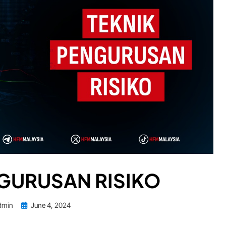
NGURUSAN RISIKO
Posted
dmin
June 4, 2024
on