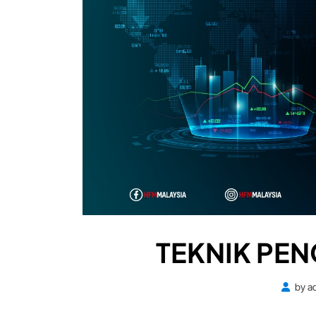
TEKNIK PE
by
a