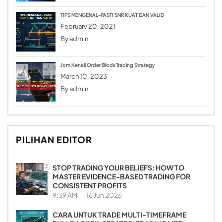
TIPS MENGENAL-PASTI SNR KUAT DAN VALID
February 20, 2021
By
admin
Jom Kenali Order Block Trading Strategy
March 10, 2023
By
admin
PILIHAN EDITOR
STOP TRADING YOUR BELIEFS: HOW TO
MASTER EVIDENCE-BASED TRADING FOR
CONSISTENT PROFITS
9:39 AM
16 Jun 2026
CARA UNTUK TRADE MULTI-TIMEFRAME