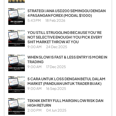
STRATEGI JANA USD200 SEMINGGU DENGAN
4 PASANGAN FOREX (MODAL $1000)
5:43 PM
18 Feb 2026
YOU STILL STRUGGLING BECAUSE YOU’RE
NOT SELECTIVE ENOUGH! YOU PICK EVERY
SHIT MARKET THROW AT YOU
9:00 AM
24 Dec 2025
WHEN SLOW IS FAST & LESS ENTRY IS MORE IN
TRADING
9:00 AM
17 Dec 2025
5 CARA UNTUK LOSS DENGAN BETUL DALAM
MARKET (PANDUAN UNTUK TRADER BIJAK)
9:00 AM
16 Sep 2025
TEKNIK ENTRY FULL MARGIN LOW RISK DAN
HIGH RETURN
2:00 PM
04 Jun 2025