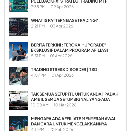
PULLBACKFX: STRATEGI TRADING MTF
7:35 PM
09 Apr 2026
WHAT IS PATTERN BASE TRADING?
2:21 PM
03 Apr 2026
BERITA TERKINI : TEROKAI “UPGRADE”
EKSKLUSIF DALAM PROGRAM AFILIASI
5:51 PM
01 Apr 2026
TRADING STRESS DISORDER | TSD
4:07 PM
01 Apr 2026
TAK SEMUA SETUP ITU UNTUK ANDA | PADAH
AMBIL SEMUA SETUP SIGNAL YANG ADA
10:08 AM
10 Mar 2026
MENGAPA ADA AFFILIATE MENYERAH AWAL
DAN CARA UNTUK MENGELAKKANNYA
4:11 PM
20 Feb 2026