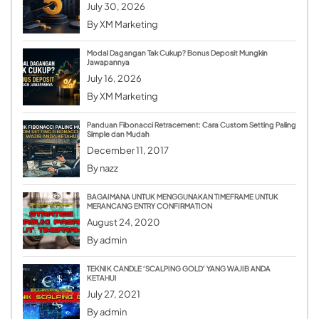
July 30, 2026
By
XM Marketing
Modal Dagangan Tak Cukup? Bonus Deposit Mungkin
Jawapannya
July 16, 2026
By
XM Marketing
Panduan Fibonacci Retracement: Cara Custom Setting Paling
Simple dan Mudah
December 11, 2017
By
nazz
BAGAIMANA UNTUK MENGGUNAKAN TIMEFRAME UNTUK
MERANCANG ENTRY CONFIRMATION
August 24, 2020
By
admin
TEKNIK CANDLE ‘SCALPING GOLD’ YANG WAJIB ANDA
KETAHUI
July 27, 2021
By
admin