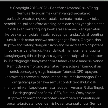
© Copyright 2012~2026 – Penafian / Amaran Risiko Tinggi
Semua artikel dan maklumat yang disediakan di
pullbackforextrading.com adalah semata-mata untuk tujuan
pendidikan. pullbackforextrading.com dan pihak yang berkaitan
tidak akan bertanggungjawab atas sebarang kerugian atau
kerosakan yang dialami dalam dagangan anda. Adalah penting
untuk anda sedar bahawa perdagangan Forex, Opsyen, dan
Kriptowang datang dengan risiko yang besar di samping potensi
pulangan yang tinggi. Jika anda tidak mampu menanggung
kerugian yang tidak dijangka, sila jangan sertai pelaburan seperti
ini. Berdaganglah hanya mengikut tahap keselesaan risiko anda.
Kami tidak mempromosikan atau menyediakan kemudahan
untuk berdagang niaga hadapan (futures), CFD, opsyen,
kriptowang, forex atau mana-mana instrumen kewangan. Perlu
diingatkan juga bahawa semua contoh terdahulu tidak
mencerminkan keputusan masa hadapan. Amaran Risiko Tinggi:
Perdagangan Spot Forex, CFD, Futures, Opsyen dan
Kriptowang memang berpotensi memberikan keuntungan
besar tetapi datang dengan risiko yang sangat tinggi. Semua