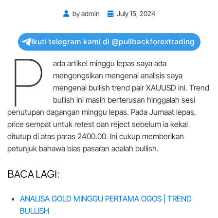
Posted
by
admin
July 15, 2024
on
Ikuti telegram kami di @pullbackforextrading
P
ada artikel minggu lepas saya ada
mengongsikan mengenai analisis saya
mengenai bullish trend pair XAUUSD ini. Trend
bullish ini masih berterusan hinggalah sesi
penutupan dagangan minggu lepas. Pada Jumaat lepas,
price sempat untuk retest dan reject sebelum ia kekal
ditutup di atas paras 2400.00. Ini cukup memberikan
petunjuk bahawa bias pasaran adalah bullish.
BACA LAGI:
ANALISA GOLD MINGGU PERTAMA OGOS | TREND
BULLISH