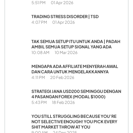
5:51 PM
01 Apr 2026
TRADING STRESS DISORDER | TSD
4:07 PM
01 Apr 2026
TAK SEMUA SETUP ITU UNTUK ANDA | PADAH
AMBIL SEMUA SETUP SIGNAL YANG ADA
10:08 AM
10 Mar 2026
MENGAPA ADA AFFILIATE MENYERAH AWAL
DAN CARA UNTUK MENGELAKKANNYA
4:11 PM
20 Feb 2026
STRATEGI JANA USD200 SEMINGGU DENGAN
4 PASANGAN FOREX (MODAL $1000)
5:43 PM
18 Feb 2026
YOU STILL STRUGGLING BECAUSE YOU’RE
NOT SELECTIVE ENOUGH! YOU PICK EVERY
SHIT MARKET THROW AT YOU
9:00 AM
24 Dec 2025