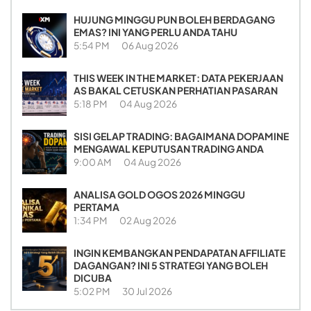
HUJUNG MINGGU PUN BOLEH BERDAGANG
EMAS? INI YANG PERLU ANDA TAHU
5:54 PM
06 Aug 2026
THIS WEEK IN THE MARKET: DATA PEKERJAAN
AS BAKAL CETUSKAN PERHATIAN PASARAN
5:18 PM
04 Aug 2026
SISI GELAP TRADING: BAGAIMANA DOPAMINE
MENGAWAL KEPUTUSAN TRADING ANDA
9:00 AM
04 Aug 2026
ANALISA GOLD OGOS 2026 MINGGU
PERTAMA
1:34 PM
02 Aug 2026
INGIN KEMBANGKAN PENDAPATAN AFFILIATE
DAGANGAN? INI 5 STRATEGI YANG BOLEH
DICUBA
5:02 PM
30 Jul 2026