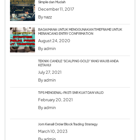
Simple dan Mudah
December 11, 2017
By
nazz
BAGAIMANA UNTUK MENGGUNAKAN TIMEFRAME UNTUK
MERANCANG ENTRY CONFIRMATION
August 24, 2020
By
admin
TEKNIK CANDLE ‘SCALPING GOLD’ YANG WAJIB ANDA
KETAHUI
July 27, 2021
By
admin
TIPS MENGENAL-PASTI SNR KUAT DAN VALID
February 20, 2021
By
admin
Jom Kenali Order Block Trading Strategy
March 10, 2023
By
admin