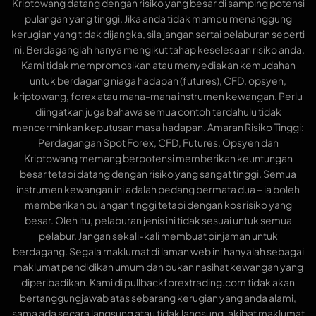
Kriptowang datang dengan risiko yang besar di samping potensi
pulangan yang tinggi. Jika anda tidak mampu menanggung
kerugian yang tidak dijangka, sila jangan sertai pelaburan seperti
ini. Berdaganglah hanya mengikut tahap keselesaan risiko anda.
Kami tidak mempromosikan atau menyediakan kemudahan
untuk berdagang niaga hadapan (futures), CFD, opsyen,
kriptowang, forex atau mana-mana instrumen kewangan. Perlu
diingatkan juga bahawa semua contoh terdahulu tidak
mencerminkan keputusan masa hadapan. Amaran Risiko Tinggi:
Perdagangan Spot Forex, CFD, Futures, Opsyen dan
Kriptowang memang berpotensi memberikan keuntungan
besar tetapi datang dengan risiko yang sangat tinggi. Semua
instrumen kewangan ini adalah pedang bermata dua – ia boleh
memberikan pulangan tinggi tetapi dengan kos risiko yang
besar. Oleh itu, pelaburan jenis ini tidak sesuai untuk semua
pelabur. Jangan sekali-kali membuat pinjaman untuk
berdagang. Segala maklumat di laman web ini hanyalah sebagai
maklumat pendidikan umum dan bukan nasihat kewangan yang
diperibadikan. Kami di pullbackforextrading.com tidak akan
bertanggungjawab atas sebarang kerugian yang anda alami,
sama ada secara langsung atau tidak langsung, akibat maklumat