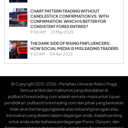
CHART PATTERN TRADING WITHOUT
CANDLESTICK CONFIRMATION VS. WITH
CONFIRMATION: WHICH IS BETTER FOR
CONSISTENT FOREX ENTRIES?
9:00 AM
01 May 2025
THE DARK SIDE OF RISING FINFLUENCERS:
HOW SOCIAL MEDIA IS MISLEADING TRADERS
9:25 AM
04 Apr 2025
© Copyright 2012~2026 – Penafian / Amaran Risiko Tinggi
Semua artikel dan maklumat yang disediakan di
pullbackforextrading.com adalah semata-mata untuk tujuan
pendidikan. pullbackforextrading.com dan pihak yang berkaitan
tidak akan bertanggungjawab atas sebarang kerugian atau
kerosakan yang dialami dalam dagangan anda. Adalah penting
untuk anda sedar bahawa perdagangan Forex, Opsyen, dan
Kriptowang datang dengan risiko yang besar di samping potensi