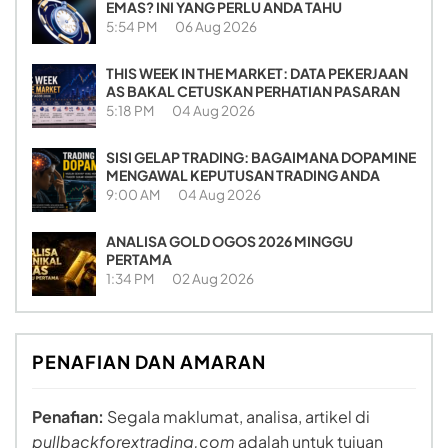
EMAS? INI YANG PERLU ANDA TAHU
5:54 PM
06 Aug 2026
THIS WEEK IN THE MARKET: DATA PEKERJAAN
AS BAKAL CETUSKAN PERHATIAN PASARAN
5:18 PM
04 Aug 2026
SISI GELAP TRADING: BAGAIMANA DOPAMINE
MENGAWAL KEPUTUSAN TRADING ANDA
9:00 AM
04 Aug 2026
ANALISA GOLD OGOS 2026 MINGGU
PERTAMA
1:34 PM
02 Aug 2026
PENAFIAN DAN AMARAN
Penafian:
Segala maklumat, analisa, artikel di
pullbackforextrading.com
adalah untuk tujuan