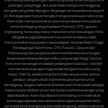
pulangan yang tinggi. Jika anda tidak mampu menanggung
kerugian yang tidak dijangka, sila jangan sertai pelaburan seperti
ini. Berdaganglah hanya mengikut tahap keselesaan risiko anda.
Kami tidak mempromosikan atau menyediakan kemudahan
untuk berdagang niaga hadapan (futures), CFD, opsyen,
kriptowang, forex atau mana-mana instrumen kewangan. Perlu
diingatkan juga bahawa semua contoh terdahulu tidak
mencerminkan keputusan masa hadapan. Amaran Risiko Tinggi:
Perdagangan Spot Forex, CFD, Futures, Opsyen dan
Kriptowang memang berpotensi memberikan keuntungan
besar tetapi datang dengan risiko yang sangat tinggi. Semua
instrumen kewangan ini adalah pedang bermata dua – ia boleh
memberikan pulangan tinggi tetapi dengan kos risiko yang
besar. Oleh itu, pelaburan jenis ini tidak sesuai untuk semua
pelabur. Jangan sekali-kali membuat pinjaman untuk
berdagang. Segala maklumat di laman web ini hanyalah sebagai
maklumat pendidikan umum dan bukan nasihat kewangan yang
diperibadikan. Kami di pullbackforextrading.com tidak akan
bertanggungjawab atas sebarang kerugian yang anda alami,
sama ada secara langsung atau tidak langsung, akibat maklumat