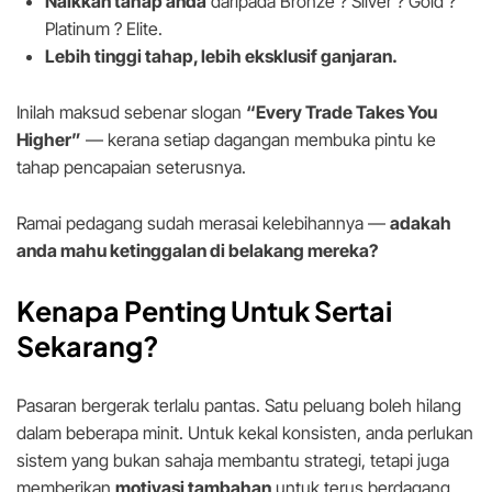
Naikkan tahap anda
daripada Bronze ? Silver ? Gold ?
Platinum ? Elite.
Lebih tinggi tahap, lebih eksklusif ganjaran.
Inilah maksud sebenar slogan
“Every Trade Takes You
Higher”
— kerana setiap dagangan membuka pintu ke
tahap pencapaian seterusnya.
Ramai pedagang sudah merasai kelebihannya —
adakah
anda mahu ketinggalan di belakang mereka?
Kenapa Penting Untuk Sertai
Sekarang?
Pasaran bergerak terlalu pantas. Satu peluang boleh hilang
dalam beberapa minit. Untuk kekal konsisten, anda perlukan
sistem yang bukan sahaja membantu strategi, tetapi juga
memberikan
motivasi tambahan
untuk terus berdagang.