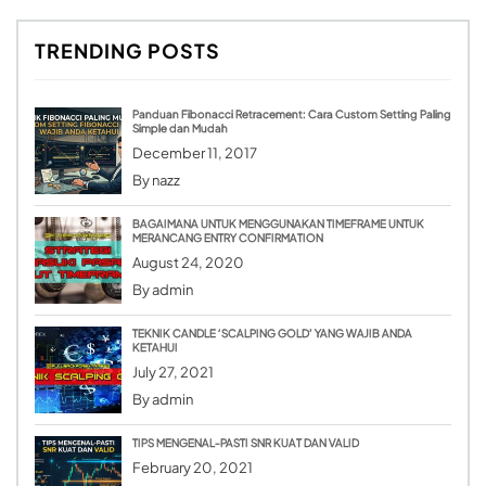
TRENDING POSTS
Panduan Fibonacci Retracement: Cara Custom Setting Paling
Simple dan Mudah
December 11, 2017
By
nazz
BAGAIMANA UNTUK MENGGUNAKAN TIMEFRAME UNTUK
MERANCANG ENTRY CONFIRMATION
August 24, 2020
By
admin
TEKNIK CANDLE ‘SCALPING GOLD’ YANG WAJIB ANDA
KETAHUI
July 27, 2021
By
admin
TIPS MENGENAL-PASTI SNR KUAT DAN VALID
February 20, 2021