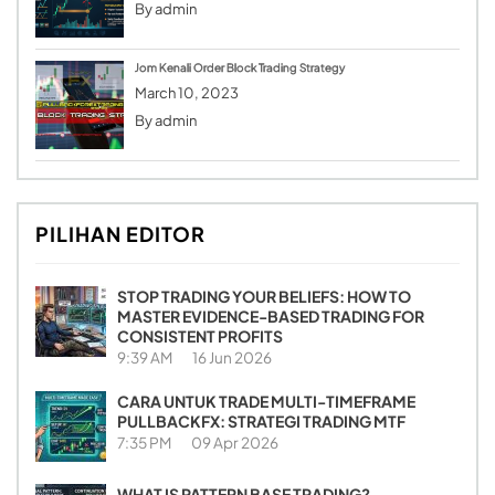
By
admin
Jom Kenali Order Block Trading Strategy
March 10, 2023
By
admin
PILIHAN EDITOR
STOP TRADING YOUR BELIEFS: HOW TO
MASTER EVIDENCE-BASED TRADING FOR
CONSISTENT PROFITS
9:39 AM
16 Jun 2026
CARA UNTUK TRADE MULTI-TIMEFRAME
PULLBACKFX: STRATEGI TRADING MTF
7:35 PM
09 Apr 2026
WHAT IS PATTERN BASE TRADING?