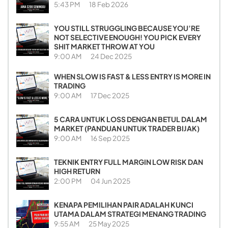
5:43 PM
18 Feb 2026
YOU STILL STRUGGLING BECAUSE YOU’RE
NOT SELECTIVE ENOUGH! YOU PICK EVERY
SHIT MARKET THROW AT YOU
9:00 AM
24 Dec 2025
WHEN SLOW IS FAST & LESS ENTRY IS MORE IN
TRADING
9:00 AM
17 Dec 2025
5 CARA UNTUK LOSS DENGAN BETUL DALAM
MARKET (PANDUAN UNTUK TRADER BIJAK)
9:00 AM
16 Sep 2025
TEKNIK ENTRY FULL MARGIN LOW RISK DAN
HIGH RETURN
2:00 PM
04 Jun 2025
KENAPA PEMILIHAN PAIR ADALAH KUNCI
UTAMA DALAM STRATEGI MENANG TRADING
9:55 AM
25 May 2025