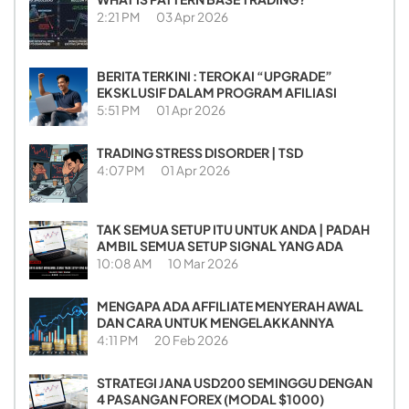
2:21 PM
03 Apr 2026
BERITA TERKINI : TEROKAI “UPGRADE”
EKSKLUSIF DALAM PROGRAM AFILIASI
5:51 PM
01 Apr 2026
TRADING STRESS DISORDER | TSD
4:07 PM
01 Apr 2026
TAK SEMUA SETUP ITU UNTUK ANDA | PADAH
AMBIL SEMUA SETUP SIGNAL YANG ADA
10:08 AM
10 Mar 2026
MENGAPA ADA AFFILIATE MENYERAH AWAL
DAN CARA UNTUK MENGELAKKANNYA
4:11 PM
20 Feb 2026
STRATEGI JANA USD200 SEMINGGU DENGAN
4 PASANGAN FOREX (MODAL $1000)