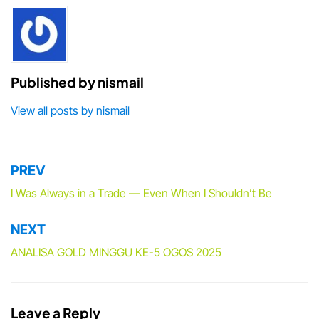
Published by
nismail
View all posts by nismail
PREV
Post
navigation
I Was Always in a Trade — Even When I Shouldn’t Be
NEXT
ANALISA GOLD MINGGU KE-5 OGOS 2025
Leave a Reply