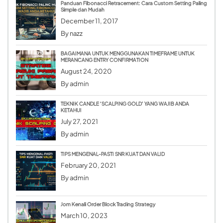
Panduan Fibonacci Retracement: Cara Custom Setting Paling
Simple dan Mudah
December 11, 2017
By
nazz
BAGAIMANA UNTUK MENGGUNAKAN TIMEFRAME UNTUK
MERANCANG ENTRY CONFIRMATION
August 24, 2020
By
admin
TEKNIK CANDLE ‘SCALPING GOLD’ YANG WAJIB ANDA
KETAHUI
July 27, 2021
By
admin
TIPS MENGENAL-PASTI SNR KUAT DAN VALID
February 20, 2021
By
admin
Jom Kenali Order Block Trading Strategy
March 10, 2023