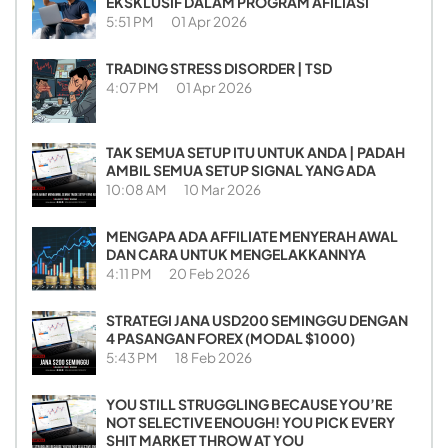
EKSKLUSIF DALAM PROGRAM AFILIASI
5:51 PM
01 Apr 2026
TRADING STRESS DISORDER | TSD
4:07 PM
01 Apr 2026
TAK SEMUA SETUP ITU UNTUK ANDA | PADAH
AMBIL SEMUA SETUP SIGNAL YANG ADA
10:08 AM
10 Mar 2026
MENGAPA ADA AFFILIATE MENYERAH AWAL
DAN CARA UNTUK MENGELAKKANNYA
4:11 PM
20 Feb 2026
STRATEGI JANA USD200 SEMINGGU DENGAN
4 PASANGAN FOREX (MODAL $1000)
5:43 PM
18 Feb 2026
YOU STILL STRUGGLING BECAUSE YOU’RE
NOT SELECTIVE ENOUGH! YOU PICK EVERY
SHIT MARKET THROW AT YOU