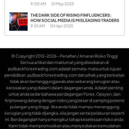
9:00 AM
01 May 2025
THE DARK SIDE OF RISING FINFLUENCERS:
HOW SOCIAL MEDIA IS MISLEADING TRADERS
9:25 AM
04 Apr 2025
© Copyright 2012~2026 – Penafian / Amaran Risiko Tinggi
Semua artikel dan maklumat yang disediakan di
pullbackforextrading.com adalah semata-mata untuk tujuan
pendidikan. pullbackforextrading.com dan pihak yang berkaitan
tidak akan bertanggungjawab atas sebarang kerugian atau
kerosakan yang dialami dalam dagangan anda. Adalah penting
untuk anda sedar bahawa perdagangan Forex, Opsyen, dan
Kriptowang datang dengan risiko yang besar di samping potensi
pulangan yang tinggi. Jika anda tidak mampu menanggung
kerugian yang tidak dijangka, sila jangan sertai pelaburan seperti
ini. Berdaganglah hanya mengikut tahap keselesaan risiko anda.
Kami tidak mempromosikan atau menyediakan kemudahan