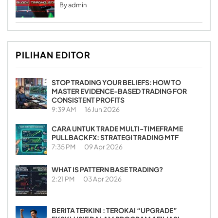
By
admin
PILIHAN EDITOR
STOP TRADING YOUR BELIEFS: HOW TO
MASTER EVIDENCE-BASED TRADING FOR
CONSISTENT PROFITS
9:39 AM
16 Jun 2026
CARA UNTUK TRADE MULTI-TIMEFRAME
PULLBACKFX: STRATEGI TRADING MTF
7:35 PM
09 Apr 2026
WHAT IS PATTERN BASE TRADING?
2:21 PM
03 Apr 2026
BERITA TERKINI : TEROKAI “UPGRADE”