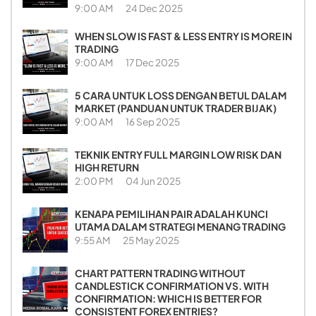
9:00 AM
24 Dec 2025
WHEN SLOW IS FAST & LESS ENTRY IS MORE IN
TRADING
9:00 AM
17 Dec 2025
5 CARA UNTUK LOSS DENGAN BETUL DALAM
MARKET (PANDUAN UNTUK TRADER BIJAK)
9:00 AM
16 Sep 2025
TEKNIK ENTRY FULL MARGIN LOW RISK DAN
HIGH RETURN
2:00 PM
04 Jun 2025
KENAPA PEMILIHAN PAIR ADALAH KUNCI
UTAMA DALAM STRATEGI MENANG TRADING
9:55 AM
25 May 2025
CHART PATTERN TRADING WITHOUT
CANDLESTICK CONFIRMATION VS. WITH
CONFIRMATION: WHICH IS BETTER FOR
CONSISTENT FOREX ENTRIES?