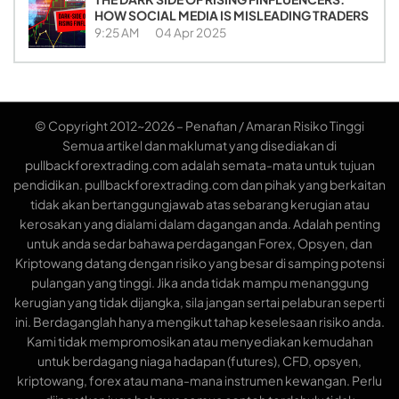
HOW SOCIAL MEDIA IS MISLEADING TRADERS
9:25 AM
04 Apr 2025
© Copyright 2012~2026 – Penafian / Amaran Risiko Tinggi
Semua artikel dan maklumat yang disediakan di
pullbackforextrading.com adalah semata-mata untuk tujuan
pendidikan. pullbackforextrading.com dan pihak yang berkaitan
tidak akan bertanggungjawab atas sebarang kerugian atau
kerosakan yang dialami dalam dagangan anda. Adalah penting
untuk anda sedar bahawa perdagangan Forex, Opsyen, dan
Kriptowang datang dengan risiko yang besar di samping potensi
pulangan yang tinggi. Jika anda tidak mampu menanggung
kerugian yang tidak dijangka, sila jangan sertai pelaburan seperti
ini. Berdaganglah hanya mengikut tahap keselesaan risiko anda.
Kami tidak mempromosikan atau menyediakan kemudahan
untuk berdagang niaga hadapan (futures), CFD, opsyen,
kriptowang, forex atau mana-mana instrumen kewangan. Perlu