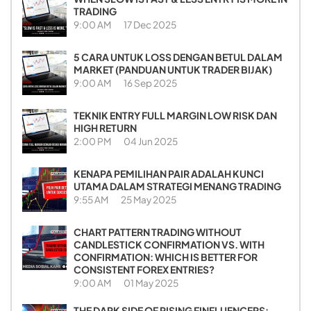
TRADING
9:00 AM
17 Dec 2025
5 CARA UNTUK LOSS DENGAN BETUL DALAM
MARKET (PANDUAN UNTUK TRADER BIJAK)
9:00 AM
16 Sep 2025
TEKNIK ENTRY FULL MARGIN LOW RISK DAN
HIGH RETURN
2:00 PM
04 Jun 2025
KENAPA PEMILIHAN PAIR ADALAH KUNCI
UTAMA DALAM STRATEGI MENANG TRADING
9:55 AM
25 May 2025
CHART PATTERN TRADING WITHOUT
CANDLESTICK CONFIRMATION VS. WITH
CONFIRMATION: WHICH IS BETTER FOR
CONSISTENT FOREX ENTRIES?
9:00 AM
01 May 2025
THE DARK SIDE OF RISING FINFLUENCERS: