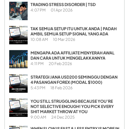
TRADING STRESS DISORDER | TSD
4:07 PM
01 Apr 2026
TAK SEMUA SETUP ITU UNTUK ANDA | PADAH
AMBIL SEMUA SETUP SIGNAL YANG ADA
10:08 AM
10 Mar 2026
MENGAPA ADA AFFILIATE MENYERAH AWAL
DAN CARA UNTUK MENGELAKKANNYA
4:11 PM
20 Feb 2026
STRATEGI JANA USD200 SEMINGGU DENGAN
4 PASANGAN FOREX (MODAL $1000)
5:43 PM
18 Feb 2026
YOU STILL STRUGGLING BECAUSE YOU’RE
NOT SELECTIVE ENOUGH! YOU PICK EVERY
SHIT MARKET THROW AT YOU
9:00 AM
24 Dec 2025
WHEN SLOW IS FAST & LESS ENTRY IS MORE IN