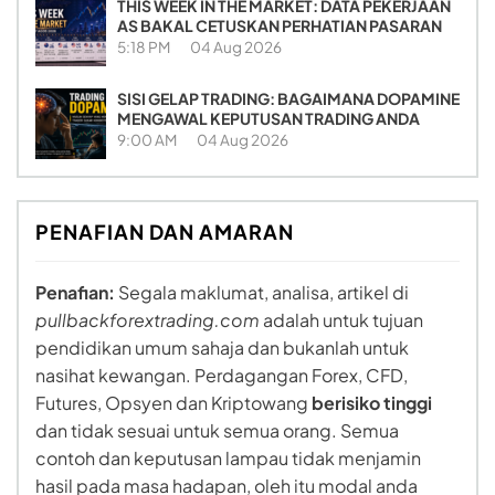
THIS WEEK IN THE MARKET: DATA PEKERJAAN
AS BAKAL CETUSKAN PERHATIAN PASARAN
5:18 PM
04 Aug 2026
SISI GELAP TRADING: BAGAIMANA DOPAMINE
MENGAWAL KEPUTUSAN TRADING ANDA
9:00 AM
04 Aug 2026
PENAFIAN DAN AMARAN
Penafian:
Segala maklumat, analisa, artikel di
pullbackforextrading.com
adalah untuk tujuan
pendidikan umum sahaja dan bukanlah untuk
nasihat kewangan. Perdagangan Forex, CFD,
Futures, Opsyen dan Kriptowang
berisiko tinggi
dan tidak sesuai untuk semua orang. Semua
contoh dan keputusan lampau tidak menjamin
hasil pada masa hadapan, oleh itu modal anda