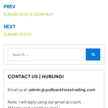
PREV
Post
navigation
EURUSD 05.12.13 CLEAR BUY
NEXT
EURUSD 10.12.13
Search
for:
Search
CONTACT US | HUBUNGI
Email us at:
admin @ pullbackforextrading.com
Note: I will reply using our gmail account.
**Terms and condition apply