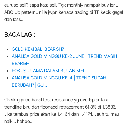
eurusd sell? sapa kata sell. Tgk monthly nampak buy jer…
ABC Up pattern.. ni la jwpn kenapa trading di TF kecik gagal
dan loss…
BACA LAGI:
GOLD KEMBALI BEARISH?
ANALISA GOLD MINGGU KE-2 JUNE | TREND MASIH
BEARISH
FOKUS UTAMA DALAM BULAN MEI
ANALISA GOLD MINGGU KE-4 | TREND SUDAH
BERUBAH? | GU…
Ok skrg price bakal test resistance yg overlap antara
trendline biru dan fibonacci retracement 61.8% di 1.3836.
Jika tembus price akan ke 1.4164 dan 1.4174. Jauh tu mau
naik… hehee…