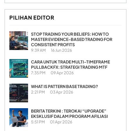
PILIHAN EDITOR
STOP TRADING YOUR BELIEFS: HOW TO
MASTER EVIDENCE-BASED TRADING FOR
CONSISTENT PROFITS
9:39 AM
16 Jun 2026
CARA UNTUK TRADE MULTI-TIMEFRAME
PULLBACKFX: STRATEGI TRADING MTF
7:35 PM
09 Apr 2026
WHAT IS PATTERN BASE TRADING?
2:21 PM
03 Apr 2026
BERITA TERKINI : TEROKAI “UPGRADE”
EKSKLUSIF DALAM PROGRAM AFILIASI
5:51 PM
01 Apr 2026