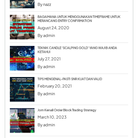
By
nazz
BAGAIMANA UNTUK MENGGUNAKAN TIMEFRAME UNTUK
MERANCANG ENTRY CONFIRMATION
August 24, 2020
By
admin
TEKNIK CANDLE ‘SCALPING GOLD’ YANG WAJIB ANDA
KETAHUI
July 27, 2021
By
admin
TIPS MENGENAL-PASTI SNR KUAT DAN VALID
February 20, 2021
By
admin
Jom Kenali Order Block Trading Strategy
March 10, 2023
By
admin