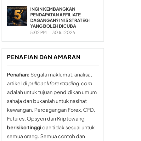
INGIN KEMBANGKAN
PENDAPATAN AFFILIATE
DAGANGAN? INI 5 STRATEGI
YANG BOLEH DICUBA
5:02 PM
30 Jul 2026
PENAFIAN DAN AMARAN
Penafian:
Segala maklumat, analisa,
artikel di
pullbackforextrading.com
adalah untuk tujuan pendidikan umum
sahaja dan bukanlah untuk nasihat
kewangan. Perdagangan Forex, CFD,
Futures, Opsyen dan Kriptowang
berisiko tinggi
dan tidak sesuai untuk
semua orang. Semua contoh dan