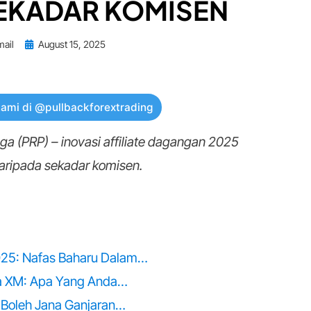
EKADAR KOMISEN
Posted
mail
August 15, 2025
on
kami di @pullbackforextrading
a (PRP) – inovasi affiliate dagangan 2025
aripada sekadar komisen.
025: Nafas Baharu Dalam…
a XM: Apa Yang Anda…
 Boleh Jana Ganjaran…