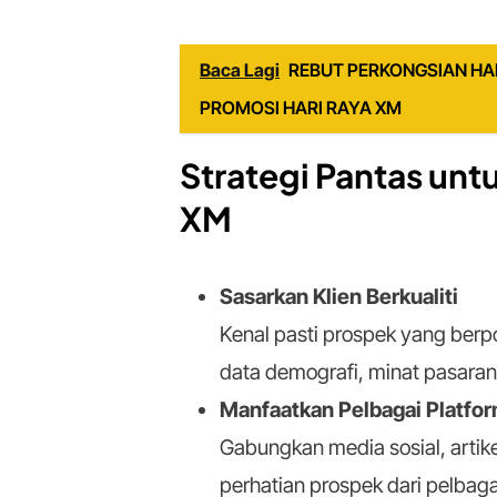
Baca Lagi
REBUT PERKONGSIAN HAD
PROMOSI HARI RAYA XM
Strategi Pantas un
XM
Sasarkan Klien Berkualiti
Kenal pasti prospek yang berp
data demografi, minat pasara
Manfaatkan Pelbagai Platfo
Gabungkan media sosial, artik
perhatian prospek dari pelbaga