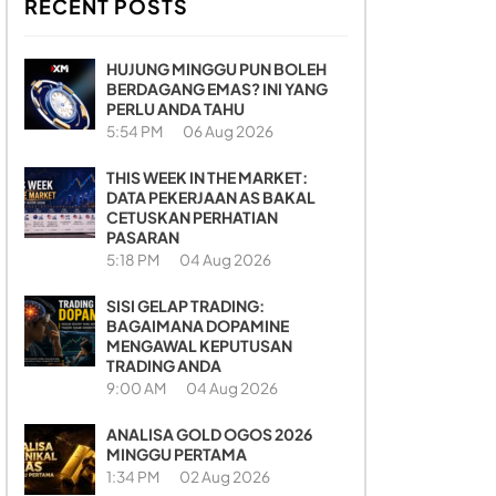
RECENT POSTS
HUJUNG MINGGU PUN BOLEH
BERDAGANG EMAS? INI YANG
PERLU ANDA TAHU
5:54 PM
06 Aug 2026
THIS WEEK IN THE MARKET:
DATA PEKERJAAN AS BAKAL
CETUSKAN PERHATIAN
PASARAN
5:18 PM
04 Aug 2026
SISI GELAP TRADING:
BAGAIMANA DOPAMINE
MENGAWAL KEPUTUSAN
TRADING ANDA
9:00 AM
04 Aug 2026
ANALISA GOLD OGOS 2026
MINGGU PERTAMA
1:34 PM
02 Aug 2026