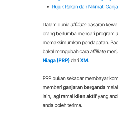
Rujuk Rakan dan Nikmati Ganj
Dalam dunia
affiliate
pasaran kewan
orang berlumba mencari program
a
memaksimumkan pendapatan. Pada t
bakal mengubah cara
affiliate
menj
Niaga (PRP)
dari
XM
.
PRP bukan sekadar membayar komise
memberi
ganjaran berganda
melal
lain, lagi ramai
klien aktif
yang anda
anda boleh terima.