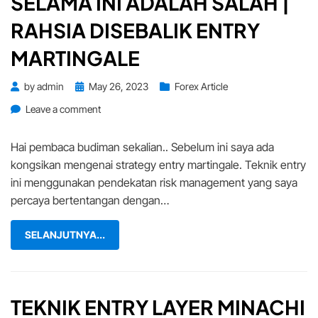
SELAMA INI ADALAH SALAH |
RAHSIA DISEBALIK ENTRY
MARTINGALE
Posted
by
admin
May 26, 2023
Forex Article
on
on
Leave a comment
APA
YANG
Hai pembaca budiman sekalian.. Sebelum ini saya ada
ANDA
kongsikan mengenai strategy entry martingale. Teknik entry
TAHU
ini menggunakan pendekatan risk management yang saya
SELAMA
percaya bertentangan dengan…
INI
ADALAH
SALAH
SELANJUTNYA...
|
RAHSIA
DISEBALIK
ENTRY
TEKNIK ENTRY LAYER MINACHI
MARTINGALE