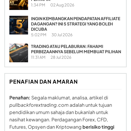
1:34 PM
02 Aug 2026
INGIN KEMBANGKAN PENDAPATAN AFFILIATE
DAGANGAN? INI 5 STRATEGI YANG BOLEH
DICUBA
5:02 PM
30 Jul 2026
TRADING ATAU PELABURAN: FAHAMI
PERBEZAANNYA SEBELUM MEMBUAT PILIHAN
11:31 AM
28 Jul 2026
PENAFIAN DAN AMARAN
Penafian:
Segala maklumat, analisa, artikel di
pullbackforextrading.com
adalah untuk tujuan
pendidikan umum sahaja dan bukanlah untuk
nasihat kewangan. Perdagangan Forex, CFD,
Futures, Opsyen dan Kriptowang
berisiko tinggi