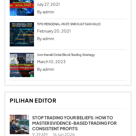
July 27, 2021
By
admin
TIPS MENGENAL-PASTI SNR KUAT DAN VALID
February 20, 2021
By
admin
Jom Kenali Order Block Trading Strategy
March 10, 2023
By
admin
PILIHAN EDITOR
STOP TRADING YOUR BELIEFS: HOW TO
MASTER EVIDENCE-BASED TRADING FOR
CONSISTENT PROFITS
9:39 AM
16 Jun 2026