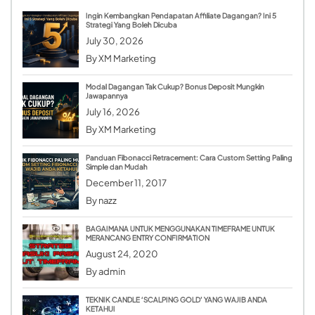
Ingin Kembangkan Pendapatan Affiliate Dagangan? Ini 5
Strategi Yang Boleh Dicuba
July 30, 2026
By
XM Marketing
Modal Dagangan Tak Cukup? Bonus Deposit Mungkin
Jawapannya
July 16, 2026
By
XM Marketing
Panduan Fibonacci Retracement: Cara Custom Setting Paling
Simple dan Mudah
December 11, 2017
By
nazz
BAGAIMANA UNTUK MENGGUNAKAN TIMEFRAME UNTUK
MERANCANG ENTRY CONFIRMATION
August 24, 2020
By
admin
TEKNIK CANDLE ‘SCALPING GOLD’ YANG WAJIB ANDA
KETAHUI