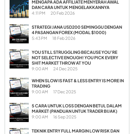
MENGAPA ADA AFFILIATE MENYERAH AWAL
DAN CARA UNTUK MENGELAKKANNYA
4:11 PM
20 Feb 2026
STRATEGI JANA USD200 SEMINGGU DENGAN
4 PASANGAN FOREX (MODAL $1000)
5:43 PM
18 Feb 2026
YOU STILL STRUGGLING BECAUSE YOU’RE
NOT SELECTIVE ENOUGH! YOU PICK EVERY
SHIT MARKET THROW AT YOU
9:00 AM
24 Dec 2025
WHEN SLOW IS FAST & LESS ENTRY IS MORE IN
TRADING
9:00 AM
17 Dec 2025
5 CARA UNTUK LOSS DENGAN BETUL DALAM
MARKET (PANDUAN UNTUK TRADER BIJAK)
9:00 AM
16 Sep 2025
TEKNIK ENTRY FULL MARGIN LOW RISK DAN