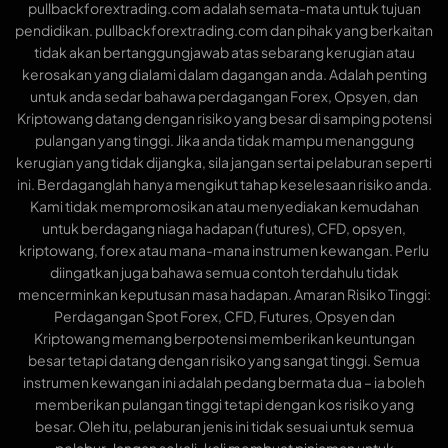
pullbackforextrading.com adalah semata-mata untuk tujuan
pendidikan. pullbackforextrading.com dan pihak yang berkaitan
tidak akan bertanggungjawab atas sebarang kerugian atau
kerosakan yang dialami dalam dagangan anda. Adalah penting
untuk anda sedar bahawa perdagangan Forex, Opsyen, dan
Kriptowang datang dengan risiko yang besar di samping potensi
pulangan yang tinggi. Jika anda tidak mampu menanggung
kerugian yang tidak dijangka, sila jangan sertai pelaburan seperti
ini. Berdaganglah hanya mengikut tahap keselesaan risiko anda.
Kami tidak mempromosikan atau menyediakan kemudahan
untuk berdagang niaga hadapan (futures), CFD, opsyen,
kriptowang, forex atau mana-mana instrumen kewangan. Perlu
diingatkan juga bahawa semua contoh terdahulu tidak
mencerminkan keputusan masa hadapan. Amaran Risiko Tinggi:
Perdagangan Spot Forex, CFD, Futures, Opsyen dan
Kriptowang memang berpotensi memberikan keuntungan
besar tetapi datang dengan risiko yang sangat tinggi. Semua
instrumen kewangan ini adalah pedang bermata dua – ia boleh
memberikan pulangan tinggi tetapi dengan kos risiko yang
besar. Oleh itu, pelaburan jenis ini tidak sesuai untuk semua
pelabur. Jangan sekali-kali membuat pinjaman untuk