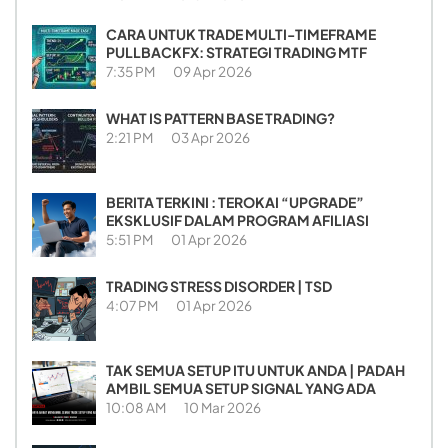
CARA UNTUK TRADE MULTI-TIMEFRAME
PULLBACKFX: STRATEGI TRADING MTF
7:35 PM
09 Apr 2026
WHAT IS PATTERN BASE TRADING?
2:21 PM
03 Apr 2026
BERITA TERKINI : TEROKAI “UPGRADE”
EKSKLUSIF DALAM PROGRAM AFILIASI
5:51 PM
01 Apr 2026
TRADING STRESS DISORDER | TSD
4:07 PM
01 Apr 2026
TAK SEMUA SETUP ITU UNTUK ANDA | PADAH
AMBIL SEMUA SETUP SIGNAL YANG ADA
10:08 AM
10 Mar 2026