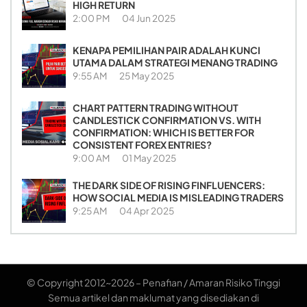
HIGH RETURN
2:00 PM
04 Jun 2025
KENAPA PEMILIHAN PAIR ADALAH KUNCI
UTAMA DALAM STRATEGI MENANG TRADING
9:55 AM
25 May 2025
CHART PATTERN TRADING WITHOUT
CANDLESTICK CONFIRMATION VS. WITH
CONFIRMATION: WHICH IS BETTER FOR
CONSISTENT FOREX ENTRIES?
9:00 AM
01 May 2025
THE DARK SIDE OF RISING FINFLUENCERS:
HOW SOCIAL MEDIA IS MISLEADING TRADERS
9:25 AM
04 Apr 2025
© Copyright 2012~2026 – Penafian / Amaran Risiko Tinggi
Semua artikel dan maklumat yang disediakan di