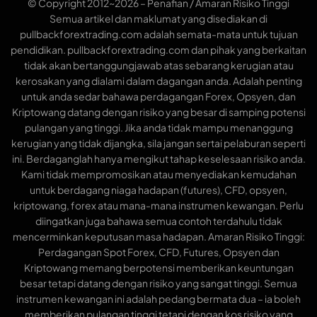
© Copyright 2012~2026 – Penafian / Amaran Risiko Tinggi
Semua artikel dan maklumat yang disediakan di
pullbackforextrading.com adalah semata-mata untuk tujuan
pendidikan. pullbackforextrading.com dan pihak yang berkaitan
tidak akan bertanggungjawab atas sebarang kerugian atau
kerosakan yang dialami dalam dagangan anda. Adalah penting
untuk anda sedar bahawa perdagangan Forex, Opsyen, dan
Kriptowang datang dengan risiko yang besar di samping potensi
pulangan yang tinggi. Jika anda tidak mampu menanggung
kerugian yang tidak dijangka, sila jangan sertai pelaburan seperti
ini. Berdaganglah hanya mengikut tahap keselesaan risiko anda.
Kami tidak mempromosikan atau menyediakan kemudahan
untuk berdagang niaga hadapan (futures), CFD, opsyen,
kriptowang, forex atau mana-mana instrumen kewangan. Perlu
diingatkan juga bahawa semua contoh terdahulu tidak
mencerminkan keputusan masa hadapan. Amaran Risiko Tinggi:
Perdagangan Spot Forex, CFD, Futures, Opsyen dan
Kriptowang memang berpotensi memberikan keuntungan
besar tetapi datang dengan risiko yang sangat tinggi. Semua
instrumen kewangan ini adalah pedang bermata dua – ia boleh
memberikan pulangan tinggi tetapi dengan kos risiko yang