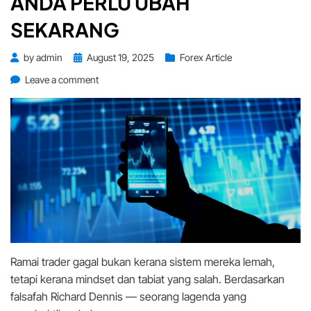
ANDA PERLU UBAH
SEKARANG
Posted
by
admin
August 19, 2025
Forex Article
on
on
Leave a comment
5
Kesalahan
Trading
Yang
Anda
Perlu
Ubah
Sekarang
Ramai trader gagal bukan kerana sistem mereka lemah,
tetapi kerana mindset dan tabiat yang salah. Berdasarkan
falsafah Richard Dennis — seorang lagenda yang