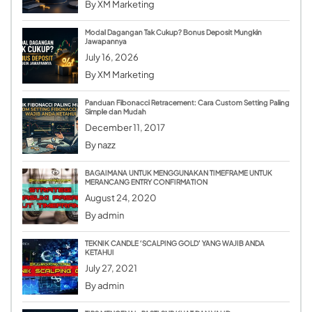
By
XM Marketing
Modal Dagangan Tak Cukup? Bonus Deposit Mungkin
Jawapannya
July 16, 2026
By
XM Marketing
Panduan Fibonacci Retracement: Cara Custom Setting Paling
Simple dan Mudah
December 11, 2017
By
nazz
BAGAIMANA UNTUK MENGGUNAKAN TIMEFRAME UNTUK
MERANCANG ENTRY CONFIRMATION
August 24, 2020
By
admin
TEKNIK CANDLE ‘SCALPING GOLD’ YANG WAJIB ANDA
KETAHUI
July 27, 2021
By
admin