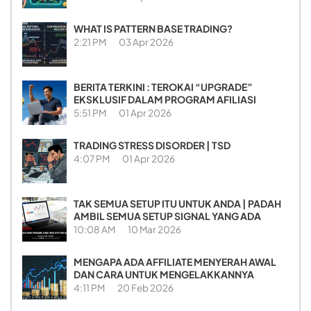
WHAT IS PATTERN BASE TRADING?
2:21 PM
03 Apr 2026
BERITA TERKINI : TEROKAI “UPGRADE”
EKSKLUSIF DALAM PROGRAM AFILIASI
5:51 PM
01 Apr 2026
TRADING STRESS DISORDER | TSD
4:07 PM
01 Apr 2026
TAK SEMUA SETUP ITU UNTUK ANDA | PADAH
AMBIL SEMUA SETUP SIGNAL YANG ADA
10:08 AM
10 Mar 2026
MENGAPA ADA AFFILIATE MENYERAH AWAL
DAN CARA UNTUK MENGELAKKANNYA
4:11 PM
20 Feb 2026