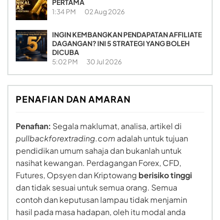
PERTAMA
1:34 PM
02 Aug 2026
INGIN KEMBANGKAN PENDAPATAN AFFILIATE
DAGANGAN? INI 5 STRATEGI YANG BOLEH
DICUBA
5:02 PM
30 Jul 2026
PENAFIAN DAN AMARAN
Penafian:
Segala maklumat, analisa, artikel di
pullbackforextrading.com
adalah untuk tujuan
pendidikan umum sahaja dan bukanlah untuk
nasihat kewangan. Perdagangan Forex, CFD,
Futures, Opsyen dan Kriptowang
berisiko tinggi
dan tidak sesuai untuk semua orang. Semua
contoh dan keputusan lampau tidak menjamin
hasil pada masa hadapan, oleh itu modal anda