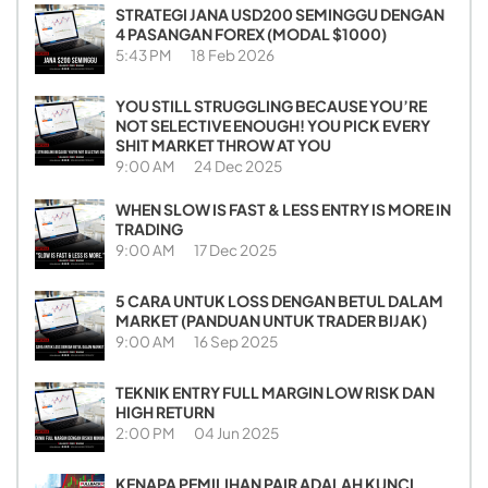
STRATEGI JANA USD200 SEMINGGU DENGAN
4 PASANGAN FOREX (MODAL $1000)
5:43 PM
18 Feb 2026
YOU STILL STRUGGLING BECAUSE YOU’RE
NOT SELECTIVE ENOUGH! YOU PICK EVERY
SHIT MARKET THROW AT YOU
9:00 AM
24 Dec 2025
WHEN SLOW IS FAST & LESS ENTRY IS MORE IN
TRADING
9:00 AM
17 Dec 2025
5 CARA UNTUK LOSS DENGAN BETUL DALAM
MARKET (PANDUAN UNTUK TRADER BIJAK)
9:00 AM
16 Sep 2025
TEKNIK ENTRY FULL MARGIN LOW RISK DAN
HIGH RETURN
2:00 PM
04 Jun 2025
KENAPA PEMILIHAN PAIR ADALAH KUNCI