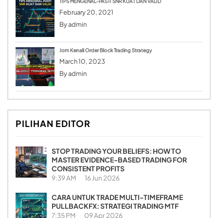
TIPS MENGENAL-PASTI SNR KUAT DAN VALID
February 20, 2021
By
admin
Jom Kenali Order Block Trading Strategy
March 10, 2023
By
admin
PILIHAN EDITOR
STOP TRADING YOUR BELIEFS: HOW TO
MASTER EVIDENCE-BASED TRADING FOR
CONSISTENT PROFITS
9:39 AM
16 Jun 2026
CARA UNTUK TRADE MULTI-TIMEFRAME
PULLBACKFX: STRATEGI TRADING MTF
7:35 PM
09 Apr 2026