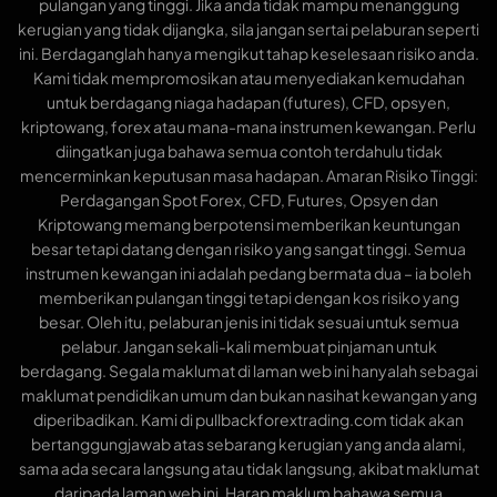
pulangan yang tinggi. Jika anda tidak mampu menanggung
kerugian yang tidak dijangka, sila jangan sertai pelaburan seperti
ini. Berdaganglah hanya mengikut tahap keselesaan risiko anda.
Kami tidak mempromosikan atau menyediakan kemudahan
untuk berdagang niaga hadapan (futures), CFD, opsyen,
kriptowang, forex atau mana-mana instrumen kewangan. Perlu
diingatkan juga bahawa semua contoh terdahulu tidak
mencerminkan keputusan masa hadapan. Amaran Risiko Tinggi:
Perdagangan Spot Forex, CFD, Futures, Opsyen dan
Kriptowang memang berpotensi memberikan keuntungan
besar tetapi datang dengan risiko yang sangat tinggi. Semua
instrumen kewangan ini adalah pedang bermata dua – ia boleh
memberikan pulangan tinggi tetapi dengan kos risiko yang
besar. Oleh itu, pelaburan jenis ini tidak sesuai untuk semua
pelabur. Jangan sekali-kali membuat pinjaman untuk
berdagang. Segala maklumat di laman web ini hanyalah sebagai
maklumat pendidikan umum dan bukan nasihat kewangan yang
diperibadikan. Kami di pullbackforextrading.com tidak akan
bertanggungjawab atas sebarang kerugian yang anda alami,
sama ada secara langsung atau tidak langsung, akibat maklumat
daripada laman web ini. Harap maklum bahawa semua