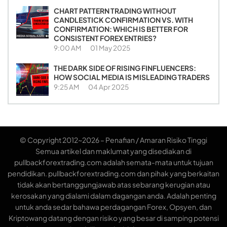
CHART PATTERN TRADING WITHOUT
CANDLESTICK CONFIRMATION VS. WITH
CONFIRMATION: WHICH IS BETTER FOR
CONSISTENT FOREX ENTRIES?
9:00 AM
01 May 2025
THE DARK SIDE OF RISING FINFLUENCERS:
HOW SOCIAL MEDIA IS MISLEADING TRADERS
9:25 AM
04 Apr 2025
© Copyright 2012~2026 – Penafian / Amaran Risiko Tinggi
Semua artikel dan maklumat yang disediakan di
pullbackforextrading.com adalah semata-mata untuk tujuan
pendidikan. pullbackforextrading.com dan pihak yang berkaitan
tidak akan bertanggungjawab atas sebarang kerugian atau
kerosakan yang dialami dalam dagangan anda. Adalah penting
untuk anda sedar bahawa perdagangan Forex, Opsyen, dan
Kriptowang datang dengan risiko yang besar di samping potensi