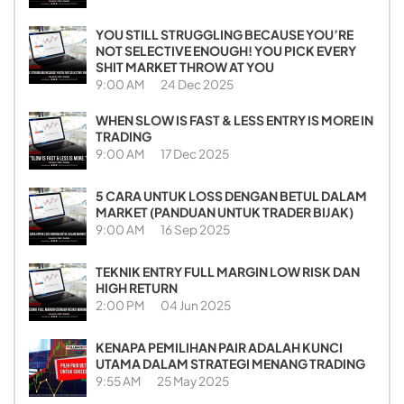
YOU STILL STRUGGLING BECAUSE YOU’RE
NOT SELECTIVE ENOUGH! YOU PICK EVERY
SHIT MARKET THROW AT YOU
9:00 AM
24 Dec 2025
WHEN SLOW IS FAST & LESS ENTRY IS MORE IN
TRADING
9:00 AM
17 Dec 2025
5 CARA UNTUK LOSS DENGAN BETUL DALAM
MARKET (PANDUAN UNTUK TRADER BIJAK)
9:00 AM
16 Sep 2025
TEKNIK ENTRY FULL MARGIN LOW RISK DAN
HIGH RETURN
2:00 PM
04 Jun 2025
KENAPA PEMILIHAN PAIR ADALAH KUNCI
UTAMA DALAM STRATEGI MENANG TRADING
9:55 AM
25 May 2025