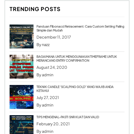
TRENDING POSTS
Panduan Fibonacci Retracement: Cara Custom Setting Paling
Simple dan Mudah
December 11, 2017
By
nazz
BAGAIMANA UNTUK MENGGUNAKAN TIMEFRAME UNTUK
MERANCANG ENTRY CONFIRMATION
August 24, 2020
By
admin
TEKNIK CANDLE ‘SCALPING GOLD’ YANG WAJIB ANDA
KETAHUI
July 27, 2021
By
admin
TIPS MENGENAL-PASTI SNR KUAT DAN VALID
February 20, 2021
By
admin