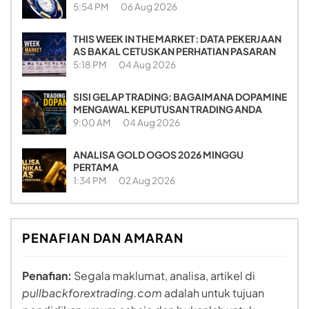
5:54 PM
06 Aug 2026
THIS WEEK IN THE MARKET: DATA PEKERJAAN
AS BAKAL CETUSKAN PERHATIAN PASARAN
5:18 PM
04 Aug 2026
SISI GELAP TRADING: BAGAIMANA DOPAMINE
MENGAWAL KEPUTUSAN TRADING ANDA
9:00 AM
04 Aug 2026
ANALISA GOLD OGOS 2026 MINGGU
PERTAMA
1:34 PM
02 Aug 2026
PENAFIAN DAN AMARAN
Penafian:
Segala maklumat, analisa, artikel di
pullbackforextrading.com
adalah untuk tujuan