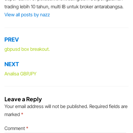
trading lebih 10 tahun, multi IB untuk broker antarabangsa.
View all posts by nazz
PREV
Post
navigation
gbpusd box breakout.
NEXT
Analisa GBPJPY
Leave a Reply
Your email address will not be published.
Required fields are
marked
*
Comment
*