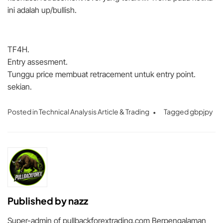
ini adalah up/bullish.
TF4H.
Entry assesment.
Tunggu price membuat retracement untuk entry point.
sekian.
Posted in
Technical Analysis Article & Trading
Tagged
gbpjpy
Published by
nazz
Super-admin of pullbackforextrading.com Berpengalaman