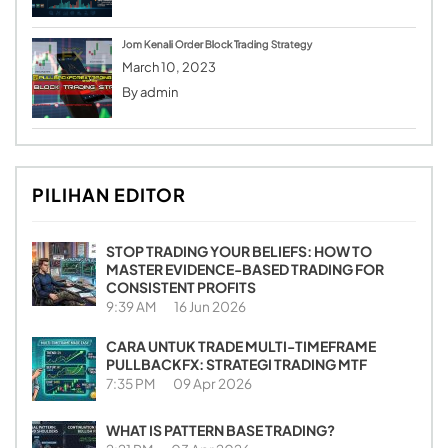
Jom Kenali Order Block Trading Strategy
March 10, 2023
By
admin
PILIHAN EDITOR
STOP TRADING YOUR BELIEFS: HOW TO
MASTER EVIDENCE-BASED TRADING FOR
CONSISTENT PROFITS
9:39 AM
16 Jun 2026
CARA UNTUK TRADE MULTI-TIMEFRAME
PULLBACKFX: STRATEGI TRADING MTF
7:35 PM
09 Apr 2026
WHAT IS PATTERN BASE TRADING?