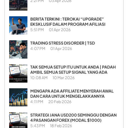
2:21 PM
03 Apr 2026
BERITA TERKINI : TEROKAI “UPGRADE”
EKSKLUSIF DALAM PROGRAM AFILIASI
5:51 PM
01 Apr 2026
TRADING STRESS DISORDER | TSD
4:07 PM
01 Apr 2026
TAK SEMUA SETUP ITU UNTUK ANDA | PADAH
AMBIL SEMUA SETUP SIGNAL YANG ADA
10:08 AM
10 Mar 2026
MENGAPA ADA AFFILIATE MENYERAH AWAL
DAN CARA UNTUK MENGELAKKANNYA
4:11 PM
20 Feb 2026
STRATEGI JANA USD200 SEMINGGU DENGAN
4 PASANGAN FOREX (MODAL $1000)
5:43 PM
18 Feb 2026