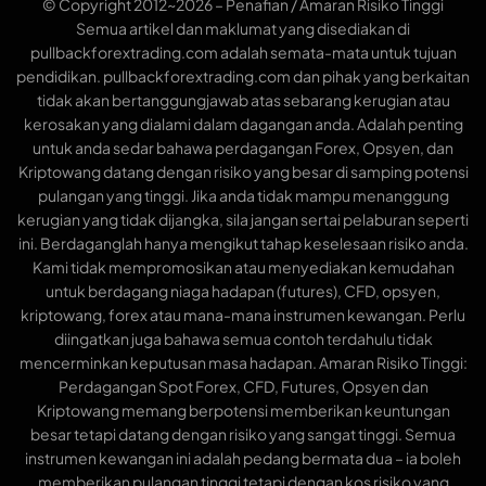
© Copyright 2012~2026 – Penafian / Amaran Risiko Tinggi
Semua artikel dan maklumat yang disediakan di
pullbackforextrading.com adalah semata-mata untuk tujuan
pendidikan. pullbackforextrading.com dan pihak yang berkaitan
tidak akan bertanggungjawab atas sebarang kerugian atau
kerosakan yang dialami dalam dagangan anda. Adalah penting
untuk anda sedar bahawa perdagangan Forex, Opsyen, dan
Kriptowang datang dengan risiko yang besar di samping potensi
pulangan yang tinggi. Jika anda tidak mampu menanggung
kerugian yang tidak dijangka, sila jangan sertai pelaburan seperti
ini. Berdaganglah hanya mengikut tahap keselesaan risiko anda.
Kami tidak mempromosikan atau menyediakan kemudahan
untuk berdagang niaga hadapan (futures), CFD, opsyen,
kriptowang, forex atau mana-mana instrumen kewangan. Perlu
diingatkan juga bahawa semua contoh terdahulu tidak
mencerminkan keputusan masa hadapan. Amaran Risiko Tinggi:
Perdagangan Spot Forex, CFD, Futures, Opsyen dan
Kriptowang memang berpotensi memberikan keuntungan
besar tetapi datang dengan risiko yang sangat tinggi. Semua
instrumen kewangan ini adalah pedang bermata dua – ia boleh
memberikan pulangan tinggi tetapi dengan kos risiko yang