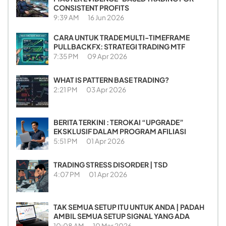
CONSISTENT PROFITS
9:39 AM
16 Jun 2026
CARA UNTUK TRADE MULTI-TIMEFRAME
PULLBACKFX: STRATEGI TRADING MTF
7:35 PM
09 Apr 2026
WHAT IS PATTERN BASE TRADING?
2:21 PM
03 Apr 2026
BERITA TERKINI : TEROKAI “UPGRADE”
EKSKLUSIF DALAM PROGRAM AFILIASI
5:51 PM
01 Apr 2026
TRADING STRESS DISORDER | TSD
4:07 PM
01 Apr 2026
TAK SEMUA SETUP ITU UNTUK ANDA | PADAH
AMBIL SEMUA SETUP SIGNAL YANG ADA
10:08 AM
10 Mar 2026