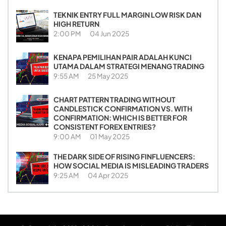
TEKNIK ENTRY FULL MARGIN LOW RISK DAN
HIGH RETURN
2:00 PM
04 Jun 2025
KENAPA PEMILIHAN PAIR ADALAH KUNCI
UTAMA DALAM STRATEGI MENANG TRADING
9:55 AM
25 May 2025
CHART PATTERN TRADING WITHOUT
CANDLESTICK CONFIRMATION VS. WITH
CONFIRMATION: WHICH IS BETTER FOR
CONSISTENT FOREX ENTRIES?
9:00 AM
01 May 2025
THE DARK SIDE OF RISING FINFLUENCERS:
HOW SOCIAL MEDIA IS MISLEADING TRADERS
9:25 AM
04 Apr 2025