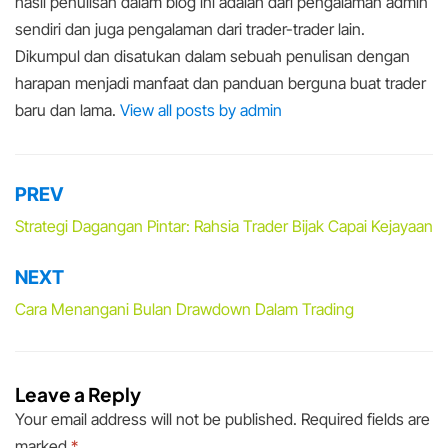
hasil penulisan dalam blog ini adalah dari pengalaman admin
sendiri dan juga pengalaman dari trader-trader lain.
Dikumpul dan disatukan dalam sebuah penulisan dengan
harapan menjadi manfaat dan panduan berguna buat trader
baru dan lama.
View all posts by admin
PREV
Post
navigation
Strategi Dagangan Pintar: Rahsia Trader Bijak Capai Kejayaan
NEXT
Cara Menangani Bulan Drawdown Dalam Trading
Leave a Reply
Your email address will not be published.
Required fields are
marked
*