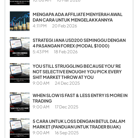
MENGAPA ADA AFFILIATE MENYERAH AWAL
DAN CARA UNTUK MENGELAKKANNYA
4:11 PM
20 Feb 2026
STRATEGI JANA USD200 SEMINGGU DENGAN
4 PASANGAN FOREX (MODAL $1000)
5:43 PM
18 Feb 2026
YOU STILL STRUGGLING BECAUSE YOU’RE
NOT SELECTIVE ENOUGH! YOU PICK EVERY
SHIT MARKET THROW AT YOU
9:00 AM
24 Dec 2025
WHEN SLOW IS FAST & LESS ENTRY IS MORE IN
TRADING
9:00 AM
17 Dec 2025
5 CARA UNTUK LOSS DENGAN BETUL DALAM
MARKET (PANDUAN UNTUK TRADER BIJAK)
9:00 AM
16 Sep 2025