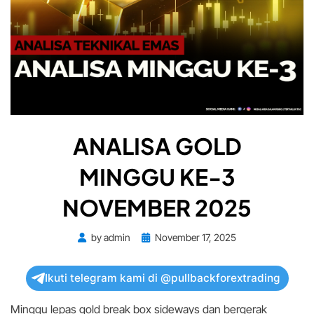
ANALISA GOLD
MINGGU KE-3
NOVEMBER 2025
Posted
by
admin
November 17, 2025
on
Ikuti telegram kami di @pullbackforextrading
Minggu lepas gold break box sideways dan bergerak