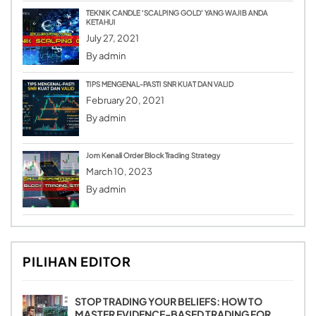
TEKNIK CANDLE ‘SCALPING GOLD’ YANG WAJIB ANDA
KETAHUI
July 27, 2021
By
admin
TIPS MENGENAL-PASTI SNR KUAT DAN VALID
February 20, 2021
By
admin
Jom Kenali Order Block Trading Strategy
March 10, 2023
By
admin
PILIHAN EDITOR
STOP TRADING YOUR BELIEFS: HOW TO
MASTER EVIDENCE-BASED TRADING FOR