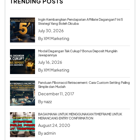
TRENDING POSTS
Ingin Kembangkan Pendapatan Affiliate Dagangan? Ini 5
Strategi Yang Boleh Dicuba
July 30, 2026
By
XM Marketing
Modal Dagangan Tak Cukup? Bonus Deposit Mungkin
Jawapannya
July 16, 2026
By
XM Marketing
Panduan Fibonacci Retracement: Cara Custom Setting Paling
Simple dan Mudah
December 11, 2017
By
nazz
BAGAIMANA UNTUK MENGGUNAKAN TIMEFRAME UNTUK
MERANCANG ENTRY CONFIRMATION
August 24, 2020
By
admin