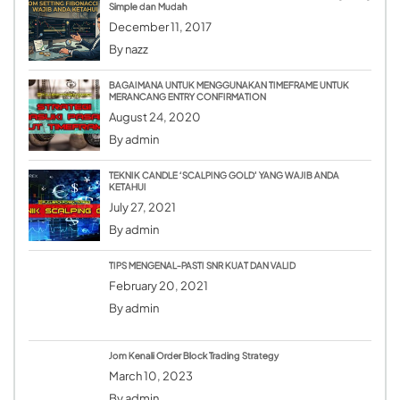
Simple dan Mudah
December 11, 2017
By
nazz
BAGAIMANA UNTUK MENGGUNAKAN TIMEFRAME UNTUK
MERANCANG ENTRY CONFIRMATION
August 24, 2020
By
admin
TEKNIK CANDLE ‘SCALPING GOLD’ YANG WAJIB ANDA
KETAHUI
July 27, 2021
By
admin
TIPS MENGENAL-PASTI SNR KUAT DAN VALID
February 20, 2021
By
admin
Jom Kenali Order Block Trading Strategy
March 10, 2023
By
admin