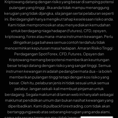
Kriptowang datang dengan risiko yang besar di samping potensi
pulangan yang tinggi. Jika anda tidak mampu menanggung
kerugian yang tidak dijangka, sila jangan sertai pelaburan seperti
ini. Berdaganglah hanya mengikut tahap keselesaan risiko anda.
Kami tidak mempromosikan atau menyediakan kemudahan
untuk berdagang niaga hadapan (futures), CFD, opsyen,
kriptowang, forex atau mana-mana instrumen kewangan. Perlu
diingatkan juga bahawa semua contoh terdahulu tidak
mencerminkan keputusan masa hadapan. Amaran Risiko Tinggi:
Perdagangan Spot Forex, CFD, Futures, Opsyen dan
Kriptowang memang berpotensi memberikan keuntungan
besar tetapi datang dengan risiko yang sangat tinggi. Semua
instrumen kewangan ini adalah pedang bermata dua – ia boleh
memberikan pulangan tinggi tetapi dengan kos risiko yang
besar. Oleh itu, pelaburan jenis ini tidak sesuai untuk semua
pelabur. Jangan sekali-kali membuat pinjaman untuk
berdagang. Segala maklumat di laman web ini hanyalah sebagai
maklumat pendidikan umum dan bukan nasihat kewangan yang
diperibadikan. Kami di pullbackforextrading.com tidak akan
bertanggungjawab atas sebarang kerugian yang anda alami,
sama ada secara langsung atau tidak langsung, akibat maklumat