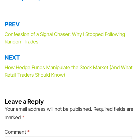
PREV
Post
navigation
Confession of a Signal Chaser: Why I Stopped Following
Random Trades
NEXT
How Hedge Funds Manipulate the Stock Market (And What
Retail Traders Should Know)
Leave a Reply
Your email address will not be published.
Required fields are
marked
*
Comment
*