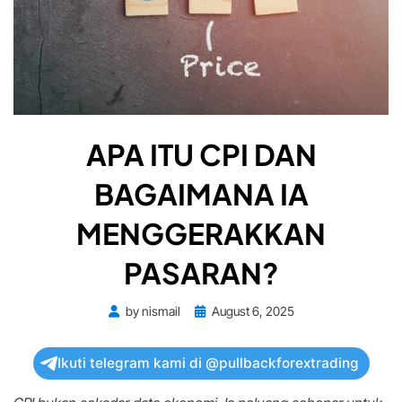
APA ITU CPI DAN
BAGAIMANA IA
MENGGERAKKAN
PASARAN?
Posted
by
nismail
August 6, 2025
on
Ikuti telegram kami di @pullbackforextrading