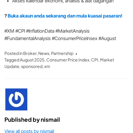
Akses kalendar ekonomi, analisis & alat dagangan
?
Buka akaun anda sekarang dan mula kuasai pasaran!
#XM #CPI #InflationData #MarketAnalysis
#FundamentalAnalysis #ConsumerPriceInsex #August
Posted in
Broker
,
News
,
Partnership
Tagged
August 2025
,
Consumer Price Index
,
CPI
,
Market
Update
,
sponsored
,
xm
Published by
nismail
View all posts by nismail