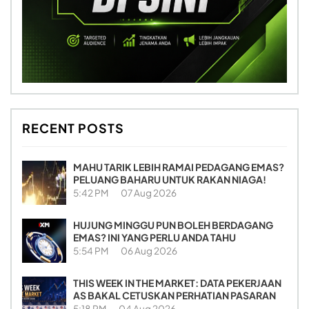
RECENT POSTS
MAHU TARIK LEBIH RAMAI PEDAGANG EMAS?
PELUANG BAHARU UNTUK RAKAN NIAGA!
5:42 PM
07 Aug 2026
HUJUNG MINGGU PUN BOLEH BERDAGANG
EMAS? INI YANG PERLU ANDA TAHU
5:54 PM
06 Aug 2026
THIS WEEK IN THE MARKET: DATA PEKERJAAN
AS BAKAL CETUSKAN PERHATIAN PASARAN
5:18 PM
04 Aug 2026