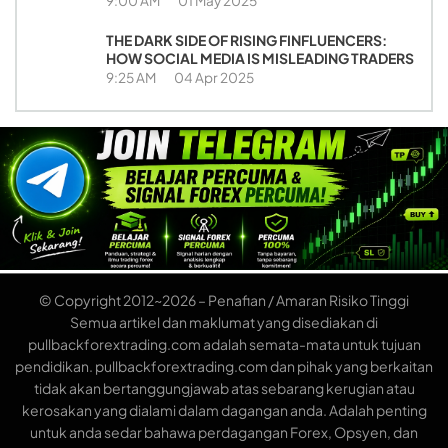
9:00 AM
01 May 2025
THE DARK SIDE OF RISING FINFLUENCERS:
HOW SOCIAL MEDIA IS MISLEADING TRADERS
9:25 AM
04 Apr 2025
© Copyright 2012~2026 – Penafian / Amaran Risiko Tinggi
Semua artikel dan maklumat yang disediakan di
pullbackforextrading.com adalah semata-mata untuk tujuan
pendidikan. pullbackforextrading.com dan pihak yang berkaitan
tidak akan bertanggungjawab atas sebarang kerugian atau
kerosakan yang dialami dalam dagangan anda. Adalah penting
untuk anda sedar bahawa perdagangan Forex, Opsyen, dan