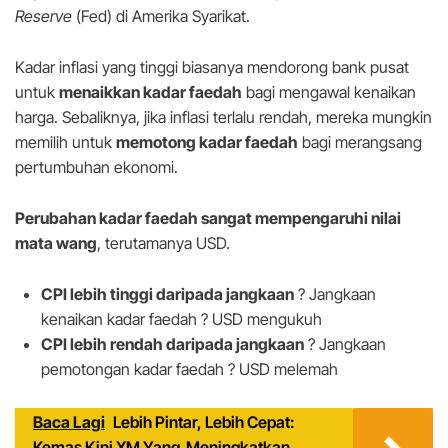
Reserve
(Fed) di Amerika Syarikat.
Kadar inflasi yang tinggi biasanya mendorong bank pusat
untuk
menaikkan kadar faedah
bagi mengawal kenaikan
harga. Sebaliknya, jika inflasi terlalu rendah, mereka mungkin
memilih untuk
memotong kadar faedah
bagi merangsang
pertumbuhan ekonomi.
Perubahan kadar faedah sangat mempengaruhi nilai
mata wang
, terutamanya USD.
CPI lebih tinggi daripada jangkaan
? Jangkaan
kenaikan kadar faedah ? USD mengukuh
CPI lebih rendah daripada jangkaan
? Jangkaan
pemotongan kadar faedah ? USD melemah
Baca Lagi
Lebih Pintar, Lebih Cepat:
Kemas Kini XM Yang Meningkatkan