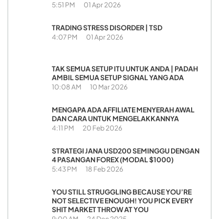
5:51 PM
01 Apr 2026
TRADING STRESS DISORDER | TSD
4:07 PM
01 Apr 2026
TAK SEMUA SETUP ITU UNTUK ANDA | PADAH
AMBIL SEMUA SETUP SIGNAL YANG ADA
10:08 AM
10 Mar 2026
MENGAPA ADA AFFILIATE MENYERAH AWAL
DAN CARA UNTUK MENGELAKKANNYA
4:11 PM
20 Feb 2026
STRATEGI JANA USD200 SEMINGGU DENGAN
4 PASANGAN FOREX (MODAL $1000)
5:43 PM
18 Feb 2026
YOU STILL STRUGGLING BECAUSE YOU’RE
NOT SELECTIVE ENOUGH! YOU PICK EVERY
SHIT MARKET THROW AT YOU
9:00 AM
24 Dec 2025