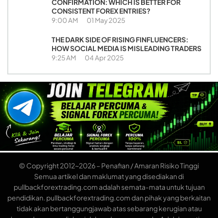
CONFIRMATION: WHICH IS BETTER FOR
CONSISTENT FOREX ENTRIES?
9:00 AM
01 May 2025
THE DARK SIDE OF RISING FINFLUENCERS:
HOW SOCIAL MEDIA IS MISLEADING TRADERS
9:25 AM
04 Apr 2025
© Copyright 2012~2026 – Penafian / Amaran Risiko Tinggi
Semua artikel dan maklumat yang disediakan di
pullbackforextrading.com adalah semata-mata untuk tujuan
pendidikan. pullbackforextrading.com dan pihak yang berkaitan
tidak akan bertanggungjawab atas sebarang kerugian atau