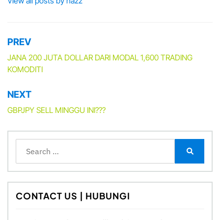
View all posts by nazz
PREV
Post
navigation
JANA 200 JUTA DOLLAR DARI MODAL 1,600 TRADING
KOMODITI
NEXT
GBPJPY SELL MINGGU INI???
Search
for:
Search
CONTACT US | HUBUNGI