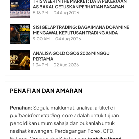
THIS WEEK IN THE MARKET: DATA PEKERJAAN
AS BAKAL CETUSKAN PERHATIAN PASARAN
5:18 PM
04 Aug 2026
SISI GELAP TRADING: BAGAIMANA DOPAMINE
MENGAWAL KEPUTUSAN TRADING ANDA
9:00 AM
04 Aug 2026
ANALISA GOLD OGOS 2026 MINGGU
PERTAMA
1:34 PM
02 Aug 2026
PENAFIAN DAN AMARAN
Penafian:
Segala maklumat, analisa, artikel di
pullbackforextrading.com
adalah untuk tujuan
pendidikan umum sahaja dan bukanlah untuk
nasihat kewangan. Perdagangan Forex, CFD,
Futures, Opsyen dan Kriptowang
berisiko tinggi