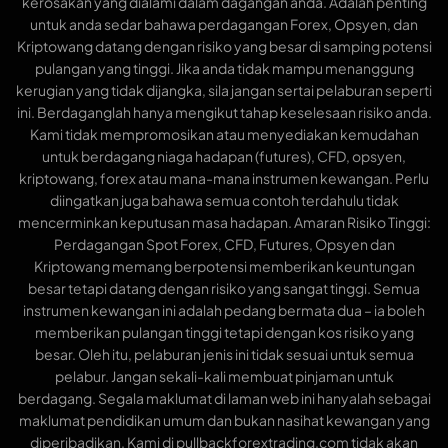
kerosakan yang dialami dalam dagangan anda. Adalah penting
untuk anda sedar bahawa perdagangan Forex, Opsyen, dan
Kriptowang datang dengan risiko yang besar di samping potensi
pulangan yang tinggi. Jika anda tidak mampu menanggung
kerugian yang tidak dijangka, sila jangan sertai pelaburan seperti
ini. Berdaganglah hanya mengikut tahap keselesaan risiko anda.
Kami tidak mempromosikan atau menyediakan kemudahan
untuk berdagang niaga hadapan (futures), CFD, opsyen,
kriptowang, forex atau mana-mana instrumen kewangan. Perlu
diingatkan juga bahawa semua contoh terdahulu tidak
mencerminkan keputusan masa hadapan. Amaran Risiko Tinggi:
Perdagangan Spot Forex, CFD, Futures, Opsyen dan
Kriptowang memang berpotensi memberikan keuntungan
besar tetapi datang dengan risiko yang sangat tinggi. Semua
instrumen kewangan ini adalah pedang bermata dua – ia boleh
memberikan pulangan tinggi tetapi dengan kos risiko yang
besar. Oleh itu, pelaburan jenis ini tidak sesuai untuk semua
pelabur. Jangan sekali-kali membuat pinjaman untuk
berdagang. Segala maklumat di laman web ini hanyalah sebagai
maklumat pendidikan umum dan bukan nasihat kewangan yang
diperibadikan. Kami di pullbackforextrading.com tidak akan