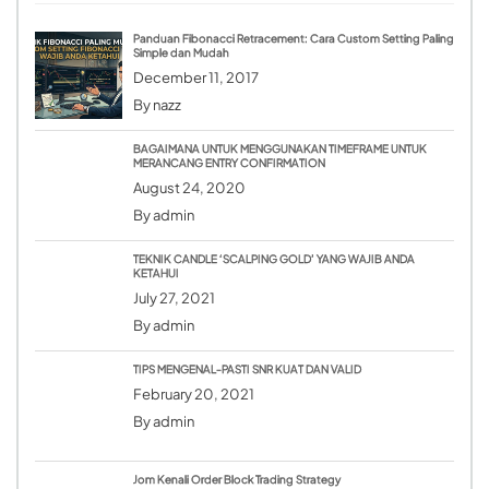
Panduan Fibonacci Retracement: Cara Custom Setting Paling
Simple dan Mudah
December 11, 2017
By
nazz
BAGAIMANA UNTUK MENGGUNAKAN TIMEFRAME UNTUK
MERANCANG ENTRY CONFIRMATION
August 24, 2020
By
admin
TEKNIK CANDLE ‘SCALPING GOLD’ YANG WAJIB ANDA
KETAHUI
July 27, 2021
By
admin
TIPS MENGENAL-PASTI SNR KUAT DAN VALID
February 20, 2021
By
admin
Jom Kenali Order Block Trading Strategy