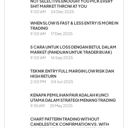
NOT SELECTIVE ENOUGH! YOU PICK EVERY
SHIT MARKET THROW AT YOU
9:00 AM
24 Dec 2025
WHEN SLOW IS FAST & LESS ENTRY IS MORE IN
TRADING
9:00 AM
17 Dec 2025
5 CARA UNTUK LOSS DENGAN BETUL DALAM
MARKET (PANDUAN UNTUK TRADER BIJAK)
9:00 AM
16 Sep 2025
TEKNIK ENTRY FULL MARGIN LOW RISK DAN
HIGH RETURN
2:00 PM
04 Jun 2025
KENAPA PEMILIHAN PAIR ADALAH KUNCI
UTAMA DALAM STRATEGI MENANG TRADING
9:55 AM
25 May 2025
CHART PATTERN TRADING WITHOUT
CANDLESTICK CONFIRMATION VS. WITH