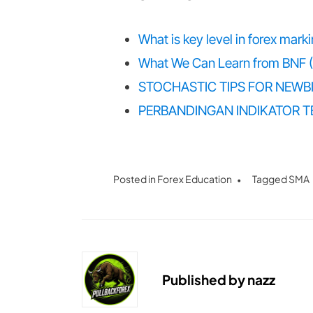
What is key level in forex mark
What We Can Learn from BNF 
STOCHASTIC TIPS FOR NEWB
PERBANDINGAN INDIKATOR 
Posted in
Forex Education
Tagged
SMA
Published by
nazz