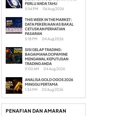
PERLU ANDA TAHU
5:54 PM
06 Aug 2026
THIS WEEK IN THE MARKET:
DATA PEKERJAAN AS BAKAL
CETUSKAN PERHATIAN
PASARAN
5:18 PM
04 Aug 2026
SISI GELAP TRADING:
BAGAIMANA DOPAMINE
MENGAWAL KEPUTUSAN
TRADING ANDA
9:00 AM
04 Aug 2026
ANALISA GOLD OGOS 2026
MINGGU PERTAMA
1:34 PM
02 Aug 2026
PENAFIAN DAN AMARAN