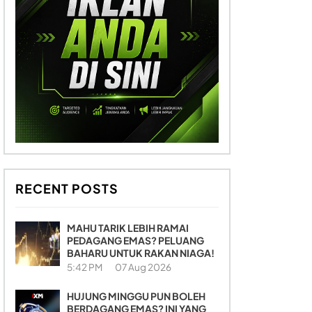
RECENT POSTS
MAHU TARIK LEBIH RAMAI
PEDAGANG EMAS? PELUANG
BAHARU UNTUK RAKAN NIAGA!
5:42 PM
07 Aug 2026
HUJUNG MINGGU PUN BOLEH
BERDAGANG EMAS? INI YANG