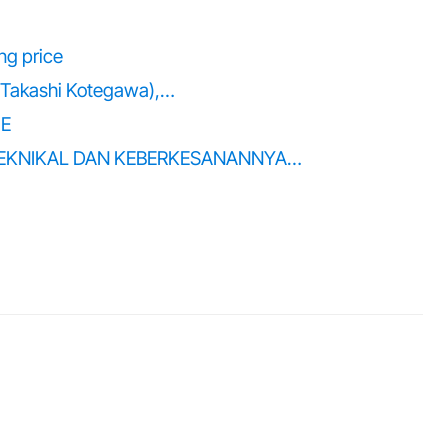
ing price
(Takashi Kotegawa),…
IE
TEKNIKAL DAN KEBERKESANANNYA…