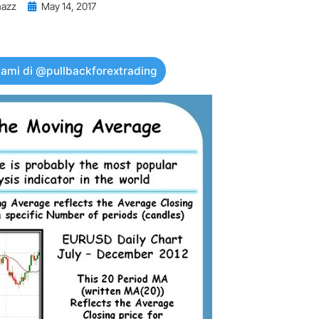
Posted
nazz
May 14, 2017
on
kami di @pullbackforextrading