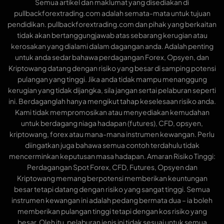
Semua artikel dan maklumat yang disediakan di
pullbackforextrading.com adalah semata-mata untuk tujuan
pendidikan. pullbackforextrading.com dan pihak yang berkaitan
tidak akan bertanggungjawab atas sebarang kerugian atau
kerosakan yang dialami dalam dagangan anda. Adalah penting
untuk anda sedar bahawa perdagangan Forex, Opsyen, dan
Kriptowang datang dengan risiko yang besar di samping potensi
pulangan yang tinggi. Jika anda tidak mampu menanggung
kerugian yang tidak dijangka, sila jangan sertai pelaburan seperti
ini. Berdaganglah hanya mengikut tahap keselesaan risiko anda.
Kami tidak mempromosikan atau menyediakan kemudahan
untuk berdagang niaga hadapan (futures), CFD, opsyen,
kriptowang, forex atau mana-mana instrumen kewangan. Perlu
diingatkan juga bahawa semua contoh terdahulu tidak
mencerminkan keputusan masa hadapan. Amaran Risiko Tinggi:
Perdagangan Spot Forex, CFD, Futures, Opsyen dan
Kriptowang memang berpotensi memberikan keuntungan
besar tetapi datang dengan risiko yang sangat tinggi. Semua
instrumen kewangan ini adalah pedang bermata dua – ia boleh
memberikan pulangan tinggi tetapi dengan kos risiko yang
besar. Oleh itu, pelaburan jenis ini tidak sesuai untuk semua