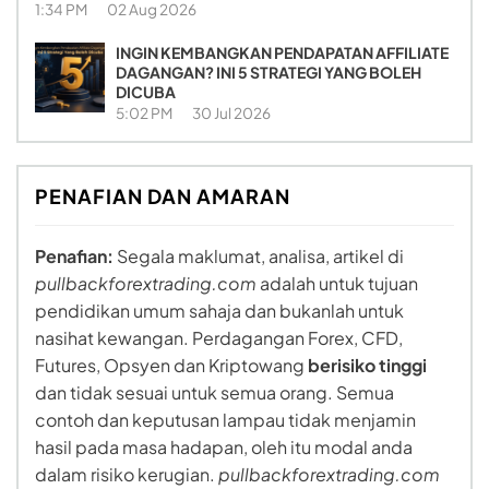
1:34 PM
02 Aug 2026
INGIN KEMBANGKAN PENDAPATAN AFFILIATE
DAGANGAN? INI 5 STRATEGI YANG BOLEH
DICUBA
5:02 PM
30 Jul 2026
PENAFIAN DAN AMARAN
Penafian:
Segala maklumat, analisa, artikel di
pullbackforextrading.com
adalah untuk tujuan
pendidikan umum sahaja dan bukanlah untuk
nasihat kewangan. Perdagangan Forex, CFD,
Futures, Opsyen dan Kriptowang
berisiko tinggi
dan tidak sesuai untuk semua orang. Semua
contoh dan keputusan lampau tidak menjamin
hasil pada masa hadapan, oleh itu modal anda
dalam risiko kerugian.
pullbackforextrading.com