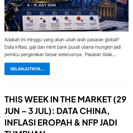
(6
–
9
Jul):Adakah
Minggu
Ini
Adakah ini minggu yang akan ubah arah pasaran global?
Akan
Goncang
Data inflasi, gaji dan minit bank pusat utama mungkin jadi
Pasaran
pemicu pergerakan besar seterusnya. Pasaran tidak…
Global?
SELANJUTNYA...
THIS WEEK IN THE MARKET (29
JUN – 3 JUL): DATA CHINA,
INFLASI EROPAH & NFP JADI