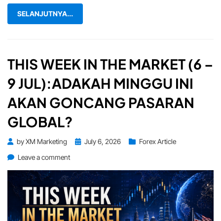
Pantau!
SELANJUTNYA...
THIS WEEK IN THE MARKET (6 –
9 JUL):ADAKAH MINGGU INI
AKAN GONCANG PASARAN
GLOBAL?
Posted
by
XM Marketing
July 6, 2026
Forex Article
on
on
Leave a comment
This
Week
in
the
Market