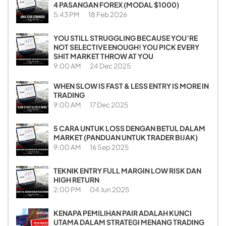
4 PASANGAN FOREX (MODAL $1000)
5:43 PM
18 Feb 2026
YOU STILL STRUGGLING BECAUSE YOU’RE
NOT SELECTIVE ENOUGH! YOU PICK EVERY
SHIT MARKET THROW AT YOU
9:00 AM
24 Dec 2025
WHEN SLOW IS FAST & LESS ENTRY IS MORE IN
TRADING
9:00 AM
17 Dec 2025
5 CARA UNTUK LOSS DENGAN BETUL DALAM
MARKET (PANDUAN UNTUK TRADER BIJAK)
9:00 AM
16 Sep 2025
TEKNIK ENTRY FULL MARGIN LOW RISK DAN
HIGH RETURN
2:00 PM
04 Jun 2025
KENAPA PEMILIHAN PAIR ADALAH KUNCI
UTAMA DALAM STRATEGI MENANG TRADING