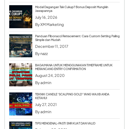
Modal Dagangan Tak Cukup? Bonus Deposit Mungkin
Jawapannya
July 16, 2026
By
XM Marketing
Panduan Fibonacci Retracement: Cara Custom Setting Paling
Simple dan Mudah
December 11, 2017
By
nazz
BAGAIMANA UNTUK MENGGUNAKAN TIMEFRAME UNTUK
MERANCANG ENTRY CONFIRMATION
August 24, 2020
By
admin
TEKNIK CANDLE ‘SCALPING GOLD’ YANG WAJIB ANDA
KETAHUI
July 27, 2021
By
admin
TIPS MENGENAL-PASTI SNR KUAT DAN VALID