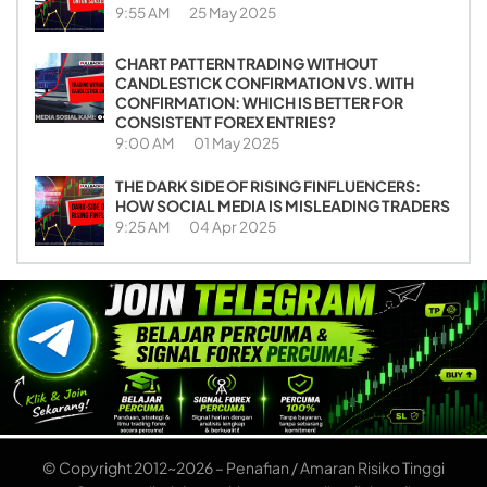
9:55 AM
25 May 2025
CHART PATTERN TRADING WITHOUT
CANDLESTICK CONFIRMATION VS. WITH
CONFIRMATION: WHICH IS BETTER FOR
CONSISTENT FOREX ENTRIES?
9:00 AM
01 May 2025
THE DARK SIDE OF RISING FINFLUENCERS:
HOW SOCIAL MEDIA IS MISLEADING TRADERS
9:25 AM
04 Apr 2025
© Copyright 2012~2026 – Penafian / Amaran Risiko Tinggi