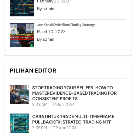
February 20, 2021
By
admin
Jom Kenali Order Block Trading Strategy
March 10, 2023
By
admin
PILIHAN EDITOR
STOP TRADING YOUR BELIEFS: HOW TO
MASTER EVIDENCE-BASED TRADING FOR
CONSISTENT PROFITS
9:39 AM
16 Jun 2026
CARA UNTUK TRADE MULTI-TIMEFRAME
PULLBACKFX: STRATEGI TRADING MTF
7:35 PM
09 Apr 2026