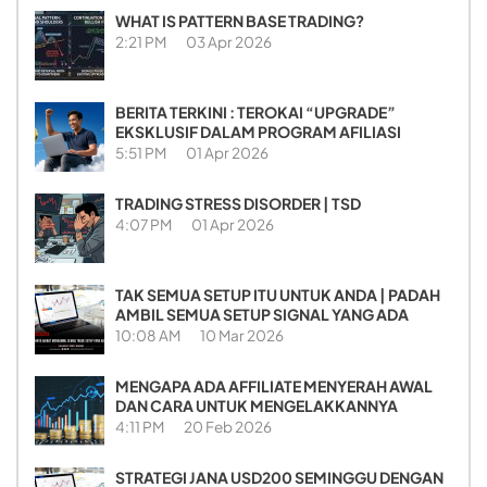
WHAT IS PATTERN BASE TRADING?
2:21 PM
03 Apr 2026
BERITA TERKINI : TEROKAI “UPGRADE”
EKSKLUSIF DALAM PROGRAM AFILIASI
5:51 PM
01 Apr 2026
TRADING STRESS DISORDER | TSD
4:07 PM
01 Apr 2026
TAK SEMUA SETUP ITU UNTUK ANDA | PADAH
AMBIL SEMUA SETUP SIGNAL YANG ADA
10:08 AM
10 Mar 2026
MENGAPA ADA AFFILIATE MENYERAH AWAL
DAN CARA UNTUK MENGELAKKANNYA
4:11 PM
20 Feb 2026
STRATEGI JANA USD200 SEMINGGU DENGAN