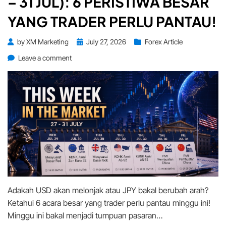
– 31 JUL): 6 PERISTIWA BESAR
YANG TRADER PERLU PANTAU!
Posted
by
XM Marketing
July 27, 2026
Forex Article
on
on
Leave a comment
This
Week
in
the
Market
(27
–
31
Jul):
6
Peristiwa
Adakah USD akan melonjak atau JPY bakal berubah arah?
Besar
Yang
Ketahui 6 acara besar yang trader perlu pantau minggu ini!
Trader
Minggu ini bakal menjadi tumpuan pasaran…
Perlu