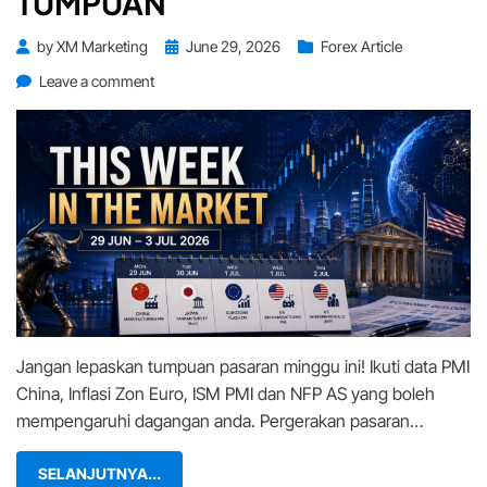
TUMPUAN
Posted
by
XM Marketing
June 29, 2026
Forex Article
on
on
Leave a comment
This
Week
in
the
Market
(29
Jun
–
3
Jul):
Data
Jangan lepaskan tumpuan pasaran minggu ini! Ikuti data PMI
China,
Inflasi
China, Inflasi Zon Euro, ISM PMI dan NFP AS yang boleh
Eropah
mempengaruhi dagangan anda. Pergerakan pasaran…
&
NFP
SELANJUTNYA...
Jadi