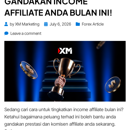
GANDAKAN INCOME
AFFILIATE ANDA BULAN INI!
Posted
by
XM Marketing
July 6, 2026
Forex Article
on
on
Leave a comment
Peluang
Terhad
Untuk
Gandakan
Income
Affiliate
Anda
Bulan
Ini!
Sedang cari cara untuk tingkatkan income affiliate bulan ini?
Ketahui bagaimana peluang terhad ini boleh bantu anda
gandakan prestasi dan komisen affiliate anda sekarang.