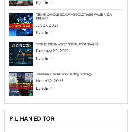
By
admin
TEKNIK CANDLE ‘SCALPING GOLD’ YANG WAJIB ANDA
KETAHUI
July 27, 2021
By
admin
TIPS MENGENAL-PASTI SNR KUAT DAN VALID
February 20, 2021
By
admin
Jom Kenali Order Block Trading Strategy
March 10, 2023
By
admin
PILIHAN EDITOR