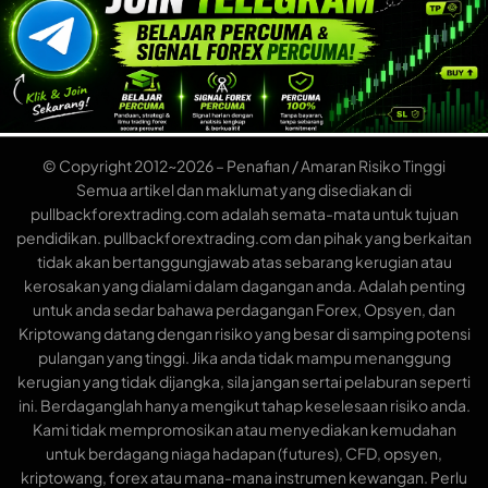
© Copyright 2012~2026 – Penafian / Amaran Risiko Tinggi
Semua artikel dan maklumat yang disediakan di
pullbackforextrading.com adalah semata-mata untuk tujuan
pendidikan. pullbackforextrading.com dan pihak yang berkaitan
tidak akan bertanggungjawab atas sebarang kerugian atau
kerosakan yang dialami dalam dagangan anda. Adalah penting
untuk anda sedar bahawa perdagangan Forex, Opsyen, dan
Kriptowang datang dengan risiko yang besar di samping potensi
pulangan yang tinggi. Jika anda tidak mampu menanggung
kerugian yang tidak dijangka, sila jangan sertai pelaburan seperti
ini. Berdaganglah hanya mengikut tahap keselesaan risiko anda.
Kami tidak mempromosikan atau menyediakan kemudahan
untuk berdagang niaga hadapan (futures), CFD, opsyen,
kriptowang, forex atau mana-mana instrumen kewangan. Perlu