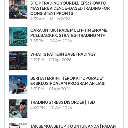
STOP TRADING YOUR BELIEFS: HOW TO
MASTER EVIDENCE-BASED TRADING FOR
CONSISTENT PROFITS
9:39 AM
16 Jun 2026
CARA UNTUK TRADE MULTI-TIMEFRAME
PULLBACKFX: STRATEGI TRADING MTF
7:35 PM
09 Apr 2026
WHAT IS PATTERN BASE TRADING?
2:21 PM
03 Apr 2026
BERITA TERKINI : TEROKAI “UPGRADE”
EKSKLUSIF DALAM PROGRAM AFILIASI
5:51 PM
01 Apr 2026
TRADING STRESS DISORDER | TSD
4:07 PM
01 Apr 2026
TAK SEMUA SETUP ITU UNTUK ANDA | PADAH