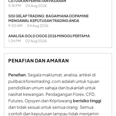
CETUSKAN PERHATIAN PASARAN
5:18 PM
04 Aug 2026
SISI GELAP TRADING: BAGAIMANA DOPAMINE
MENGAWAL KEPUTUSAN TRADING ANDA
9:00 AM
04 Aug 2026
ANALISA GOLD OGOS 2026 MINGGU PERTAMA
1:34 PM
02 Aug 2026
PENAFIAN DAN AMARAN
Penafian:
Segala maklumat, analisa, artikel di
pullbackforextrading.com
adalah untuk tujuan
pendidikan umum sahaja dan bukanlah untuk
nasihat kewangan. Perdagangan Forex, CFD,
Futures, Opsyen dan Kriptowang
berisiko tinggi
dan tidak sesuai untuk semua orang. Semua
contoh dan keputusan lampau tidak menjamin