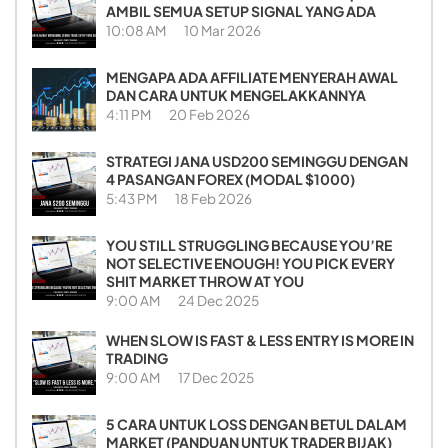
AMBIL SEMUA SETUP SIGNAL YANG ADA
10:08 AM
10 Mar 2026
MENGAPA ADA AFFILIATE MENYERAH AWAL
DAN CARA UNTUK MENGELAKKANNYA
4:11 PM
20 Feb 2026
STRATEGI JANA USD200 SEMINGGU DENGAN
4 PASANGAN FOREX (MODAL $1000)
5:43 PM
18 Feb 2026
YOU STILL STRUGGLING BECAUSE YOU’RE
NOT SELECTIVE ENOUGH! YOU PICK EVERY
SHIT MARKET THROW AT YOU
9:00 AM
24 Dec 2025
WHEN SLOW IS FAST & LESS ENTRY IS MORE IN
TRADING
9:00 AM
17 Dec 2025
5 CARA UNTUK LOSS DENGAN BETUL DALAM
MARKET (PANDUAN UNTUK TRADER BIJAK)