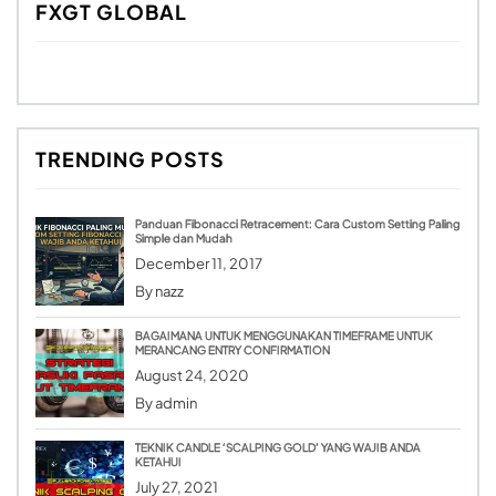
FXGT GLOBAL
TRENDING POSTS
Panduan Fibonacci Retracement: Cara Custom Setting Paling
Simple dan Mudah
December 11, 2017
By
nazz
BAGAIMANA UNTUK MENGGUNAKAN TIMEFRAME UNTUK
MERANCANG ENTRY CONFIRMATION
August 24, 2020
By
admin
TEKNIK CANDLE ‘SCALPING GOLD’ YANG WAJIB ANDA
KETAHUI
July 27, 2021