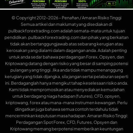
© Copyright 2012~2026 – Penafian / Amaran Risiko Tinggi
Semua artikel dan maklumat yang disediakan di
pullbackforextrading.com adalah semata-mata untuk tujuan
pendidikan. pullbackforextrading.com dan pihak yang berkaitan
tidak akan bertanggungjawab atas sebarang kerugian atau
kerosakan yang dialami dalam dagangan anda. Adalah penting
untuk anda sedar bahawa perdagangan Forex, Opsyen, dan
Kriptowang datang dengan risiko yang besar di samping potensi
pulangan yang tinggi. Jika anda tidak mampu menanggung
kerugian yang tidak dijangka, sila jangan sertai pelaburan seperti
ini. Berdaganglah hanya mengikut tahap keselesaan risiko anda.
Kami tidak mempromosikan atau menyediakan kemudahan
untuk berdagang niaga hadapan (futures), CFD, opsyen,
kriptowang, forex atau mana-mana instrumen kewangan. Perlu
diingatkan juga bahawa semua contoh terdahulu tidak
mencerminkan keputusan masa hadapan. Amaran Risiko Tinggi:
Perdagangan Spot Forex, CFD, Futures, Opsyen dan
Kriptowang memang berpotensi memberikan keuntungan