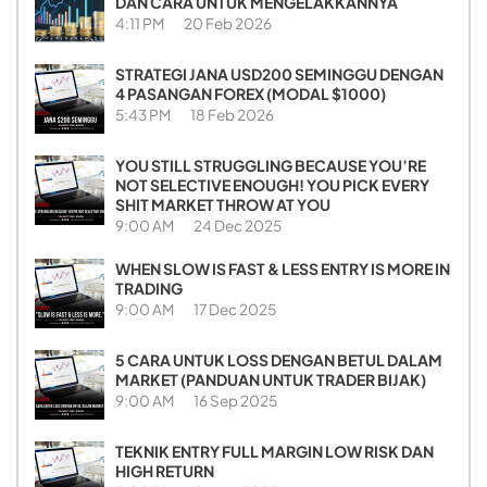
DAN CARA UNTUK MENGELAKKANNYA
4:11 PM
20 Feb 2026
STRATEGI JANA USD200 SEMINGGU DENGAN
4 PASANGAN FOREX (MODAL $1000)
5:43 PM
18 Feb 2026
YOU STILL STRUGGLING BECAUSE YOU’RE
NOT SELECTIVE ENOUGH! YOU PICK EVERY
SHIT MARKET THROW AT YOU
9:00 AM
24 Dec 2025
WHEN SLOW IS FAST & LESS ENTRY IS MORE IN
TRADING
9:00 AM
17 Dec 2025
5 CARA UNTUK LOSS DENGAN BETUL DALAM
MARKET (PANDUAN UNTUK TRADER BIJAK)
9:00 AM
16 Sep 2025
TEKNIK ENTRY FULL MARGIN LOW RISK DAN
HIGH RETURN