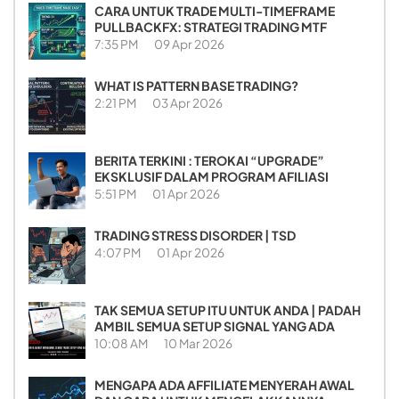
CARA UNTUK TRADE MULTI-TIMEFRAME
PULLBACKFX: STRATEGI TRADING MTF
7:35 PM
09 Apr 2026
WHAT IS PATTERN BASE TRADING?
2:21 PM
03 Apr 2026
BERITA TERKINI : TEROKAI “UPGRADE”
EKSKLUSIF DALAM PROGRAM AFILIASI
5:51 PM
01 Apr 2026
TRADING STRESS DISORDER | TSD
4:07 PM
01 Apr 2026
TAK SEMUA SETUP ITU UNTUK ANDA | PADAH
AMBIL SEMUA SETUP SIGNAL YANG ADA
10:08 AM
10 Mar 2026
MENGAPA ADA AFFILIATE MENYERAH AWAL