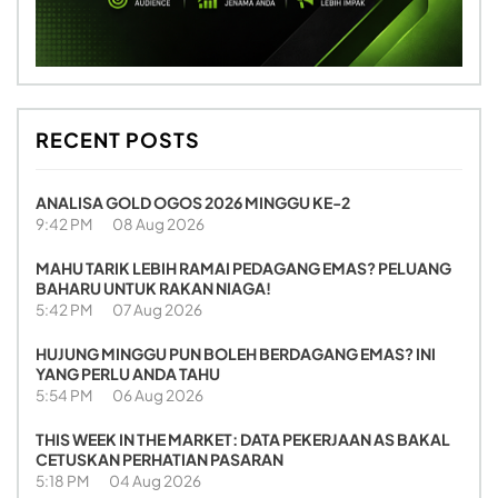
RECENT POSTS
ANALISA GOLD OGOS 2026 MINGGU KE-2
9:42 PM
08 Aug 2026
MAHU TARIK LEBIH RAMAI PEDAGANG EMAS? PELUANG
BAHARU UNTUK RAKAN NIAGA!
5:42 PM
07 Aug 2026
HUJUNG MINGGU PUN BOLEH BERDAGANG EMAS? INI
YANG PERLU ANDA TAHU
5:54 PM
06 Aug 2026
THIS WEEK IN THE MARKET: DATA PEKERJAAN AS BAKAL
CETUSKAN PERHATIAN PASARAN
5:18 PM
04 Aug 2026