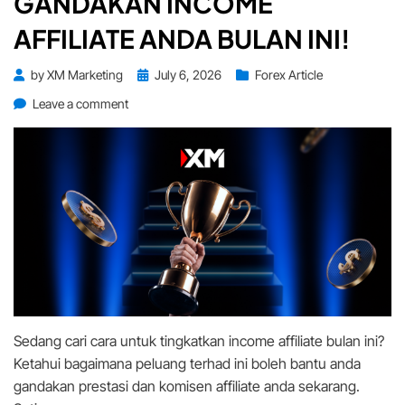
GANDAKAN INCOME
AFFILIATE ANDA BULAN INI!
Posted
by
XM Marketing
July 6, 2026
Forex Article
on
on
Leave a comment
Peluang
Terhad
Untuk
Gandakan
Income
Affiliate
Anda
Bulan
Ini!
Sedang cari cara untuk tingkatkan income affiliate bulan ini?
Ketahui bagaimana peluang terhad ini boleh bantu anda
gandakan prestasi dan komisen affiliate anda sekarang.