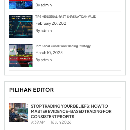
By
admin
TIPS MENGENAL-PASTI SNR KUAT DAN VALID
February 20, 2021
By
admin
Jom Kenali Order Block Trading Strategy
March 10, 2023
By
admin
PILIHAN EDITOR
STOP TRADING YOUR BELIEFS: HOW TO
MASTER EVIDENCE-BASED TRADING FOR
CONSISTENT PROFITS
9:39 AM
16 Jun 2026