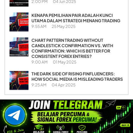
2:00 PM
04 Jun 2025
KENAPA PEMILIHAN PAIR ADALAH KUNCI
UTAMA DALAM STRATEGI MENANG TRADING
9:55 AM
25 May 2025
CHART PATTERN TRADING WITHOUT
CANDLESTICK CONFIRMATION VS. WITH
CONFIRMATION: WHICH IS BETTER FOR
CONSISTENT FOREX ENTRIES?
9:00 AM
01 May 2025
THE DARK SIDE OF RISING FINFLUENCERS:
HOW SOCIAL MEDIA IS MISLEADING TRADERS
9:25 AM
04 Apr 2025