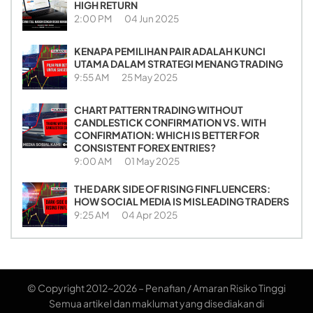
HIGH RETURN
2:00 PM
04 Jun 2025
KENAPA PEMILIHAN PAIR ADALAH KUNCI
UTAMA DALAM STRATEGI MENANG TRADING
9:55 AM
25 May 2025
CHART PATTERN TRADING WITHOUT
CANDLESTICK CONFIRMATION VS. WITH
CONFIRMATION: WHICH IS BETTER FOR
CONSISTENT FOREX ENTRIES?
9:00 AM
01 May 2025
THE DARK SIDE OF RISING FINFLUENCERS:
HOW SOCIAL MEDIA IS MISLEADING TRADERS
9:25 AM
04 Apr 2025
© Copyright 2012~2026 – Penafian / Amaran Risiko Tinggi
Semua artikel dan maklumat yang disediakan di