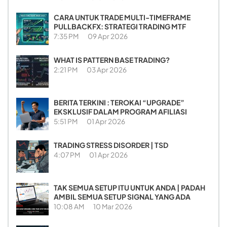
CARA UNTUK TRADE MULTI-TIMEFRAME
PULLBACKFX: STRATEGI TRADING MTF
7:35 PM
09 Apr 2026
WHAT IS PATTERN BASE TRADING?
2:21 PM
03 Apr 2026
BERITA TERKINI : TEROKAI “UPGRADE”
EKSKLUSIF DALAM PROGRAM AFILIASI
5:51 PM
01 Apr 2026
TRADING STRESS DISORDER | TSD
4:07 PM
01 Apr 2026
TAK SEMUA SETUP ITU UNTUK ANDA | PADAH
AMBIL SEMUA SETUP SIGNAL YANG ADA
10:08 AM
10 Mar 2026