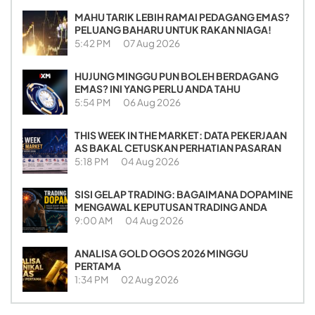
MAHU TARIK LEBIH RAMAI PEDAGANG EMAS?
PELUANG BAHARU UNTUK RAKAN NIAGA!
5:42 PM
07 Aug 2026
HUJUNG MINGGU PUN BOLEH BERDAGANG
EMAS? INI YANG PERLU ANDA TAHU
5:54 PM
06 Aug 2026
THIS WEEK IN THE MARKET: DATA PEKERJAAN
AS BAKAL CETUSKAN PERHATIAN PASARAN
5:18 PM
04 Aug 2026
SISI GELAP TRADING: BAGAIMANA DOPAMINE
MENGAWAL KEPUTUSAN TRADING ANDA
9:00 AM
04 Aug 2026
ANALISA GOLD OGOS 2026 MINGGU
PERTAMA
1:34 PM
02 Aug 2026