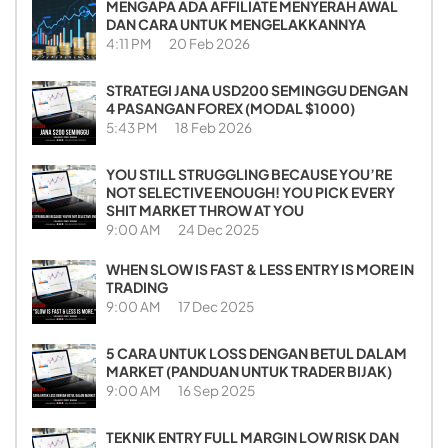
MENGAPA ADA AFFILIATE MENYERAH AWAL
DAN CARA UNTUK MENGELAKKANNYA
4:11 PM
20 Feb 2026
STRATEGI JANA USD200 SEMINGGU DENGAN
4 PASANGAN FOREX (MODAL $1000)
5:43 PM
18 Feb 2026
YOU STILL STRUGGLING BECAUSE YOU’RE
NOT SELECTIVE ENOUGH! YOU PICK EVERY
SHIT MARKET THROW AT YOU
9:00 AM
24 Dec 2025
WHEN SLOW IS FAST & LESS ENTRY IS MORE IN
TRADING
9:00 AM
17 Dec 2025
5 CARA UNTUK LOSS DENGAN BETUL DALAM
MARKET (PANDUAN UNTUK TRADER BIJAK)
9:00 AM
16 Sep 2025
TEKNIK ENTRY FULL MARGIN LOW RISK DAN