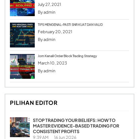
July 27, 2021
By
admin
TIPS MENGENAL-PASTI SNR KUAT DAN VALID
February 20, 2021
By
admin
Jom Kenali Order Block Trading Strategy
March 10, 2023
By
admin
PILIHAN EDITOR
STOP TRADING YOUR BELIEFS: HOW TO
MASTER EVIDENCE-BASED TRADING FOR
CONSISTENT PROFITS
9:39 AM
16 Jun 2026