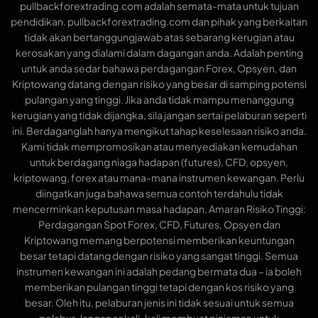
pullbackforextrading.com adalah semata-mata untuk tujuan
pendidikan. pullbackforextrading.com dan pihak yang berkaitan
tidak akan bertanggungjawab atas sebarang kerugian atau
kerosakan yang dialami dalam dagangan anda. Adalah penting
untuk anda sedar bahawa perdagangan Forex, Opsyen, dan
Kriptowang datang dengan risiko yang besar di samping potensi
pulangan yang tinggi. Jika anda tidak mampu menanggung
kerugian yang tidak dijangka, sila jangan sertai pelaburan seperti
ini. Berdaganglah hanya mengikut tahap keselesaan risiko anda.
Kami tidak mempromosikan atau menyediakan kemudahan
untuk berdagang niaga hadapan (futures), CFD, opsyen,
kriptowang, forex atau mana-mana instrumen kewangan. Perlu
diingatkan juga bahawa semua contoh terdahulu tidak
mencerminkan keputusan masa hadapan. Amaran Risiko Tinggi:
Perdagangan Spot Forex, CFD, Futures, Opsyen dan
Kriptowang memang berpotensi memberikan keuntungan
besar tetapi datang dengan risiko yang sangat tinggi. Semua
instrumen kewangan ini adalah pedang bermata dua – ia boleh
memberikan pulangan tinggi tetapi dengan kos risiko yang
besar. Oleh itu, pelaburan jenis ini tidak sesuai untuk semua
pelabur. Jangan sekali-kali membuat pinjaman untuk