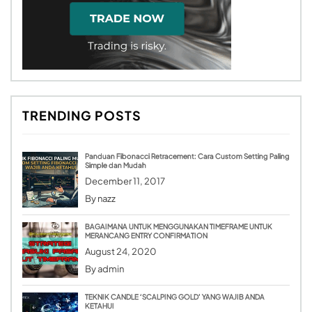
TRENDING POSTS
Panduan Fibonacci Retracement: Cara Custom Setting Paling
Simple dan Mudah
December 11, 2017
By
nazz
BAGAIMANA UNTUK MENGGUNAKAN TIMEFRAME UNTUK
MERANCANG ENTRY CONFIRMATION
August 24, 2020
By
admin
TEKNIK CANDLE ‘SCALPING GOLD’ YANG WAJIB ANDA
KETAHUI