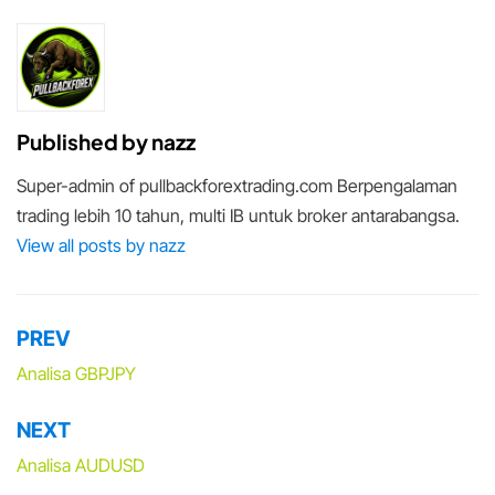
Published by
nazz
Super-admin of pullbackforextrading.com Berpengalaman
trading lebih 10 tahun, multi IB untuk broker antarabangsa.
View all posts by nazz
PREV
Post
navigation
Analisa GBPJPY
NEXT
Analisa AUDUSD