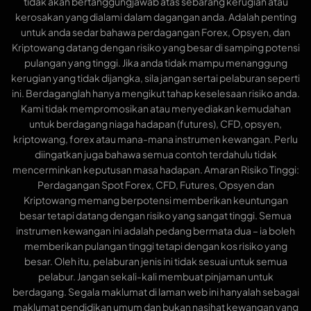
tidak akan bertanggungjawab atas sebarang kerugian atau
kerosakan yang dialami dalam dagangan anda. Adalah penting
untuk anda sedar bahawa perdagangan Forex, Opsyen, dan
Kriptowang datang dengan risiko yang besar di samping potensi
pulangan yang tinggi. Jika anda tidak mampu menanggung
kerugian yang tidak dijangka, sila jangan sertai pelaburan seperti
ini. Berdaganglah hanya mengikut tahap keselesaan risiko anda.
Kami tidak mempromosikan atau menyediakan kemudahan
untuk berdagang niaga hadapan (futures), CFD, opsyen,
kriptowang, forex atau mana-mana instrumen kewangan. Perlu
diingatkan juga bahawa semua contoh terdahulu tidak
mencerminkan keputusan masa hadapan. Amaran Risiko Tinggi:
Perdagangan Spot Forex, CFD, Futures, Opsyen dan
Kriptowang memang berpotensi memberikan keuntungan
besar tetapi datang dengan risiko yang sangat tinggi. Semua
instrumen kewangan ini adalah pedang bermata dua – ia boleh
memberikan pulangan tinggi tetapi dengan kos risiko yang
besar. Oleh itu, pelaburan jenis ini tidak sesuai untuk semua
pelabur. Jangan sekali-kali membuat pinjaman untuk
berdagang. Segala maklumat di laman web ini hanyalah sebagai
maklumat pendidikan umum dan bukan nasihat kewangan yang