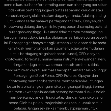
pendidikan. pullbackforextrading.com dan pihak yang berkaitan
tidak akan bertanggungjawab atas sebarang kerugian atau
kerosakan yang dialami dalam dagangan anda. Adalah penting
untuk anda sedar bahawa perdagangan Forex, Opsyen, dan
Kriptowang datang dengan risiko yang besar di samping potensi
pulangan yang tinggi. Jika anda tidak mampu menanggung
kerugian yang tidak dijangka, sila jangan sertai pelaburan seperti
ini. Berdaganglah hanya mengikut tahap keselesaan risiko anda.
Kami tidak mempromosikan atau menyediakan kemudahan
untuk berdagang niaga hadapan (futures), CFD, opsyen,
kriptowang, forex atau mana-mana instrumen kewangan. Perlu
diingatkan juga bahawa semua contoh terdahulu tidak
mencerminkan keputusan masa hadapan. Amaran Risiko Tinggi:
Perdagangan Spot Forex, CFD, Futures, Opsyen dan
Kriptowang memang berpotensi memberikan keuntungan
besar tetapi datang dengan risiko yang sangat tinggi. Semua
instrumen kewangan ini adalah pedang bermata dua – ia boleh
memberikan pulangan tinggi tetapi dengan kos risiko yang
besar. Oleh itu, pelaburan jenis ini tidak sesuai untuk semua
pelabur. Jangan sekali-kali membuat pinjaman untuk