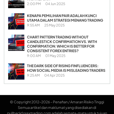
2:00 PM
04 Jun 2025
KENAPA PEMILIHAN PAIR ADALAH KUNCI
UTAMA DALAM STRATEGI MENANG TRADING
9:55 AM
25 May 2025
CHART PATTERN TRADING WITHOUT
CANDLESTICK CONFIRMATION VS. WITH
CONFIRMATION: WHICH IS BETTER FOR
CONSISTENT FOREX ENTRIES?
9:00 AM
01 May 2025
THE DARK SIDE OF RISING FINFLUENCERS:
HOW SOCIAL MEDIA IS MISLEADING TRADERS
9:25 AM
04 Apr 2025
© Copyright 2012~2026 – Penafian / Amaran Risiko Tinggi
Semua artikel dan maklumat yang disediakan di
pullbackforextrading.com adalah semata-mata untuk tujuan