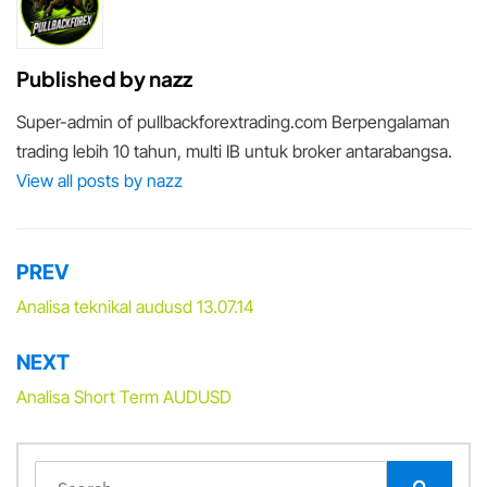
Published by
nazz
Super-admin of pullbackforextrading.com Berpengalaman
trading lebih 10 tahun, multi IB untuk broker antarabangsa.
View all posts by nazz
PREV
Post
navigation
Analisa teknikal audusd 13.07.14
NEXT
Analisa Short Term AUDUSD
Search