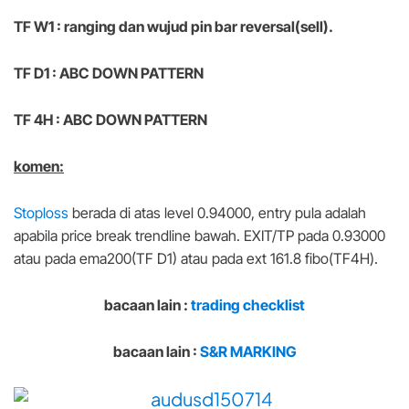
TF W1 : ranging dan wujud pin bar reversal(sell).
TF D1 : ABC DOWN PATTERN
TF 4H : ABC DOWN PATTERN
komen:
Stoploss
berada di atas level 0.94000, entry pula adalah
apabila price break trendline bawah. EXIT/TP pada 0.93000
atau pada ema200(TF D1) atau pada ext 161.8 fibo(TF4H).
bacaan lain :
trading checklist
bacaan lain :
S&R MARKING