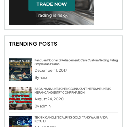
TRENDING POSTS
Panduan Fibonacci Retracement: Cara Custom Setting Paling
Simple dan Mudah
December 11, 2017
By
nazz
BAGAIMANA UNTUK MENGGUNAKAN TIMEFRAME UNTUK
MERANCANG ENTRY CONFIRMATION
August 24, 2020
By
admin
TEKNIK CANDLE ‘SCALPING GOLD’ YANG WAJIB ANDA
KETAHUI