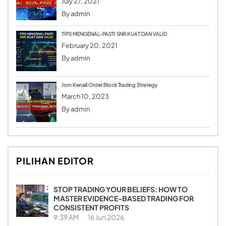
July 27, 2021
By
admin
TIPS MENGENAL-PASTI SNR KUAT DAN VALID
February 20, 2021
By
admin
Jom Kenali Order Block Trading Strategy
March 10, 2023
By
admin
PILIHAN EDITOR
STOP TRADING YOUR BELIEFS: HOW TO
MASTER EVIDENCE-BASED TRADING FOR
CONSISTENT PROFITS
9:39 AM
16 Jun 2026