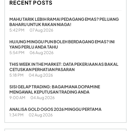
RECENT POSTS
MAHU TARIK LEBIH RAMAI PEDAGANG EMAS? PELUANG
BAHARU UNTUK RAKAN NIAGA!
5:42 PM
07 Aug 2026
HUJUNG MINGGU PUN BOLEH BERDAGANG EMAS? INI
YANG PERLU ANDA TAHU
5:54 PM
06 Aug 2026
THIS WEEK IN THE MARKET: DATA PEKERJAAN AS BAKAL
CETUSKAN PERHATIAN PASARAN
5:18 PM
04 Aug 2026
SISI GELAP TRADING: BAGAIMANA DOPAMINE
MENGAWAL KEPUTUSAN TRADING ANDA
9:00 AM
04 Aug 2026
ANALISA GOLD OGOS 2026 MINGGU PERTAMA
1:34 PM
02 Aug 2026