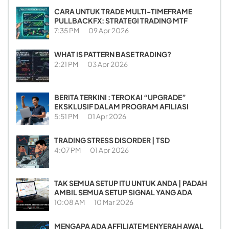
CARA UNTUK TRADE MULTI-TIMEFRAME
PULLBACKFX: STRATEGI TRADING MTF
7:35 PM
09 Apr 2026
WHAT IS PATTERN BASE TRADING?
2:21 PM
03 Apr 2026
BERITA TERKINI : TEROKAI “UPGRADE”
EKSKLUSIF DALAM PROGRAM AFILIASI
5:51 PM
01 Apr 2026
TRADING STRESS DISORDER | TSD
4:07 PM
01 Apr 2026
TAK SEMUA SETUP ITU UNTUK ANDA | PADAH
AMBIL SEMUA SETUP SIGNAL YANG ADA
10:08 AM
10 Mar 2026
MENGAPA ADA AFFILIATE MENYERAH AWAL