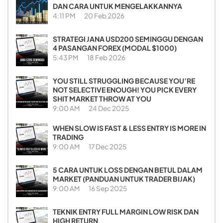
DAN CARA UNTUK MENGELAKKANNYA
4:11 PM
20 Feb 2026
STRATEGI JANA USD200 SEMINGGU DENGAN
4 PASANGAN FOREX (MODAL $1000)
5:43 PM
18 Feb 2026
YOU STILL STRUGGLING BECAUSE YOU’RE
NOT SELECTIVE ENOUGH! YOU PICK EVERY
SHIT MARKET THROW AT YOU
9:00 AM
24 Dec 2025
WHEN SLOW IS FAST & LESS ENTRY IS MORE IN
TRADING
9:00 AM
17 Dec 2025
5 CARA UNTUK LOSS DENGAN BETUL DALAM
MARKET (PANDUAN UNTUK TRADER BIJAK)
9:00 AM
16 Sep 2025
TEKNIK ENTRY FULL MARGIN LOW RISK DAN
HIGH RETURN