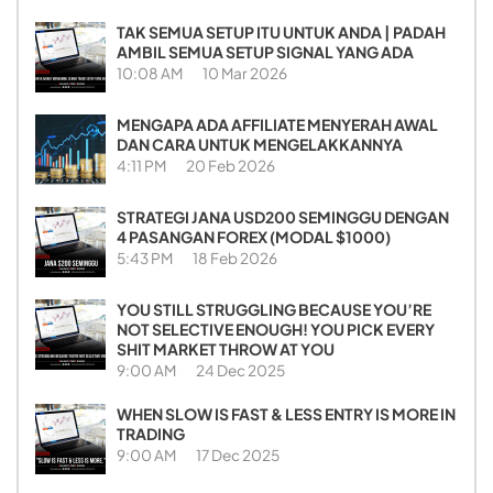
TAK SEMUA SETUP ITU UNTUK ANDA | PADAH
AMBIL SEMUA SETUP SIGNAL YANG ADA
10:08 AM
10 Mar 2026
MENGAPA ADA AFFILIATE MENYERAH AWAL
DAN CARA UNTUK MENGELAKKANNYA
4:11 PM
20 Feb 2026
STRATEGI JANA USD200 SEMINGGU DENGAN
4 PASANGAN FOREX (MODAL $1000)
5:43 PM
18 Feb 2026
YOU STILL STRUGGLING BECAUSE YOU’RE
NOT SELECTIVE ENOUGH! YOU PICK EVERY
SHIT MARKET THROW AT YOU
9:00 AM
24 Dec 2025
WHEN SLOW IS FAST & LESS ENTRY IS MORE IN
TRADING
9:00 AM
17 Dec 2025