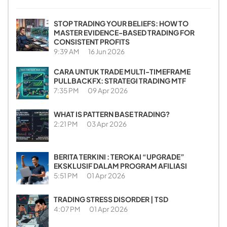
STOP TRADING YOUR BELIEFS: HOW TO
MASTER EVIDENCE-BASED TRADING FOR
CONSISTENT PROFITS
9:39 AM
16 Jun 2026
CARA UNTUK TRADE MULTI-TIMEFRAME
PULLBACKFX: STRATEGI TRADING MTF
7:35 PM
09 Apr 2026
WHAT IS PATTERN BASE TRADING?
2:21 PM
03 Apr 2026
BERITA TERKINI : TEROKAI “UPGRADE”
EKSKLUSIF DALAM PROGRAM AFILIASI
5:51 PM
01 Apr 2026
TRADING STRESS DISORDER | TSD
4:07 PM
01 Apr 2026