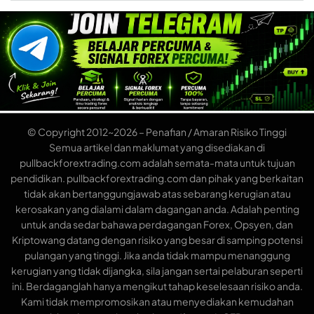
© Copyright 2012~2026 – Penafian / Amaran Risiko Tinggi
Semua artikel dan maklumat yang disediakan di
pullbackforextrading.com adalah semata-mata untuk tujuan
pendidikan. pullbackforextrading.com dan pihak yang berkaitan
tidak akan bertanggungjawab atas sebarang kerugian atau
kerosakan yang dialami dalam dagangan anda. Adalah penting
untuk anda sedar bahawa perdagangan Forex, Opsyen, dan
Kriptowang datang dengan risiko yang besar di samping potensi
pulangan yang tinggi. Jika anda tidak mampu menanggung
kerugian yang tidak dijangka, sila jangan sertai pelaburan seperti
ini. Berdaganglah hanya mengikut tahap keselesaan risiko anda.
Kami tidak mempromosikan atau menyediakan kemudahan