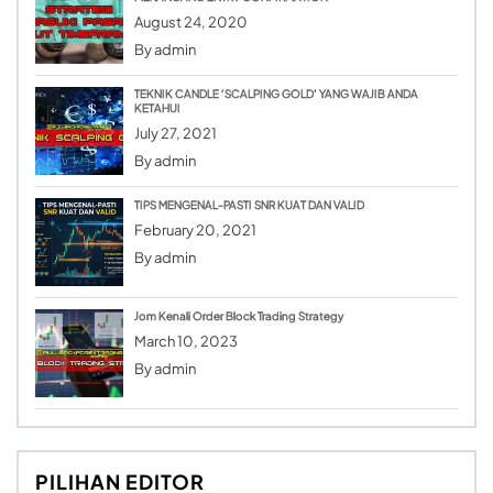
August 24, 2020
By
admin
TEKNIK CANDLE ‘SCALPING GOLD’ YANG WAJIB ANDA
KETAHUI
July 27, 2021
By
admin
TIPS MENGENAL-PASTI SNR KUAT DAN VALID
February 20, 2021
By
admin
Jom Kenali Order Block Trading Strategy
March 10, 2023
By
admin
PILIHAN EDITOR