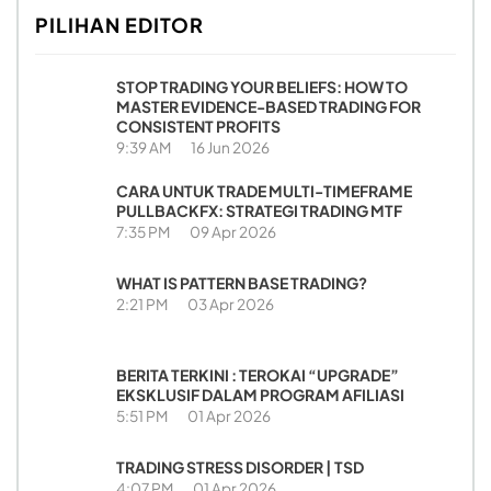
PILIHAN EDITOR
STOP TRADING YOUR BELIEFS: HOW TO
MASTER EVIDENCE-BASED TRADING FOR
CONSISTENT PROFITS
9:39 AM
16 Jun 2026
CARA UNTUK TRADE MULTI-TIMEFRAME
PULLBACKFX: STRATEGI TRADING MTF
7:35 PM
09 Apr 2026
WHAT IS PATTERN BASE TRADING?
2:21 PM
03 Apr 2026
BERITA TERKINI : TEROKAI “UPGRADE”
EKSKLUSIF DALAM PROGRAM AFILIASI
5:51 PM
01 Apr 2026
TRADING STRESS DISORDER | TSD
4:07 PM
01 Apr 2026