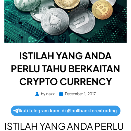
ISTILAH YANG ANDA
PERLU TAHU BERKAITAN
CRYPTO CURRENCY
Posted
by
nazz
December 1, 2017
on
Ikuti telegram kami di @pullbackforextrading
ISTILAH YANG ANDA PERLU