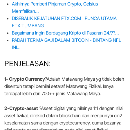
Akhirnya Pemberi Pinjaman Crypto, Celsius
Memfailkan…
DISEBALIK KEJATUHAN FTX.COM | PUNCA UTAMA
FTX TUMBANG
Bagaimana Ingin Berdagang Kripto di Pasaran 24/7?…
PADAH TERIMA GAJI DALAM BITCOIN - BINTANG NFL
INI…
PENJELASAN:
1- Crypto Currency
?
Adalah Matawang Maya yg tidak boleh
disentuh tetapi bernilai setaraf Matawang Fizikal. Ianya
terdapat lebih dari 700++ jenis Matawang Maya.
2-Crypto-asset
?
Asset digital yang nilainya 1:1 dengan nilai
asset fizikal, direkod dalam blockchain dan menpunyai ciri2
keselamatan sama dengan cryptocurrency, cuma bezanya
nilai crypto asset disandarkan pada nilai asset fizikal.