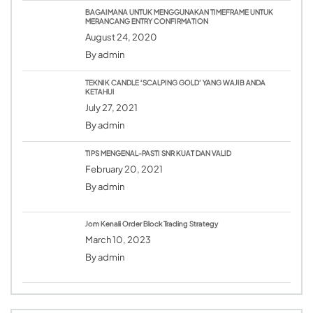
BAGAIMANA UNTUK MENGGUNAKAN TIMEFRAME UNTUK
MERANCANG ENTRY CONFIRMATION
August 24, 2020
By
admin
TEKNIK CANDLE ‘SCALPING GOLD’ YANG WAJIB ANDA
KETAHUI
July 27, 2021
By
admin
TIPS MENGENAL-PASTI SNR KUAT DAN VALID
February 20, 2021
By
admin
Jom Kenali Order Block Trading Strategy
March 10, 2023
By
admin