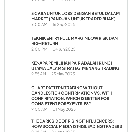
5 CARA UNTUK LOSS DENGAN BETUL DALAM
MARKET (PANDUAN UNTUK TRADER BIJAK)
9:00 AM
16 Sep 2025
TEKNIK ENTRY FULL MARGIN LOW RISK DAN
HIGH RETURN
2:00 PM
04 Jun 2025
KENAPA PEMILIHAN PAIR ADALAH KUNCI
UTAMA DALAM STRATEGI MENANG TRADING
9:55 AM
25 May 2025
CHART PATTERN TRADING WITHOUT
CANDLESTICK CONFIRMATION VS. WITH
CONFIRMATION: WHICH IS BETTER FOR
CONSISTENT FOREX ENTRIES?
9:00 AM
01 May 2025
THE DARK SIDE OF RISING FINFLUENCERS:
HOW SOCIAL MEDIA IS MISLEADING TRADERS
9:25 AM
04 Apr 2025