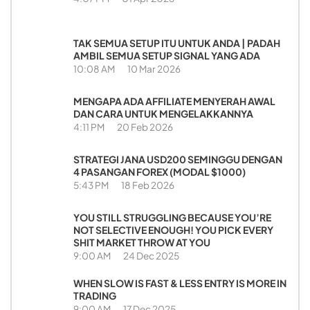
TAK SEMUA SETUP ITU UNTUK ANDA | PADAH
AMBIL SEMUA SETUP SIGNAL YANG ADA
10:08 AM
10 Mar 2026
MENGAPA ADA AFFILIATE MENYERAH AWAL
DAN CARA UNTUK MENGELAKKANNYA
4:11 PM
20 Feb 2026
STRATEGI JANA USD200 SEMINGGU DENGAN
4 PASANGAN FOREX (MODAL $1000)
5:43 PM
18 Feb 2026
YOU STILL STRUGGLING BECAUSE YOU’RE
NOT SELECTIVE ENOUGH! YOU PICK EVERY
SHIT MARKET THROW AT YOU
9:00 AM
24 Dec 2025
WHEN SLOW IS FAST & LESS ENTRY IS MORE IN
TRADING
9:00 AM
17 Dec 2025