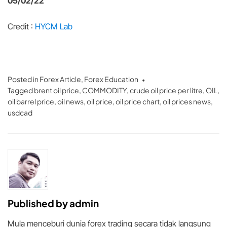
05/02/22
Credit :
HYCM Lab
Posted in
Forex Article
,
Forex Education
Tagged
brent oil price
,
COMMODITY
,
crude oil price per litre
,
OIL
,
oil barrel price
,
oil news
,
oil price
,
oil price chart
,
oil prices news
,
usdcad
Published by
admin
Mula menceburi dunia forex trading secara tidak langsung