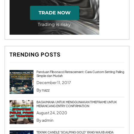
TRENDING POSTS
Panduan Fibonacci Retracement: Cara Custom Setting Paling
Simple dan Mudah
December 11, 2017
By
nazz
BAGAIMANA UNTUK MENGGUNAKAN TIMEFRAME UNTUK
MERANCANG ENTRY CONFIRMATION
August 24, 2020
By
admin
TEKNIK CANDLE ‘SCALPING GOLD’ YANG WAJIB ANDA