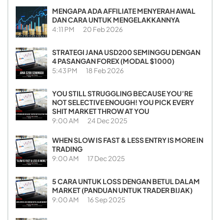
MENGAPA ADA AFFILIATE MENYERAH AWAL
DAN CARA UNTUK MENGELAKKANNYA
4:11 PM
20 Feb 2026
STRATEGI JANA USD200 SEMINGGU DENGAN
4 PASANGAN FOREX (MODAL $1000)
5:43 PM
18 Feb 2026
YOU STILL STRUGGLING BECAUSE YOU’RE
NOT SELECTIVE ENOUGH! YOU PICK EVERY
SHIT MARKET THROW AT YOU
9:00 AM
24 Dec 2025
WHEN SLOW IS FAST & LESS ENTRY IS MORE IN
TRADING
9:00 AM
17 Dec 2025
5 CARA UNTUK LOSS DENGAN BETUL DALAM
MARKET (PANDUAN UNTUK TRADER BIJAK)
9:00 AM
16 Sep 2025