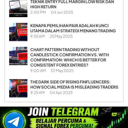
TEKNIK ENTRY FULL MARGIN LOW RISK DAN
HIGH RETURN
2:00 PM
04 Jun 2025
KENAPA PEMILIHAN PAIR ADALAH KUNCI
UTAMA DALAM STRATEGI MENANG TRADING
9:55 AM
25 May 2025
CHART PATTERN TRADING WITHOUT
CANDLESTICK CONFIRMATION VS. WITH
CONFIRMATION: WHICH IS BETTER FOR
CONSISTENT FOREX ENTRIES?
9:00 AM
01 May 2025
THE DARK SIDE OF RISING FINFLUENCERS:
HOW SOCIAL MEDIA IS MISLEADING TRADERS
9:25 AM
04 Apr 2025