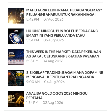
MAHU TARIK LEBIH RAMAI PEDAGANG EMAS?
PELUANG BAHARU UNTUK RAKAN NIAGA!
5:42 PM
07 Aug 2026
HUJUNG MINGGU PUN BOLEH BERDAGANG
EMAS? INI YANG PERLU ANDA TAHU
5:54 PM
06 Aug 2026
THIS WEEK IN THE MARKET: DATA PEKERJAAN
AS BAKAL CETUSKAN PERHATIAN PASARAN
5:18 PM
04 Aug 2026
SISI GELAP TRADING: BAGAIMANA DOPAMINE
MENGAWAL KEPUTUSAN TRADING ANDA
9:00 AM
04 Aug 2026
ANALISA GOLD OGOS 2026 MINGGU
PERTAMA
1:34 PM
02 Aug 2026