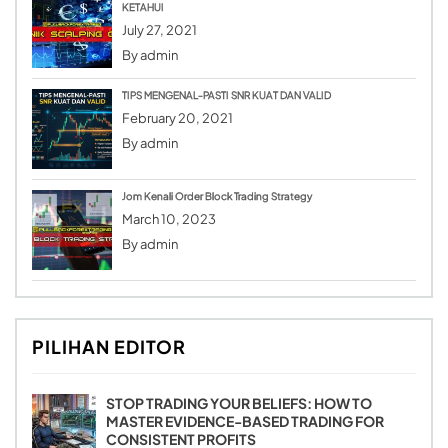
KETAHUI
July 27, 2021
By
admin
TIPS MENGENAL-PASTI SNR KUAT DAN VALID
February 20, 2021
By
admin
Jom Kenali Order Block Trading Strategy
March 10, 2023
By
admin
PILIHAN EDITOR
STOP TRADING YOUR BELIEFS: HOW TO
MASTER EVIDENCE-BASED TRADING FOR
CONSISTENT PROFITS