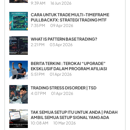
9:39 AM
16 Jun 2026
CARA UNTUK TRADE MULTI-TIMEFRAME
PULLBACKFX: STRATEGI TRADING MTF
7:35 PM
09 Apr 2026
WHAT IS PATTERN BASE TRADING?
2:21 PM
03 Apr 2026
BERITA TERKINI : TEROKAI “UPGRADE”
EKSKLUSIF DALAM PROGRAM AFILIASI
5:51 PM
01 Apr 2026
TRADING STRESS DISORDER | TSD
4:07 PM
01 Apr 2026
TAK SEMUA SETUP ITU UNTUK ANDA | PADAH
AMBIL SEMUA SETUP SIGNAL YANG ADA
10:08 AM
10 Mar 2026