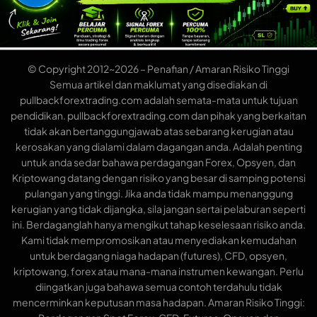
© Copyright 2012~2026 – Penafian / Amaran Risiko Tinggi
Semua artikel dan maklumat yang disediakan di
pullbackforextrading.com adalah semata-mata untuk tujuan
pendidikan. pullbackforextrading.com dan pihak yang berkaitan
tidak akan bertanggungjawab atas sebarang kerugian atau
kerosakan yang dialami dalam dagangan anda. Adalah penting
untuk anda sedar bahawa perdagangan Forex, Opsyen, dan
Kriptowang datang dengan risiko yang besar di samping potensi
pulangan yang tinggi. Jika anda tidak mampu menanggung
kerugian yang tidak dijangka, sila jangan sertai pelaburan seperti
ini. Berdaganglah hanya mengikut tahap keselesaan risiko anda.
Kami tidak mempromosikan atau menyediakan kemudahan
untuk berdagang niaga hadapan (futures), CFD, opsyen,
kriptowang, forex atau mana-mana instrumen kewangan. Perlu
diingatkan juga bahawa semua contoh terdahulu tidak
mencerminkan keputusan masa hadapan. Amaran Risiko Tinggi: