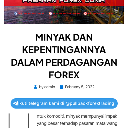
MINYAK DAN
KEPENTINGANNYA
DALAM PERDAGANGAN
FOREX
Posted
by
admin
February 5, 2022
on
Ikuti telegram kami di @pullbackforextrading
U
ntuk komoditi, minyak mempunyai impak
yang besar terhadap pasaran mata wang.