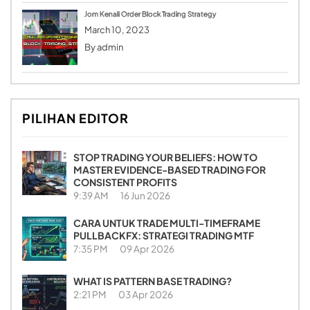
Jom Kenali Order Block Trading Strategy
March 10, 2023
By
admin
PILIHAN EDITOR
STOP TRADING YOUR BELIEFS: HOW TO
MASTER EVIDENCE-BASED TRADING FOR
CONSISTENT PROFITS
9:39 AM
16 Jun 2026
CARA UNTUK TRADE MULTI-TIMEFRAME
PULLBACKFX: STRATEGI TRADING MTF
7:35 PM
09 Apr 2026
WHAT IS PATTERN BASE TRADING?
2:21 PM
03 Apr 2026