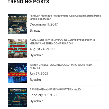
TRENDING POSTS
Panduan Fibonacci Retracement: Cara Custom Setting Paling
Simple dan Mudah
December 11, 2017
By
nazz
BAGAIMANA UNTUK MENGGUNAKAN TIMEFRAME UNTUK
MERANCANG ENTRY CONFIRMATION
August 24, 2020
By
admin
TEKNIK CANDLE ‘SCALPING GOLD’ YANG WAJIB ANDA
KETAHUI
July 27, 2021
By
admin
TIPS MENGENAL-PASTI SNR KUAT DAN VALID
February 20, 2021
By
admin