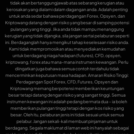
tidak akan bertanggungjawab atas sebarang kerugian atau
kerosakan yang dialami dalam dagangan anda. Adalah penting
untuk anda sedar bahawa perdagangan Forex, Opsyen, dan
Kriptowang datang dengan risiko yang besar di samping potensi
pulangan yang tinggi. Jika anda tidak mampu menanggung
kerugian yang tidak dijangka, sila jangan sertai pelaburan seperti
ini. Berdaganglah hanya mengikut tahap keselesaan risiko anda.
Kami tidak mempromosikan atau menyediakan kemudahan
untuk berdagang niaga hadapan (futures), CFD, opsyen,
kriptowang, forex atau mana-mana instrumen kewangan. Perlu
diingatkan juga bahawa semua contoh terdahulu tidak
mencerminkan keputusan masa hadapan. Amaran Risiko Tinggi:
Perdagangan Spot Forex, CFD, Futures, Opsyen dan
Kriptowang memang berpotensi memberikan keuntungan
besar tetapi datang dengan risiko yang sangat tinggi. Semua
instrumen kewangan ini adalah pedang bermata dua – ia boleh
memberikan pulangan tinggi tetapi dengan kos risiko yang
besar. Oleh itu, pelaburan jenis ini tidak sesuai untuk semua
pelabur. Jangan sekali-kali membuat pinjaman untuk
berdagang. Segala maklumat di laman web ini hanyalah sebagai