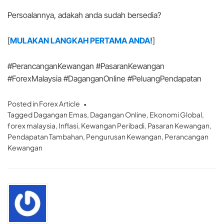
Persoalannya, adakah anda sudah bersedia?
[
MULAKAN LANGKAH PERTAMA ANDA!
]
#PerancanganKewangan #PasaranKewangan
#ForexMalaysia #DaganganOnline #PeluangPendapatan
Posted in
Forex Article
Tagged
Dagangan Emas
,
Dagangan Online
,
Ekonomi Global
,
forex malaysia
,
Inflasi
,
Kewangan Peribadi
,
Pasaran Kewangan
,
Pendapatan Tambahan
,
Pengurusan Kewangan
,
Perancangan
Kewangan