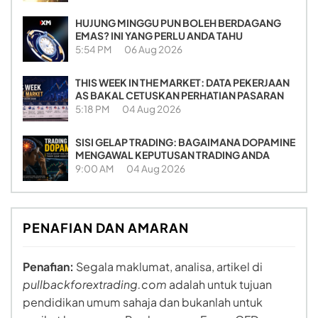
HUJUNG MINGGU PUN BOLEH BERDAGANG
EMAS? INI YANG PERLU ANDA TAHU
5:54 PM
06 Aug 2026
THIS WEEK IN THE MARKET: DATA PEKERJAAN
AS BAKAL CETUSKAN PERHATIAN PASARAN
5:18 PM
04 Aug 2026
SISI GELAP TRADING: BAGAIMANA DOPAMINE
MENGAWAL KEPUTUSAN TRADING ANDA
9:00 AM
04 Aug 2026
PENAFIAN DAN AMARAN
Penafian:
Segala maklumat, analisa, artikel di
pullbackforextrading.com
adalah untuk tujuan
pendidikan umum sahaja dan bukanlah untuk