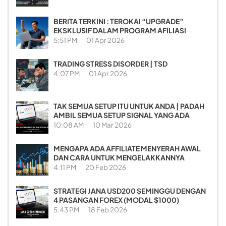
BERITA TERKINI : TEROKAI “UPGRADE”
EKSKLUSIF DALAM PROGRAM AFILIASI
5:51 PM
01 Apr 2026
TRADING STRESS DISORDER | TSD
4:07 PM
01 Apr 2026
TAK SEMUA SETUP ITU UNTUK ANDA | PADAH
AMBIL SEMUA SETUP SIGNAL YANG ADA
10:08 AM
10 Mar 2026
MENGAPA ADA AFFILIATE MENYERAH AWAL
DAN CARA UNTUK MENGELAKKANNYA
4:11 PM
20 Feb 2026
STRATEGI JANA USD200 SEMINGGU DENGAN
4 PASANGAN FOREX (MODAL $1000)
5:43 PM
18 Feb 2026