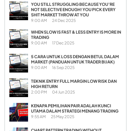
YOU STILL STRUGGLING BECAUSE YOU’RE
NOT SELECTIVE ENOUGH! YOU PICK EVERY
SHIT MARKET THROW AT YOU
9:00 AM
24 Dec 2025
WHEN SLOW IS FAST & LESS ENTRY IS MORE IN
TRADING
9:00 AM
17 Dec 2025
5 CARA UNTUK LOSS DENGAN BETUL DALAM
MARKET (PANDUAN UNTUK TRADER BIJAK)
9:00 AM
16 Sep 2025
TEKNIK ENTRY FULL MARGIN LOW RISK DAN
HIGH RETURN
2:00 PM
04 Jun 2025
KENAPA PEMILIHAN PAIR ADALAH KUNCI
UTAMA DALAM STRATEGI MENANG TRADING
9:55 AM
25 May 2025
CHART PATTERN TRADING WITHOUT