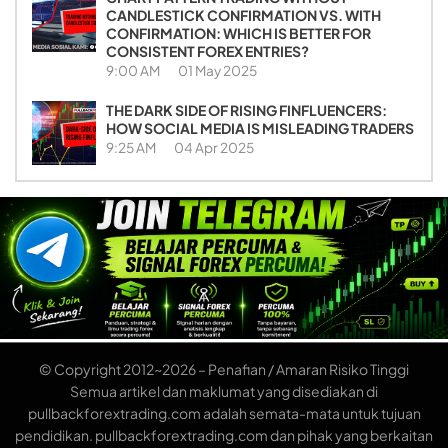
CANDLESTICK CONFIRMATION VS. WITH
CONFIRMATION: WHICH IS BETTER FOR
CONSISTENT FOREX ENTRIES?
9:00 AM
01 May 2025
THE DARK SIDE OF RISING FINFLUENCERS:
HOW SOCIAL MEDIA IS MISLEADING TRADERS
9:25 AM
04 Apr 2025
© Copyright 2012~2026 – Penafian / Amaran Risiko Tinggi
Semua artikel dan maklumat yang disediakan di
pullbackforextrading.com adalah semata-mata untuk tujuan
pendidikan. pullbackforextrading.com dan pihak yang berkaitan