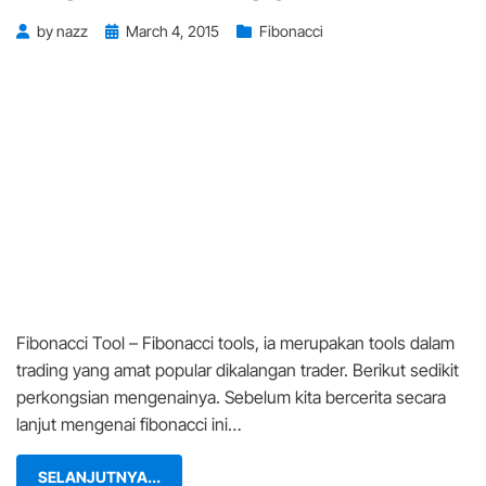
Posted
by
nazz
March 4, 2015
Fibonacci
on
Fibonacci Tool – Fibonacci tools, ia merupakan tools dalam
trading yang amat popular dikalangan trader. Berikut sedikit
perkongsian mengenainya. Sebelum kita bercerita secara
lanjut mengenai fibonacci ini…
SELANJUTNYA...