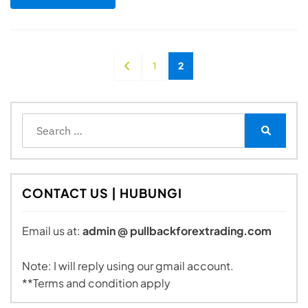
Posts
PREVIOUS
PAGE
PAGE
1
2
pagination
PAGE
Search
for:
Search
CONTACT US | HUBUNGI
Email us at:
admin @ pullbackforextrading.com
Note: I will reply using our gmail account.
**Terms and condition apply