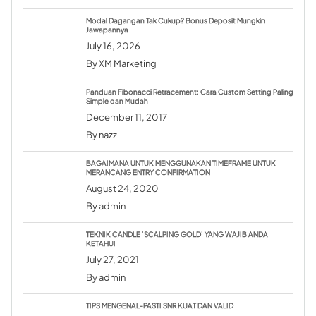
Modal Dagangan Tak Cukup? Bonus Deposit Mungkin
Jawapannya
July 16, 2026
By
XM Marketing
Panduan Fibonacci Retracement: Cara Custom Setting Paling
Simple dan Mudah
December 11, 2017
By
nazz
BAGAIMANA UNTUK MENGGUNAKAN TIMEFRAME UNTUK
MERANCANG ENTRY CONFIRMATION
August 24, 2020
By
admin
TEKNIK CANDLE ‘SCALPING GOLD’ YANG WAJIB ANDA
KETAHUI
July 27, 2021
By
admin
TIPS MENGENAL-PASTI SNR KUAT DAN VALID