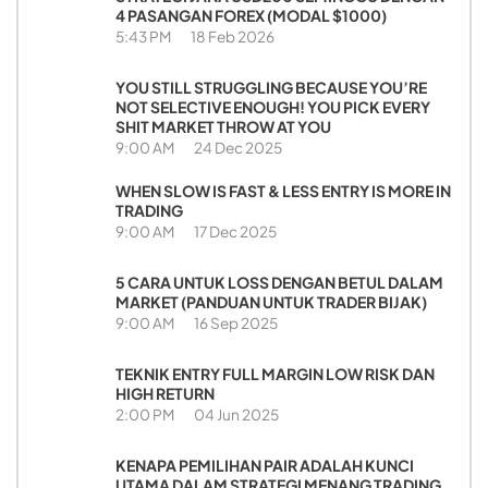
4 PASANGAN FOREX (MODAL $1000)
5:43 PM
18 Feb 2026
YOU STILL STRUGGLING BECAUSE YOU’RE
NOT SELECTIVE ENOUGH! YOU PICK EVERY
SHIT MARKET THROW AT YOU
9:00 AM
24 Dec 2025
WHEN SLOW IS FAST & LESS ENTRY IS MORE IN
TRADING
9:00 AM
17 Dec 2025
5 CARA UNTUK LOSS DENGAN BETUL DALAM
MARKET (PANDUAN UNTUK TRADER BIJAK)
9:00 AM
16 Sep 2025
TEKNIK ENTRY FULL MARGIN LOW RISK DAN
HIGH RETURN
2:00 PM
04 Jun 2025
KENAPA PEMILIHAN PAIR ADALAH KUNCI
UTAMA DALAM STRATEGI MENANG TRADING