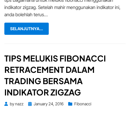
tips bagaimana untuk melukis fibonacci menggunakan
indikator zigzag. Setelah mahir menggunakan indikator ini,
anda bolehlah terus…
SELANJUTNYA...
TIPS MELUKIS FIBONACCI
RETRACEMENT DALAM
TRADING BERSAMA
INDIKATOR ZIGZAG
Posted
by
nazz
January 24, 2016
Fibonacci
on