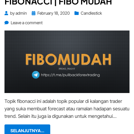
FIBONACCI | FIBO MUDAH
Posted
by
admin
February 18, 2020
Candlestick
on
on
Leave a comment
TEKNIK
TERMUDAH
FIBONACCI
|
FIBO
MUDAH
Topik fibonacci ini adalah topik popular di kalangan trader
yang suka membuat forecast atau ramalan hadapan sesuatu
trend. Selain itu juga ia digunakan untuk mengetahui…
SELANJUTNYA...