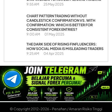
9:55 AM
25 May 2025
CHART PATTERN TRADING WITHOUT
CANDLESTICK CONFIRMATION VS. WITH
CONFIRMATION: WHICH IS BETTER FOR
CONSISTENT FOREX ENTRIES?
9:00 AM
01 May 2025
THE DARK SIDE OF RISING FINFLUENCERS:
HOW SOCIAL MEDIA IS MISLEADING TRADERS
9:25 AM
04 Apr 2025
© Copyright 2012~2026 – Penafian / Amaran Risiko Tinggi