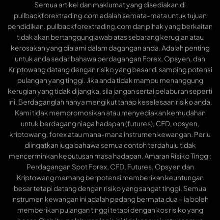
Semua artikel dan maklumat yang disediakan di
pullbackforextrading.com adalah semata-mata untuk tujuan
pendidikan. pullbackforextrading.com dan pihak yang berkaitan
tidak akan bertanggungjawab atas sebarang kerugian atau
kerosakan yang dialami dalam dagangan anda. Adalah penting
untuk anda sedar bahawa perdagangan Forex, Opsyen, dan
Kriptowang datang dengan risiko yang besar di samping potensi
pulangan yang tinggi. Jika anda tidak mampu menanggung
kerugian yang tidak dijangka, sila jangan sertai pelaburan seperti
ini. Berdaganglah hanya mengikut tahap keselesaan risiko anda.
Kami tidak mempromosikan atau menyediakan kemudahan
untuk berdagang niaga hadapan (futures), CFD, opsyen,
kriptowang, forex atau mana-mana instrumen kewangan. Perlu
diingatkan juga bahawa semua contoh terdahulu tidak
mencerminkan keputusan masa hadapan. Amaran Risiko Tinggi:
Perdagangan Spot Forex, CFD, Futures, Opsyen dan
Kriptowang memang berpotensi memberikan keuntungan
besar tetapi datang dengan risiko yang sangat tinggi. Semua
instrumen kewangan ini adalah pedang bermata dua – ia boleh
memberikan pulangan tinggi tetapi dengan kos risiko yang