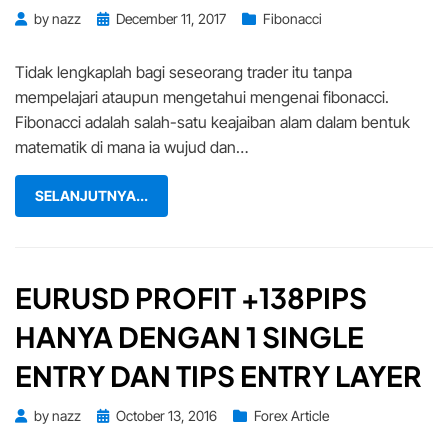
Posted
by
nazz
December 11, 2017
Fibonacci
on
Tidak lengkaplah bagi seseorang trader itu tanpa
mempelajari ataupun mengetahui mengenai fibonacci.
Fibonacci adalah salah-satu keajaiban alam dalam bentuk
matematik di mana ia wujud dan…
SELANJUTNYA...
EURUSD PROFIT +138PIPS
HANYA DENGAN 1 SINGLE
ENTRY DAN TIPS ENTRY LAYER
Posted
by
nazz
October 13, 2016
Forex Article
on